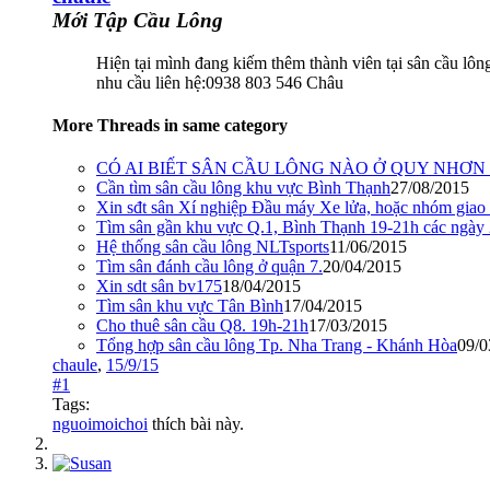
Mới Tập Cầu Lông
Hiện tại mình đang kiếm thêm thành viên tại sân cầu l
nhu cầu liên hệ:0938 803 546 Châu
More Threads in same category
CÓ AI BIẾT SÂN CẦU LÔNG NÀO Ở QUY NHƠN
Cần tìm sân cầu lông khu vực Bình Thạnh
27/08/2015
Xin sđt sân Xí nghiệp Đầu máy Xe lửa, hoặc nhóm giao 
Tìm sân gần khu vực Q.1, Bình Thạnh 19-21h các ngày
Hệ thống sân cầu lông NLTsports
11/06/2015
Tìm sân đánh cầu lông ở quận 7.
20/04/2015
Xin sdt sân bv175
18/04/2015
Tìm sân khu vực Tân Bình
17/04/2015
Cho thuê sân cầu Q8. 19h-21h
17/03/2015
Tổng hợp sân cầu lông Tp. Nha Trang - Khánh Hòa
09/0
chaule
,
15/9/15
#1
Tags:
nguoimoichoi
thích bài này.