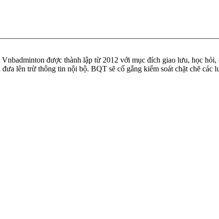
badminton được thành lập từ 2012 với mục đích giao lưu, học hỏi, ch
n đưa lên trừ thông tin nội bộ. BQT sẽ cố gắng kiểm soát chặt chẽ các