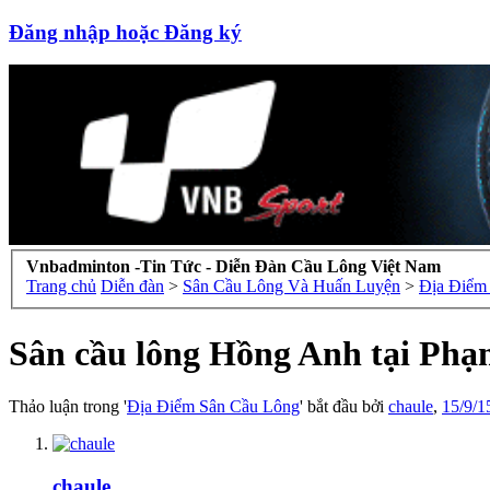
Đăng nhập hoặc Đăng ký
Vnbadminton -Tin Tức - Diễn Đàn Cầu Lông Việt Nam
Trang chủ
Diễn đàn
>
Sân Cầu Lông Và Huấn Luyện
>
Địa Điểm
Sân cầu lông Hồng Anh tại Ph
Thảo luận trong '
Địa Điểm Sân Cầu Lông
' bắt đầu bởi
chaule
,
15/9/1
chaule