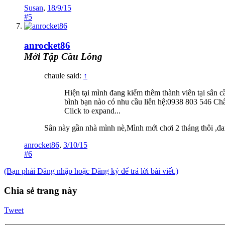
Susan
,
18/9/15
#5
anrocket86
Mới Tập Cầu Lông
chaule said:
↑
Hiện tại mình đang kiếm thêm thành viên tại sân
bình bạn nào có nhu cầu liên hệ:0938 803 546 Ch
Click to expand...
Sân này gần nhà mình nè,Mình mới chơi 2 tháng thôi ,đa
anrocket86
,
3/10/15
#6
(Bạn phải Đăng nhập hoặc Đăng ký để trả lời bài viết.)
Chia sẻ trang này
Tweet