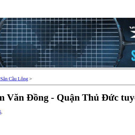
 Sân Cầu Lông
>
ạm Văn Đồng - Quận Thủ Đức tu
5
.