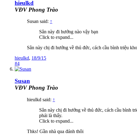
hieulkd
VĐV Phong Trào
Susan said:
↑
Sân này đi hướng nào vậy bạn
Click to expand...
Sân này chị đi hướng về thủ đức, cách cầu bình triệu kho
hieulkd
,
18/9/15
#4
Susan
VĐV Phong Trào
hieulkd said:
↑
Sân này chị đi hướng về thủ đức, cách cầu bình tr
phải là thấy.
Click to expand...
Thks! Gần nhà qua đánh thôi