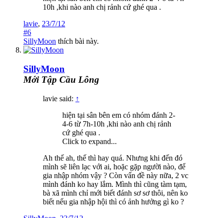
10h ,khi nào anh chị rảnh cứ ghé qua .
lavie
,
23/7/12
#6
SillyMoon
thích bài này.
SillyMoon
Mới Tập Cầu Lông
lavie said:
↑
hiện tại sân bên em có nhóm đánh 2-
4-6 từ 7h-10h ,khi nào anh chị rảnh
cứ ghé qua .
Click to expand...
Ah thế ah, thế thì hay quá. Nhưng khi đến đó
mình sẽ liên lạc với ai, hoặc gặp người nào, để
gia nhập nhóm vậy ? Còn vấn đề này nữa, 2 vc
mình đánh ko hay lắm. Mình thì cũng tàm tạm,
bà xã mình chỉ mới biết đánh sơ sơ thôi, nên ko
biết nếu gia nhập hội thì có ảnh hưởng gì ko ?