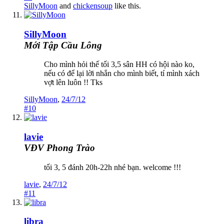
SillyMoon
and
chickensoup
like this.
SillyMoon
Mới Tập Cầu Lông
Cho mình hỏi thế tối 3,5 sân HH có hội nào ko,
nếu có để lại lời nhắn cho mình biết, tí mình xách
vợt lên luôn !! Tks
SillyMoon
,
24/7/12
#10
lavie
VĐV Phong Trào
tối 3, 5 đánh 20h-22h nhé bạn. welcome !!!
lavie
,
24/7/12
#11
libra