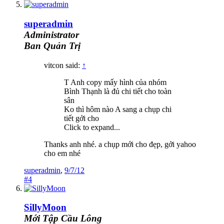
superadmin
Administrator
Ban Quản Trị
vitcon said:
↑
T Anh copy mấy hình của nhóm
Bình Thạnh là đủ chi tiết cho toàn
sân
Ko thì hôm nào A sang a chụp chi
tiết gởi cho
Click to expand...
Thanks anh nhé. a chụp mới cho đẹp, gởi yahoo
cho em nhé
superadmin
,
9/7/12
#4
SillyMoon
Mới Tập Cầu Lông