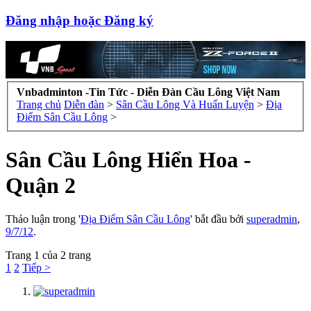
Đăng nhập hoặc Đăng ký
Vnbadminton -Tin Tức - Diễn Đàn Cầu Lông Việt Nam
Trang chủ
Diễn đàn
>
Sân Cầu Lông Và Huấn Luyện
>
Địa
Điểm Sân Cầu Lông
>
Sân Cầu Lông Hiển Hoa -
Quận 2
Thảo luận trong '
Địa Điểm Sân Cầu Lông
' bắt đầu bởi
superadmin
,
9/7/12
.
Trang 1 của 2 trang
1
2
Tiếp >