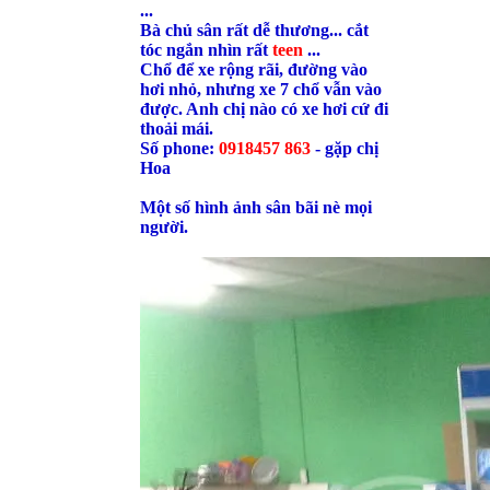
...
Bà chủ sân rất dễ thương... cắt
tóc ngắn nhìn rất
teen
...
Chổ để xe rộng rãi, đường vào
hơi nhỏ, nhưng xe 7 chổ vẫn vào
được. Anh chị nào có xe hơi cứ đi
thoải mái.
Số phone:
0918457 863
- gặp chị
Hoa
Một số hình ảnh sân bãi nè mọi
người.