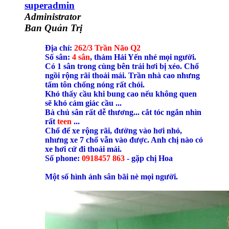
superadmin
Administrator
Ban Quản Trị
Địa chỉ:
262/3 Trần Não Q2
Số sân:
4 sân
, thảm Hải Yến nhé mọi người.
Có 1 sân trong cùng bên trái hơi bị xéo. Chổ
ngồi rộng rãi thoải mái. Trần nhà cao nhưng
tấm tôn chống nóng rất chói.
Khó thấy cầu khi bung cao nếu không quen
sẽ khó cảm giác cầu ...
Bà chủ sân rất dễ thương... cắt tóc ngắn nhìn
rất
teen
...
Chổ để xe rộng rãi, đường vào hơi nhỏ,
nhưng xe 7 chổ vẫn vào được. Anh chị nào có
xe hơi cứ đi thoải mái.
Số phone:
0918457 863
- gặp chị Hoa
Một số hình ảnh sân bãi nè mọi người.