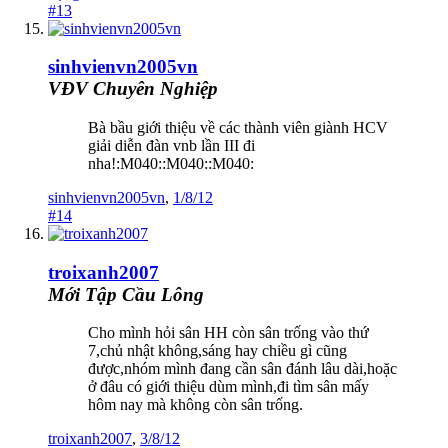
#13
sinhvienvn2005vn
VĐV Chuyên Nghiệp
Bà bầu giới thiệu về các thành viên giành HCV
giải diễn đàn vnb lần III đi
nha!:M040::M040::M040:
sinhvienvn2005vn
,
1/8/12
#14
troixanh2007
Mới Tập Cầu Lông
Cho mình hỏi sân HH còn sân trống vào thứ
7,chủ nhật không,sáng hay chiều gì cũng
được,nhóm mình đang cần sân đánh lâu dài,hoặc
ở đâu có giới thiệu dùm mình,đi tìm sân mấy
hôm nay mà không còn sân trống.
troixanh2007
,
3/8/12