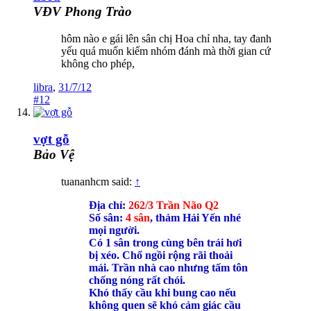
VĐV Phong Trào
hôm nào e gái lên sân chị Hoa chỉ nha, tay đanh
yếu quá muốn kiếm nhóm đánh mà thời gian cứ
không cho phép,
libra
,
31/7/12
#12
vợt gỗ
Bảo Vệ
tuananhcm said:
↑
Địa chỉ:
262/3 Trần Não Q2
Số sân:
4 sân
, thảm Hải Yến nhé
mọi người.
Có 1 sân trong cùng bên trái hơi
bị xéo. Chổ ngồi rộng rãi thoải
mái. Trần nhà cao nhưng tấm tôn
chống nóng rất chói.
Khó thấy cầu khi bung cao nếu
không quen sẽ khó cảm giác cầu