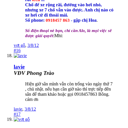
Chổ để xe rộng rãi, đường vào hơi nhỏ,
nhưng xe 7 chổ vẫn vào được. Anh chị nào có
xe hơi cứ đi thoải mái.
Số phone:
- gặp chị Hoa
.
0918457 863
Số điện thoại nè bạn, chỉ cần Alo, là mọi việc sẽ
:Mhi:
được giải quyết
vợt gỗ
,
3/8/12
#16
lavie
VĐV Phong Trào
Hiện giờ sân mình vẫn còn trống vào ngày thứ 7
, chủ nhật. nếu bạn cần giờ nào thì trực tiếp đên
sân để tham khảo hoặc gọi 0918457863 Bông.
cám ơn
lavie
,
3/8/12
#17