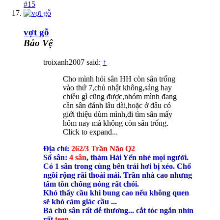
#15
vợt gỗ
Bảo Vệ
troixanh2007 said:
↑
Cho mình hỏi sân HH còn sân trống
vào thứ 7,chủ nhật không,sáng hay
chiều gì cũng được,nhóm mình đang
cần sân đánh lâu dài,hoặc ở đâu có
giới thiệu dùm mình,đi tìm sân mấy
hôm nay mà không còn sân trống.
Click to expand...
Địa chỉ:
262/3 Trần Não Q2
Số sân:
4 sân
, thảm Hải Yến nhé mọi người.
Có 1 sân trong cùng bên trái hơi bị xéo. Chổ
ngồi rộng rãi thoải mái. Trần nhà cao nhưng
tấm tôn chống nóng rất chói.
Khó thấy cầu khi bung cao nếu không quen
sẽ khó cảm giác cầu ...
Bà chủ sân rất dễ thương... cắt tóc ngắn nhìn
rất
teen
...