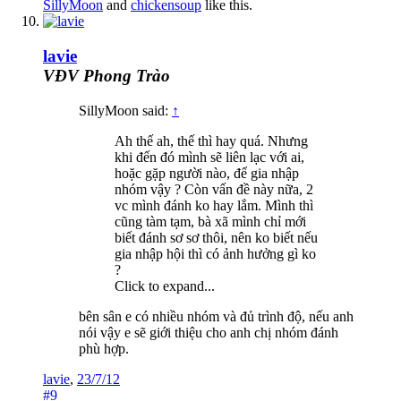
SillyMoon
and
chickensoup
like this.
lavie
VĐV Phong Trào
SillyMoon said:
↑
Ah thế ah, thế thì hay quá. Nhưng
khi đến đó mình sẽ liên lạc với ai,
hoặc gặp người nào, để gia nhập
nhóm vậy ? Còn vấn đề này nữa, 2
vc mình đánh ko hay lắm. Mình thì
cũng tàm tạm, bà xã mình chỉ mới
biết đánh sơ sơ thôi, nên ko biết nếu
gia nhập hội thì có ảnh hưởng gì ko
?
Click to expand...
bên sân e có nhiều nhóm và đủ trình độ, nếu anh
nói vậy e sẽ giới thiệu cho anh chị nhóm đánh
phù hợp.
lavie
,
23/7/12
#9