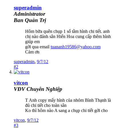
superadmin
Administrator
Ban Quản Trị
Hôm bữa quên chụp 1 số tầm hình chi tiết. anh
chị nào đánh sân Hiển Hoa cung cấp thêm hình
giúp em
gời qua email
tuananh19586@yahoo.com
Cảm ơn
superadmin
,
9/7/12
#2
vitcon
VĐV Chuyên Nghiệp
T Anh copy mấy hình của nhóm Bình Thạnh là
đủ chi tiết cho toàn sân
Ko thì hôm nào A sang a chụp chi tiết gởi cho
vitcon
,
9/7/12
#3