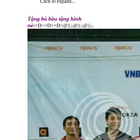
Click to expand...
Tặng bà bầu tặng hình
nè:
=D>=D>=D>@};-@};-@};-