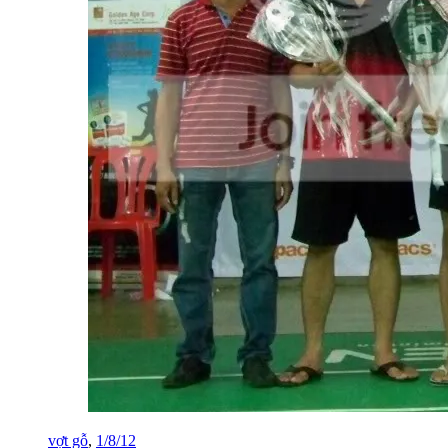
vợt gỗ
,
1/8/12