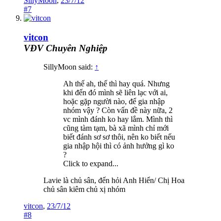
SillyMoon
,
23/7/12
#7
vitcon
VĐV Chuyên Nghiệp
SillyMoon said:
↑
Ah thế ah, thế thì hay quá. Nhưng
khi đến đó mình sẽ liên lạc với ai,
hoặc gặp người nào, để gia nhập
nhóm vậy ? Còn vấn đề này nữa, 2
vc mình đánh ko hay lắm. Mình thì
cũng tàm tạm, bà xã mình chỉ mới
biết đánh sơ sơ thôi, nên ko biết nếu
gia nhập hội thì có ảnh hưởng gì ko
?
Click to expand...
Lavie là chủ sân, đến hỏi Anh Hiển/ Chị Hoa
chủ sân kiêm chủ xị nhóm
vitcon
,
23/7/12
#8