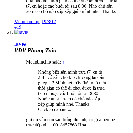
đưa nhỏ nên thời gian có thể đi chơi được là trưa
t7, cn hoặc các buổi tối sau 8:30. Nhờ chủ sân
xem có chỗ nào sắp xếp giúp mình nhé. Thanks
Metinbinchip
,
19/8/12
#19
lavie
VĐV Phong Trào
Metinbinchip said:
↑
Không biết sân mình trưa t7, cn từ
2-4h có sân cho khách vãng lai đánh
ghép k ? Mình kẹt mấy đưa nhỏ nên
thời gian có thể đi chơi được là trưa
t7, cn hoặc các buổi tối sau 8:30.
Nhờ chủ sân xem có chỗ nào sắp
xếp giúp mình nhé. Thanks
Click to expand...
giờ đó vẫn còn sân trống đó anh, có gì a liên hệ
trực tiếp nha . 0918457863 Hoa