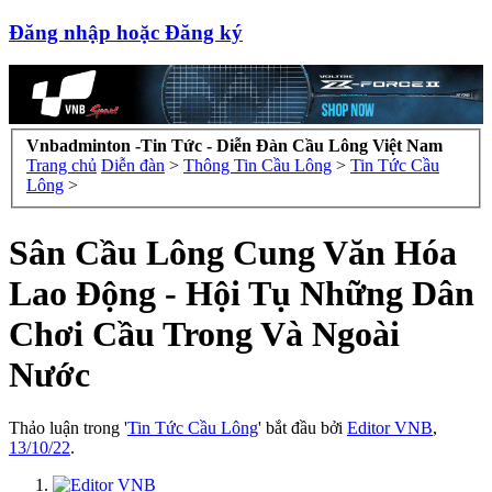
Đăng nhập hoặc Đăng ký
Vnbadminton -Tin Tức - Diễn Đàn Cầu Lông Việt Nam
Trang chủ
Diễn đàn
>
Thông Tin Cầu Lông
>
Tin Tức Cầu
Lông
>
Sân Cầu Lông Cung Văn Hóa
Lao Động - Hội Tụ Những Dân
Chơi Cầu Trong Và Ngoài
Nước
Thảo luận trong '
Tin Tức Cầu Lông
' bắt đầu bởi
Editor VNB
,
13/10/22
.