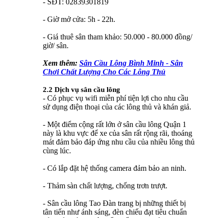
- SĐT: 02839301819
- Giờ mở cửa: 5h - 22h.
- Giá thuê sân tham khảo: 50.000 - 80.000 đồng/
giờ/ sân.
Xem thêm:
Sân Cầu Lông Bình Minh - Sân
Chơi Chất Lượng Cho Các Lông Thủ
2.2 Dịch vụ sân cầu lông
- Có phục vụ wifi miễn phí tiện lợi cho nhu cầu
sử dụng điện thoại của các lông thủ và khán giả.
- Một điểm cộng rất lớn ở sân cầu lông Quận 1
này là khu vực để xe của sân rất rộng rãi, thoáng
mát đảm bảo đáp ứng nhu cầu của nhiều lông thủ
cùng lúc.
- Có lắp đặt hệ thống camera đảm bảo an ninh.
- Thảm sàn chất lượng, chống trơn trượt.
- Sân cầu lông Tao Đàn trang bị những thiết bị
tân tiến như ánh sáng, đèn chiếu đạt tiêu chuẩn