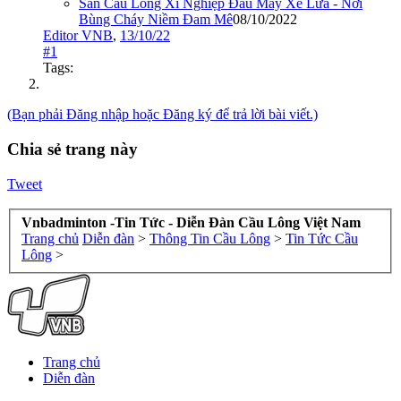
Sân Cầu Lông Xí Nghiệp Đầu Máy Xe Lửa - Nơi
Bùng Cháy Niềm Đam Mê
08/10/2022
Editor VNB
,
13/10/22
#1
Tags:
(Bạn phải Đăng nhập hoặc Đăng ký để trả lời bài viết.)
Chia sẻ trang này
Tweet
Vnbadminton -Tin Tức - Diễn Đàn Cầu Lông Việt Nam
Trang chủ
Diễn đàn
>
Thông Tin Cầu Lông
>
Tin Tức Cầu
Lông
>
Trang chủ
Diễn đàn