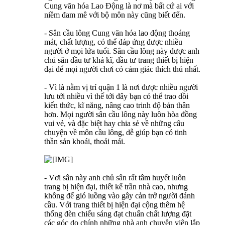
Cung văn hóa Lao Động là nơ mà bất cứ ai với
niềm đam mê với bộ môn này cũng biết đến.
- Sân cầu lông Cung văn hóa lao động thoáng
mát, chất lượng, có thể đáp ứng được nhiều
người ở mọi lứa tuổi. Sân cầu lông này được anh
chủ sân đầu tư khá kĩ, đầu tư trang thiết bị hiện
đại để mọi người chơi có cảm giác thích thú nhất.
- Vì là nằm vị trí quận 1 là nơi được nhiều người
lưu tới nhiều vì thế tới đây bạn có thể trao dồi
kiến thức, kĩ năng, nâng cao trinh độ bản thân
hơn. Mọi người sân cầu lông này luôn hòa đồng
vui vẻ, và đặc biệt hay chia sẻ về những câu
chuyện về môn cầu lông, dễ giúp bạn có tinh
thần sản khoái, thoải mái.
- Vơi sân này anh chủ sân rất tâm huyết luôn
trang bị hiện đại, thiết kế trần nhà cao, nhưng
không để gió luồng vào gây cản trở người đánh
cầu. Với trang thiết bị hiện đại cộng thêm hệ
thống đèn chiếu sáng đạt chuẩn chất lượng đặt
các góc do chính những nhà anh chuyên viên lắp