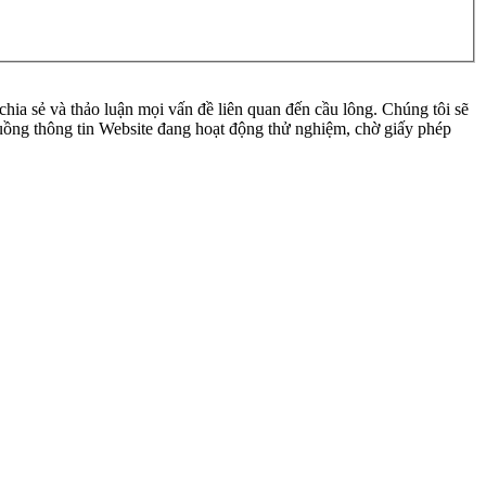
ia sẻ và thảo luận mọi vấn đề liên quan đến cầu lông. Chúng tôi sẽ
 luồng thông tin Website đang hoạt động thử nghiệm, chờ giấy phép