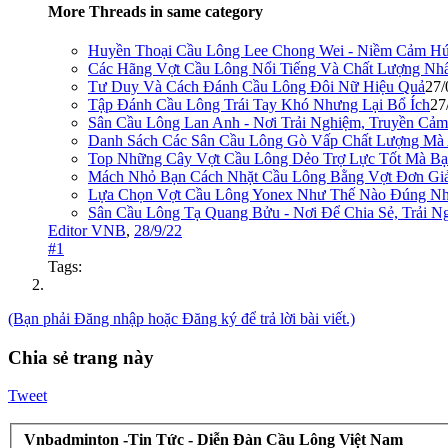
More Threads in same category
Huyền Thoại Cầu Lông Lee Chong Wei - Niềm Cảm H
Các Hãng Vợt Cầu Lông Nổi Tiếng Và Chất Lượng Nhấ
Tư Duy Và Cách Đánh Cầu Lông Đôi Nữ Hiệu Quả
27/
Tập Đánh Cầu Lông Trái Tay Khó Nhưng Lại Bổ Ích
27
Sân Cầu Lông Lan Anh - Nơi Trải Nghiệm, Truyền Cả
Danh Sách Các Sân Cầu Lông Gò Vấp Chất Lượng Mà
Top Những Cây Vợt Cầu Lông Dẻo Trợ Lực Tốt Mà B
Mách Nhỏ Bạn Cách Nhặt Cầu Lông Bằng Vợt Đơn Gi
Lựa Chọn Vợt Cầu Lông Yonex Như Thế Nào Đúng Nh
Sân Cầu Lông Tạ Quang Bửu - Nơi Để Chia Sẻ, Trải 
Editor VNB
,
28/9/22
#1
Tags:
(Bạn phải Đăng nhập hoặc Đăng ký để trả lời bài viết.)
Chia sẻ trang này
Tweet
Vnbadminton -Tin Tức - Diễn Đàn Cầu Lông Việt Nam