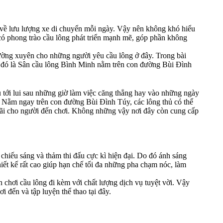
về lưu lượng xe di chuyển mỗi ngày. Vậy nên không khó hiểu
có phong trào cầu lông phát triển mạnh mẽ, góp phần không
thường xuyên cho những người yêu cầu lông ở đây. Trong bài
g, đó là Sân cầu lông Bình Minh nằm trên con đường Bùi Đình
tới lui sau những giờ làm việc căng thẳng hay vào những ngày
. Nằm ngay trên con đường Bùi Đình Túy, các lông thủ có thể
 rãi cho người đến chơi. Không những vậy nơi đây còn cung cấp
chiếu sáng và thảm thi đấu cực kì hiện đại. Do đó ánh sáng
iết kế rất cao giúp hạn chế tối đa những pha chạm nóc, làm
 chơi cầu lông đi kèm với chất lượng dịch vụ tuyệt vời. Vậy
 đến và tập luyện thể thao tại đây.