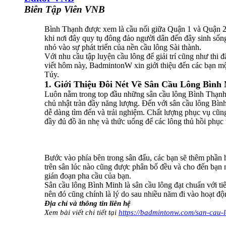
Biên Tập Viên VNB
Bình Thạnh được xem là cầu nối giữa Quận 1 và Quận 2,
khi nơi đây quy tụ đông đảo người dân đến đây sinh số
nhỏ vào sự phát triển của nền cầu lông Sài thành.
Với nhu cầu tập luyện cầu lông để giải trí cũng như thi
viết hôm này, BadmintonW xin giới thiệu đến các bạn mộ
Túy.
1. Giới Thiệu Đôi Nét Về Sân Cầu Lông Bình
Luôn nằm trong top đầu những sân cầu lông Bình Thạnh 
chủ nhật tràn đầy năng lượng. Đến với sân cầu lông Bìn
dễ dàng tìm đến và trải nghiệm. Chất lượng phục vụ cũn
đầy đủ đồ ăn nhẹ và thức uống để các lông thủ hồi phục 
Bước vào phía bên trong sân đấu, các bạn sẽ thêm phần h
trên sân lúc nào cũng được phân bố đều và cho đến bạn n
gián đoạn pha cầu của bạn.
Sân cầu lông Bình Minh là sân cầu lông đạt chuẩn với ti
nên đó cũng chính là lý do sau nhiều năm đi vào hoạt độ
Địa chỉ và thông tin liên hệ
Xem bài viết chi tiết tại
https://badmintonw.com/san-cau-