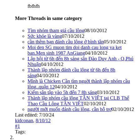
fbfhfh
More Threads in same category
Tìm nhóm tham giá cầu lông
08/10/2012
Sức khỏe là vàng
07/10/2012
cần thêm bạn đánh cầu lông ở bình tân
05/10/2012
Moi den SG muon tim doi danh cau long va ket
ban.Men sinh 1987 AnGiang
04/10/2012
Lập hội từ 6h đến 8h sáng sân Đào Duy Anh - Q.Phú
Nhuận
04/10/2012
Thành lập nhóm đánh cầu lông từ 6h đến 8h
sáng
04/10/2012
Mình là Chicken Cần tìm nguời thành lập nhóm cầu
lông..quận 12
04/10/2012
Kiếm sân tập vào 5h đến 7 8h sáng
03/10/2012
Thành lập nhóm cầu lông TÂN VIỆT tại CLB Thể
Thao Cầu Lông TÂN VIỆT
02/10/2012
người mới muốn đánh cầu lông, cần hỗ trợ
02/10/2012
Last edited:
7/10/24
kidconan
,
8/10/12
#1
Tags: