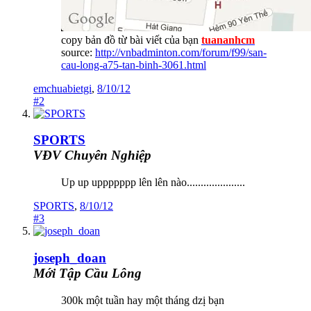
copy bản đồ từ bài viết của bạn
tuananhcm
source:
http://vnbadminton.com/forum/f99/san-
cau-long-a75-tan-binh-3061.html
emchuabietgi
,
8/10/12
#2
SPORTS
VĐV Chuyên Nghiệp
Up up uppppppp lên lên nào.....................
SPORTS
,
8/10/12
#3
joseph_doan
Mới Tập Cầu Lông
300k một tuần hay một tháng dzị bạn