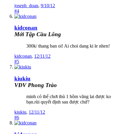
joseph_doan
,
9/10/12
#4
kidconan
Mới Tập Cầu Lông
300k/ thang ban oi! Ai choi dang ki le nhen!
kidconan
,
12/11/12
#5
kiukiu
VĐV Phong Trào
minh có thể chơi thủ 1 hôm vãng lai được ko
bạn.rùi quyết định sau được chứ?
kiukiu
,
12/11/12
#6