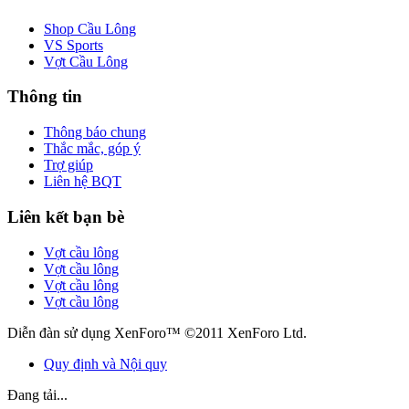
Shop Cầu Lông
VS Sports
Vợt Cầu Lông
Thông tin
Thông báo chung
Thắc mắc, góp ý
Trợ giúp
Liên hệ BQT
Liên kết bạn bè
Vợt cầu lông
Vợt cầu lông
Vợt cầu lông
Vợt cầu lông
Diễn đàn sử dụng XenForo™ ©2011 XenForo Ltd.
Quy định và Nội quy
Đang tải...