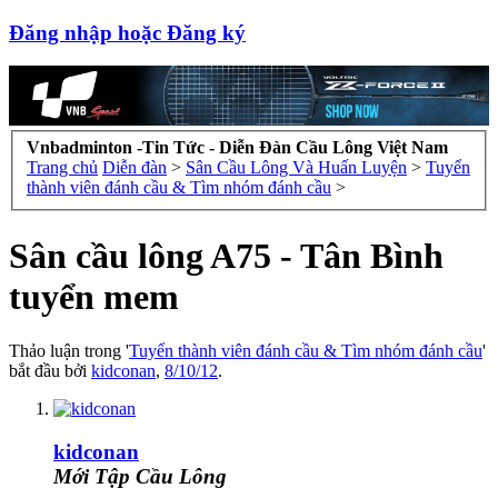
Đăng nhập hoặc Đăng ký
Vnbadminton -Tin Tức - Diễn Đàn Cầu Lông Việt Nam
Trang chủ
Diễn đàn
>
Sân Cầu Lông Và Huấn Luyện
>
Tuyển
thành viên đánh cầu & Tìm nhóm đánh cầu
>
Sân cầu lông A75 - Tân Bình
tuyển mem
Thảo luận trong '
Tuyển thành viên đánh cầu & Tìm nhóm đánh cầu
'
bắt đầu bởi
kidconan
,
8/10/12
.
kidconan
Mới Tập Cầu Lông