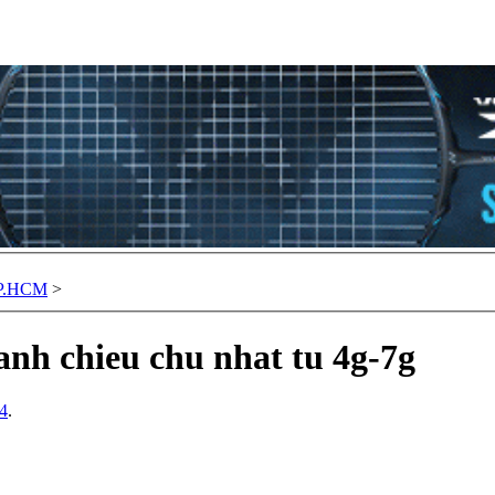
TP.HCM
>
anh chieu chu nhat tu 4g-7g
14
.