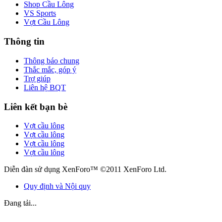
Shop Cầu Lông
VS Sports
Vợt Cầu Lông
Thông tin
Thông báo chung
Thắc mắc, góp ý
Trợ giúp
Liên hệ BQT
Liên kết bạn bè
Vợt cầu lông
Vợt cầu lông
Vợt cầu lông
Vợt cầu lông
Diễn đàn sử dụng XenForo™ ©2011 XenForo Ltd.
Quy định và Nội quy
Đang tải...