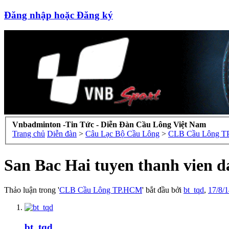
Đăng nhập hoặc Đăng ký
Vnbadminton -Tin Tức - Diễn Đàn Cầu Lông Việt Nam
Trang chủ
Diễn đàn
>
Câu Lạc Bộ Cầu Lông
>
CLB Cầu Lông 
San Bac Hai tuyen thanh vien d
Thảo luận trong '
CLB Cầu Lông TP.HCM
' bắt đầu bởi
bt_tqd
,
17/8/
bt_tqd