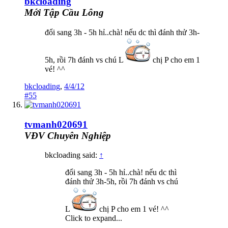
bkcloading
Mới Tập Cầu Lông
đổi sang 3h - 5h hỉ..chà! nếu dc thì đánh thử 3h-
5h, rồi 7h đánh vs chú L
chị P cho em 1
vé! ^^
bkcloading
,
4/4/12
#55
tvmanh020691
VĐV Chuyên Nghiệp
bkcloading said:
↑
đổi sang 3h - 5h hỉ..chà! nếu dc thì
đánh thử 3h-5h, rồi 7h đánh vs chú
L
chị P cho em 1 vé! ^^
Click to expand...