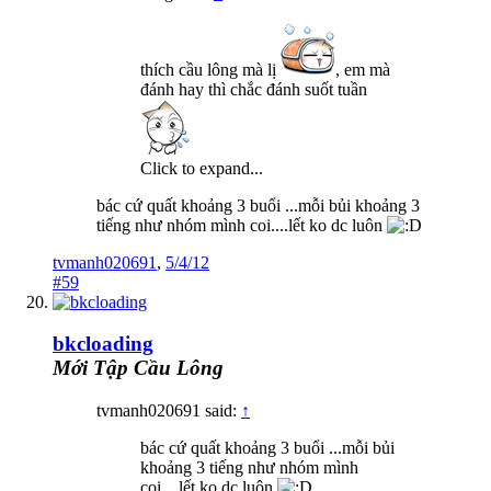
thích cầu lông mà lị
, em mà
đánh hay thì chắc đánh suốt tuần
Click to expand...
bác cứ quất khoảng 3 buổi ...mỗi bủi khoảng 3
tiếng như nhóm mình coi....lết ko dc luôn
tvmanh020691
,
5/4/12
#59
bkcloading
Mới Tập Cầu Lông
tvmanh020691 said:
↑
bác cứ quất khoảng 3 buổi ...mỗi bủi
khoảng 3 tiếng như nhóm mình
coi....lết ko dc luôn