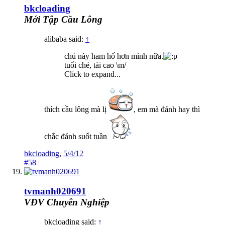
bkcloading
Mới Tập Cầu Lông
alibaba said:
↑
chú này ham hố hơn mình nữa.
tuổi chẻ, tài cao \m/
Click to expand...
thích cầu lông mà lị
, em mà đánh hay thì
chắc đánh suốt tuần
bkcloading
,
5/4/12
#58
tvmanh020691
VĐV Chuyên Nghiệp
bkcloading said:
↑