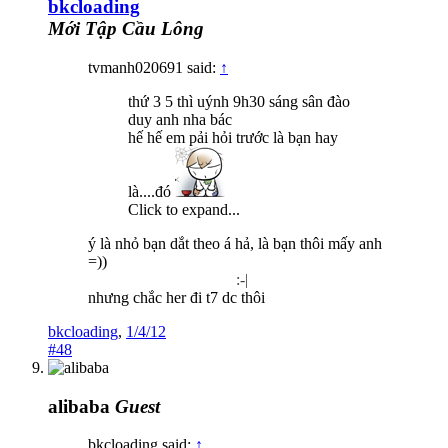
bkcloading
Mới Tập Cầu Lông
tvmanh020691 said:
↑
thứ 3 5 thì uýnh 9h30 sáng sân đào
duy anh nha bác
hế hế em pải hỏi trước là bạn hay
là....đó
Click to expand...
ý là nhỏ bạn dắt theo á hả, là bạn thôi mấy anh
=))
:-|
nhưng chắc her đi t7 dc thôi
bkcloading
,
1/4/12
#48
alibaba
Guest
bkcloading said:
↑