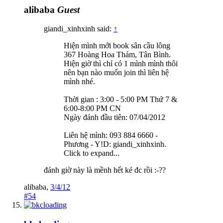
alibaba
Guest
giandi_xinhxinh said:
↑
Hiện mình mới book sân cầu lông
367 Hoàng Hoa Thám, Tân Bình.
Hiện giờ thì chỉ có 1 mình mình thôi
nên bạn nào muốn join thì liên hệ
mình nhé.
Thời gian : 3:00 - 5:00 PM Thứ 7 &
6:00-8:00 PM CN
Ngày đánh đầu tiên: 07/04/2012
Liên hệ mình: 093 884 6660 -
Phương - Y!D: giandi_xinhxinh.
Click to expand...
đánh giờ này là mềnh hết ké đc rồi :-??
alibaba
,
3/4/12
#54