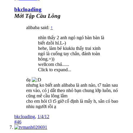
bkcloading
Mới Tập Cầu Lông
alibaba said:
↑
nhìn thấy 2 anh ngó ngó bàn bàn là
biết dzồi hỉ.L-)
hehe, làm bé kiukiu thấy trai xinh
ngó là cuống tay chân, đánh toàn
hỏng.=))
wellcom chú......
Click to expand...
dạ
nhưng ko biết anh alibaba là anh nào, t7 tuàn sau
em vào, có j dắt theo nhỏ bạn chung lớp luôn, nó
cũng mê cầu lông lắm
cho em hỏi t3 t5 giờ cố định là mấy h, sân có bao
nhiu người rồi ạ
bkcloading
,
1/4/12
#46