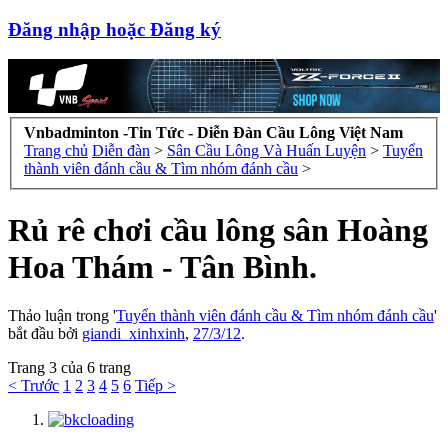
Đăng nhập hoặc Đăng ký
Vnbadminton -Tin Tức - Diễn Đàn Cầu Lông Việt Nam
Trang chủ
Diễn đàn
>
Sân Cầu Lông Và Huấn Luyện
>
Tuyển
thành viên đánh cầu & Tìm nhóm đánh cầu
>
Rủ rê chơi cầu lông sân Hoàng
Hoa Thám - Tân Bình.
Thảo luận trong '
Tuyển thành viên đánh cầu & Tìm nhóm đánh cầu
'
bắt đầu bởi
giandi_xinhxinh
,
27/3/12
.
Trang 3 của 6 trang
< Trước
1
2
3
4
5
6
Tiếp >