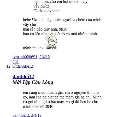
bạn luôn, cho em hỏi sân số mấy
vậy o
Click to expand...
hehe ! ko nên lấy topic người ta chém của mình
vậy chứ
mai sân đào duy anh, 9h30
bạn cứ lên nha, tại giờ đó có mỗi nhóm mình
uýnh thui ak
tvmanh020691
,
2/4/12
#51
danhloi12
Mới Tập Cầu Lông
em cung muon tham gia, em o nguyen thi nho
co, lam sao de biet dc ma tham gia ha chi. Minh
co goi nhung ko bat may, co gi thi lien he cho
minh 0935413946
danhloi12
,
2/4/12