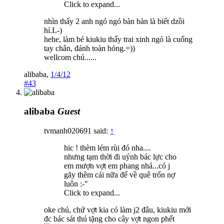
Click to expand...
nhìn thấy 2 anh ngó ngó bàn bàn là biết dzồi
hỉ.L-)
hehe, làm bé kiukiu thấy trai xinh ngó là cuống
tay chân, đánh toàn hỏng.=))
wellcom chú......
alibaba
,
1/4/12
#43
alibaba
Guest
tvmanh020691 said:
↑
hic ! thèm lém rùi đó nha....
nhưng tạm thời đi uýnh bác lực cho
em mượn vợt em phang nhá...có j
gãy thêm cái nữa để về quê trốn nợ
luôn :-"
Click to expand...
oke chú, chứ vợt kia có làm j2 đâu, kiukiu mới
đc bác sát thú tặng cho cây vợt ngon phết