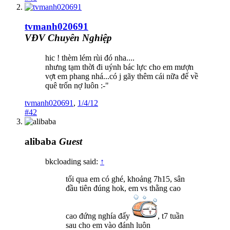
tvmanh020691
VĐV Chuyên Nghiệp
hic ! thèm lém rùi đó nha....
nhưng tạm thời đi uýnh bác lực cho em mượn
vợt em phang nhá...có j gãy thêm cái nữa để về
quê trốn nợ luôn :-"
tvmanh020691
,
1/4/12
#42
alibaba
Guest
bkcloading said:
↑
tối qua em có ghé, khoảng 7h15, sân
đầu tiên đúng hok, em vs thằng cao
cao đứng nghía đấy
, t7 tuần
sau cho em vào đánh luôn