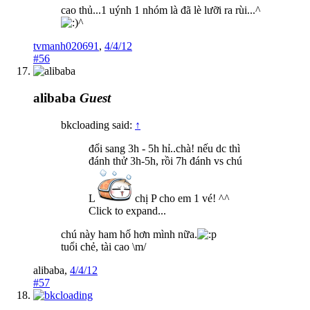
cao thủ...1 uýnh 1 nhóm là đã lè lưỡi ra rùi...^
^
tvmanh020691
,
4/4/12
#56
alibaba
Guest
bkcloading said:
↑
đổi sang 3h - 5h hỉ..chà! nếu dc thì
đánh thử 3h-5h, rồi 7h đánh vs chú
L
chị P cho em 1 vé! ^^
Click to expand...
chú này ham hố hơn mình nữa.
tuổi chẻ, tài cao \m/
alibaba
,
4/4/12
#57