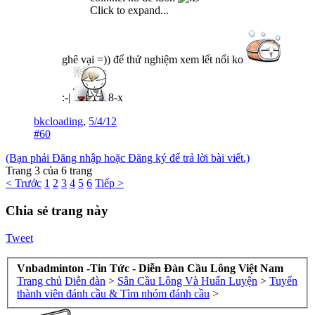
Click to expand...
ghê vại =)) để thử nghiệm xem lết nổi ko
:-|
8-x
bkcloading
,
5/4/12
#60
(Bạn phải Đăng nhập hoặc Đăng ký để trả lời bài viết.)
Trang 3 của 6 trang
< Trước
1
2
3
4
5
6
Tiếp >
Chia sẻ trang này
Tweet
Vnbadminton -Tin Tức - Diễn Đàn Cầu Lông Việt Nam
Trang chủ
Diễn đàn
>
Sân Cầu Lông Và Huấn Luyện
>
Tuyển
thành viên đánh cầu & Tìm nhóm đánh cầu
>