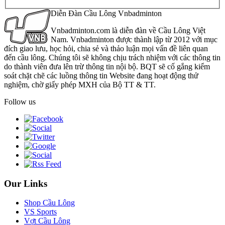
Diễn Đàn Cầu Lông Vnbadminton
Vnbadminton.com là diễn đàn về Cầu Lông Việt
Nam. Vnbadminton được thành lập từ 2012 với mục
đích giao lưu, học hỏi, chia sẻ và thảo luận mọi vấn đề liên quan
đến cầu lông. Chúng tôi sẽ không chịu trách nhiệm với các thông tin
do thành viên đưa lên trừ thông tin nội bộ. BQT sẽ cố gắng kiểm
soát chặt chẽ các luồng thông tin Website đang hoạt động thử
nghiệm, chờ giấy phép MXH của Bộ TT & TT.
Follow us
Our Links
Shop Cầu Lông
VS Sports
Vợt Cầu Lông