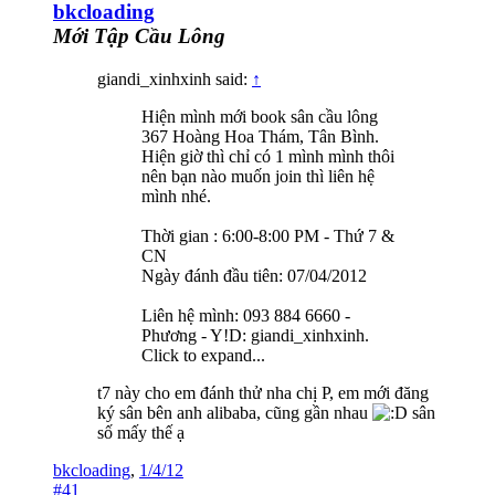
bkcloading
Mới Tập Cầu Lông
giandi_xinhxinh said:
↑
Hiện mình mới book sân cầu lông
367 Hoàng Hoa Thám, Tân Bình.
Hiện giờ thì chỉ có 1 mình mình thôi
nên bạn nào muốn join thì liên hệ
mình nhé.
Thời gian : 6:00-8:00 PM - Thứ 7 &
CN
Ngày đánh đầu tiên: 07/04/2012
Liên hệ mình: 093 884 6660 -
Phương - Y!D: giandi_xinhxinh.
Click to expand...
t7 này cho em đánh thử nha chị P, em mới đăng
ký sân bên anh alibaba, cũng gần nhau
sân
số mấy thế ạ
bkcloading
,
1/4/12
#41