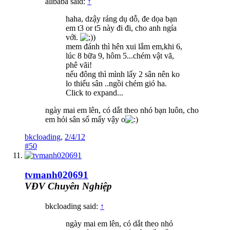
alibaba said:
↑
haha, dzậy ráng dụ dỗ, đe dọa bạn
em t3 or t5 này đi đi, cho anh ngía
với.
)
mem đánh thì hên xui lắm em,khi 6,
lúc 8 bữa 9, hôm 5...chém vật vã,
phê vãi!
nếu đông thì mình lấy 2 sân nên ko
lo thiếu sân ..ngồi chém gió ha.
Click to expand...
ngày mai em lên, có dắt theo nhỏ bạn luôn, cho
em hỏi sân số mấy vậy o
bkcloading
,
2/4/12
#50
tvmanh020691
VĐV Chuyên Nghiệp
bkcloading said:
↑
ngày mai em lên, có dắt theo nhỏ