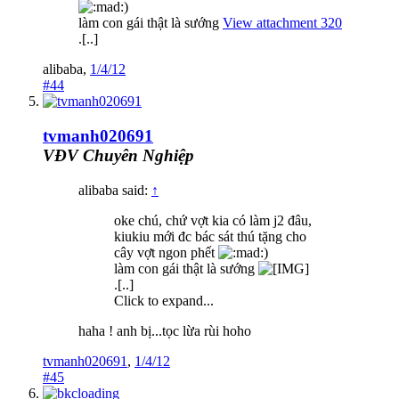
)
làm con gái thật là sướng
View attachment 320
.[..]
alibaba
,
1/4/12
#44
tvmanh020691
VĐV Chuyên Nghiệp
alibaba said:
↑
oke chú, chứ vợt kia có làm j2 đâu,
kiukiu mới đc bác sát thú tặng cho
cây vợt ngon phết
)
làm con gái thật là sướng
.[..]
Click to expand...
haha ! anh bị...tọc lừa rùi hoho
tvmanh020691
,
1/4/12
#45