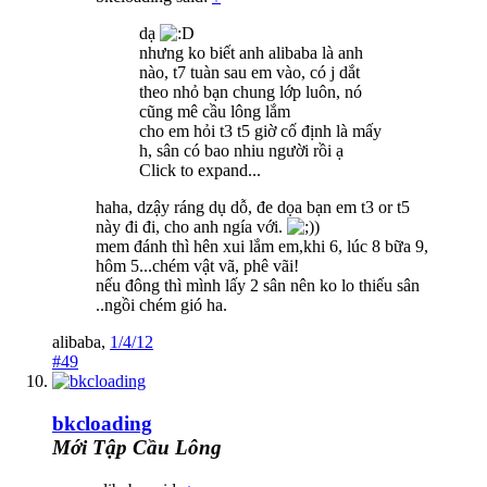
dạ
nhưng ko biết anh alibaba là anh
nào, t7 tuàn sau em vào, có j dắt
theo nhỏ bạn chung lớp luôn, nó
cũng mê cầu lông lắm
cho em hỏi t3 t5 giờ cố định là mấy
h, sân có bao nhiu người rồi ạ
Click to expand...
haha, dzậy ráng dụ dỗ, đe dọa bạn em t3 or t5
này đi đi, cho anh ngía với.
)
mem đánh thì hên xui lắm em,khi 6, lúc 8 bữa 9,
hôm 5...chém vật vã, phê vãi!
nếu đông thì mình lấy 2 sân nên ko lo thiếu sân
..ngồi chém gió ha.
alibaba
,
1/4/12
#49
bkcloading
Mới Tập Cầu Lông