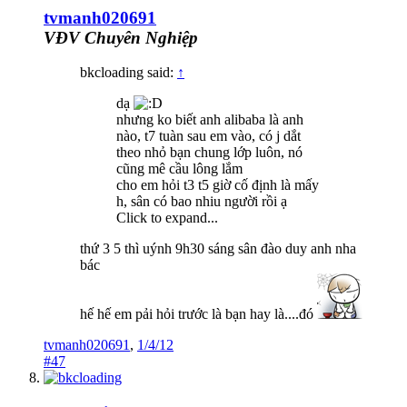
tvmanh020691
VĐV Chuyên Nghiệp
bkcloading said:
↑
dạ
nhưng ko biết anh alibaba là anh
nào, t7 tuàn sau em vào, có j dắt
theo nhỏ bạn chung lớp luôn, nó
cũng mê cầu lông lắm
cho em hỏi t3 t5 giờ cố định là mấy
h, sân có bao nhiu người rồi ạ
Click to expand...
thứ 3 5 thì uýnh 9h30 sáng sân đào duy anh nha
bác
hế hế em pải hỏi trước là bạn hay là....đó
tvmanh020691
,
1/4/12
#47