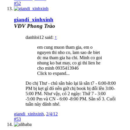
#52
giandi_xinhxinh
VĐV Phong Trào
danhloi12 said:
↑
em cung muon tham gia, em o
nguyen thi nho co, lam sao de biet
dc ma tham gia ha chi. Minh co goi
nhung ko bat may, co gi thi lien he
cho minh 0935413946
Click to expand...
Do chị Thư - chủ sân báo lại là sân t7 - 6:00-8:00
PM bị kẹt gì đó nên giờ chị book bị đổi lên 3:00-
5:00 PM. Như vậy, có 2 ngày: Thứ 7 - 3:00
-5:00 Pm và CN - 6:00 -8:00 PM. Sân số 3. Cuối
tuần này đánh nhé.
giandi_xinhxinh
,
2/4/12
#53