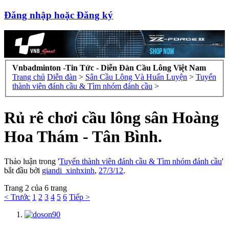
Đăng nhập hoặc Đăng ký
Vnbadminton -Tin Tức - Diễn Đàn Cầu Lông Việt Nam
Trang chủ
Diễn đàn
>
Sân Cầu Lông Và Huấn Luyện
>
Tuyển
thành viên đánh cầu & Tìm nhóm đánh cầu
>
Rủ rê chơi cầu lông sân Hoàng
Hoa Thám - Tân Bình.
Thảo luận trong '
Tuyển thành viên đánh cầu & Tìm nhóm đánh cầu
'
bắt đầu bởi
giandi_xinhxinh
,
27/3/12
.
Trang 2 của 6 trang
< Trước
1
2
3
4
5
6
Tiếp >