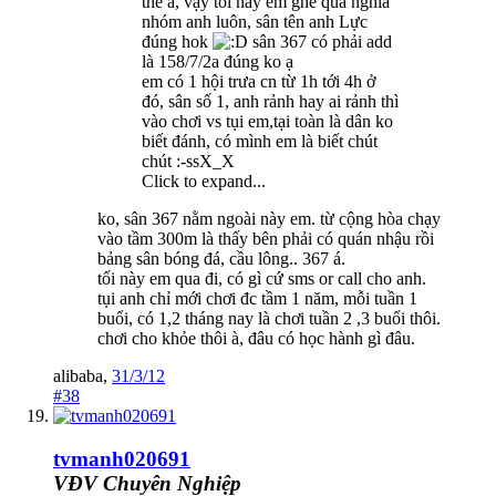
thế à, vậy tối nay em ghé qua nghía
nhóm anh luôn, sân tên anh Lực
đúng hok
sân 367 có phải add
là 158/7/2a đúng ko ạ
em có 1 hội trưa cn từ 1h tới 4h ở
đó, sân số 1, anh rảnh hay ai rảnh thì
vào chơi vs tụi em,tại toàn là dân ko
biết đánh, có mình em là biết chút
chút :-ssX_X
Click to expand...
ko, sân 367 nằm ngoài này em. từ cộng hòa chạy
vào tầm 300m là thấy bên phải có quán nhậu rồi
bảng sân bóng đá, cầu lông.. 367 á.
tối này em qua đi, có gì cứ sms or call cho anh.
tụi anh chỉ mới chơi đc tầm 1 năm, mỗi tuần 1
buổi, có 1,2 tháng nay là chơi tuần 2 ,3 buổi thôi.
chơi cho khỏe thôi à, đâu có học hành gì đâu.
alibaba
,
31/3/12
#38
tvmanh020691
VĐV Chuyên Nghiệp