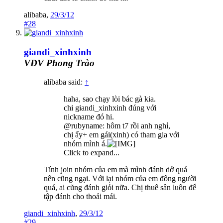
alibaba
,
29/3/12
#28
giandi_xinhxinh
VĐV Phong Trào
alibaba said:
↑
haha, sao chạy lòi bác gà kia.
chi giandi_xinhxinh đúng với
nickname đó hi.
@rubyname: hôm t7 rồi anh nghỉ,
chị ấy+ em gái(xinh) có tham gia với
nhóm mình á.
Click to expand...
Tính join nhóm của em mà mình đánh dở quá
nên cũng ngại. Với lại nhóm của em đông người
quá, ai cũng đánh giỏi nữa. Chị thuê sân luôn để
tập đánh cho thoải mái.
giandi_xinhxinh
,
29/3/12
#29