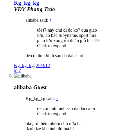
Kg_kg_kg
VĐV Phong Trào
alibaba said:
↑
tối t7 này chú đi đc ko? qua giao
lưu, có bác rubyname, sport nữa.
giao lưu xong rồi đi ăn giỗ hi.=D>
Click to expand...
de coi tinh hinh sao da dai ca oi
Kg_kg_kg
,
29/3/12
#27
alibaba
Guest
Kg_kg_kg said:
↑
de coi tinh hinh sao da dai ca oi
Click to expand...
oke, rủ thêm nhóm chú nữa ha.
dzui dze là chính đó mà hi.