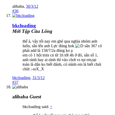
alibaba
,
30/3/12
#36
bkcloading
Mới Tập Cầu Lông
thế à, vậy tối nay em ghé qua nghía nhóm anh
luôn, sân tên anh Lực đúng hok
sân 367 có
phải add là 158/7/2a đúng ko ạ
em có 1 hội trưa cn từ 1h tới 4h ở đó, sân số 1,
anh rảnh hay ai rảnh thì vào chơi vs tụi em,tại
toàn là dân ko biết đánh, có mình em là biết chút
chút :-ssX_X
bkcloading
,
31/3/12
#37
alibaba
Guest
bkcloading said:
↑