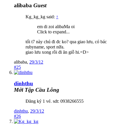
alibaba
Guest
Kg_kg_kg said:
↑
em di zoi alibaMa oi
Click to expand...
tối t7 này chú đi đc ko? qua giao lưu, có bác
rubyname, sport nữa.
giao lưu xong rồi đi ăn giỗ hi.=D>
alibaba
,
29/3/12
#25
dinhthu
Mới Tập Cầu Lông
Đăng ký 1 vé. sdt: 0938266555
dinhthu
,
29/3/12
#26