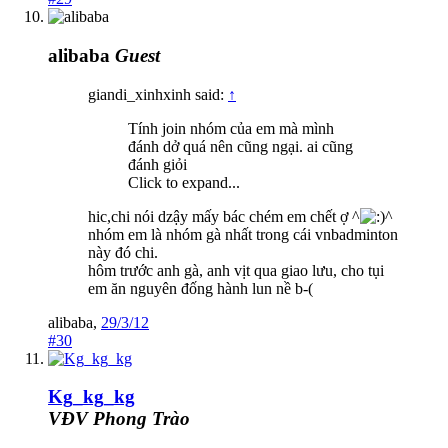
alibaba
Guest
giandi_xinhxinh said:
↑
Tính join nhóm của em mà mình
đánh dở quá nên cũng ngại. ai cũng
đánh giỏi
Click to expand...
hic,chi nói dzậy mấy bác chém em chết ợ ^
^
nhóm em là nhóm gà nhất trong cái vnbadminton
này đó chi.
hôm trước anh gà, anh vịt qua giao lưu, cho tụi
em ăn nguyên đống hành lun nề b-(
alibaba
,
29/3/12
#30
Kg_kg_kg
VĐV Phong Trào