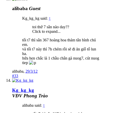
alibaba
Guest
Kg_kg_kg said:
↑
toi thứ 7 sân nào day??
Click to expand...
tối t7 thì sân 367 hoàng hoa thám tân bình chú
em.
và tối t7 này thì 7h chém rồi sẽ đi ăn giỗ tổ lun
ha.
hứa hẹn chắc là 1 chầu chân gà nuog7, cút nuog
tiep
alibaba
,
29/3/12
#33
Kg_kg_kg
VĐV Phong Trào
alibaba said:
↑