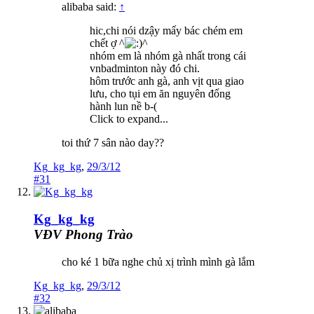
alibaba said:
↑
hic,chi nói dzậy mấy bác chém em
chết ợ ^
^
nhóm em là nhóm gà nhất trong cái
vnbadminton này đó chi.
hôm trước anh gà, anh vịt qua giao
lưu, cho tụi em ăn nguyên đống
hành lun nề b-(
Click to expand...
toi thứ 7 sân nào day??
Kg_kg_kg
,
29/3/12
#31
Kg_kg_kg
VĐV Phong Trào
cho ké 1 bữa nghe chủ xị trình mình gà lắm
Kg_kg_kg
,
29/3/12
#32