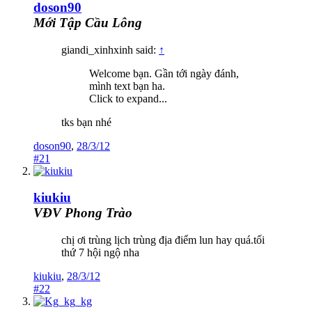
doson90
Mới Tập Cầu Lông
giandi_xinhxinh said:
↑
Welcome bạn. Gần tới ngày đánh,
mình text bạn ha.
Click to expand...
tks bạn nhé
doson90
,
28/3/12
#21
kiukiu
VĐV Phong Trào
chị ơi trùng lịch trùng địa điểm lun hay quá.tối
thứ 7 hội ngộ nha
kiukiu
,
28/3/12
#22