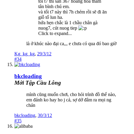
tối t7 thì sân 367 hoàng hoa thám
tân bình chú em.
và tối t7 này thì 7h chém rồi sẽ đi ăn
giỗ tổ lun ha.
hứa hẹn chắc là 1 chầu chân gà
nuog7, cút nuog tiep
Click to expand...
là ở khúc nào đại ca,,, e chưa có qua đó bao giờ
Kg_kg_kg
,
29/3/12
#34
bkcloading
Mới Tập Cầu Lông
mình cũng muốn chơi, cho hỏi trình đồ thế nào,
em đánh ko hay ho j cả, sợ dở đâm ra mọi ng
chán
bkcloading
,
30/3/12
#35