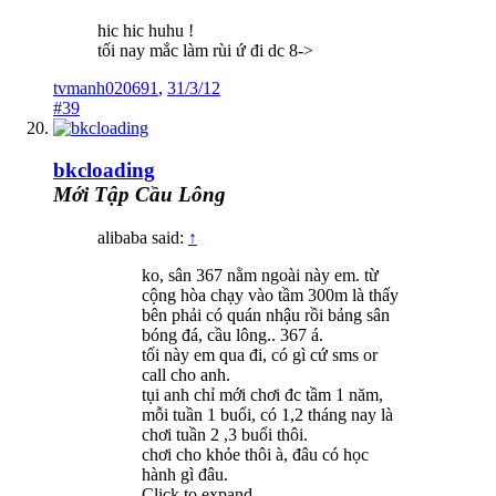
hic hic huhu !
tối nay mắc làm rùi ứ đi dc 8->
tvmanh020691
,
31/3/12
#39
bkcloading
Mới Tập Cầu Lông
alibaba said:
↑
ko, sân 367 nằm ngoài này em. từ
cộng hòa chạy vào tầm 300m là thấy
bên phải có quán nhậu rồi bảng sân
bóng đá, cầu lông.. 367 á.
tối này em qua đi, có gì cứ sms or
call cho anh.
tụi anh chỉ mới chơi đc tầm 1 năm,
mỗi tuần 1 buổi, có 1,2 tháng nay là
chơi tuần 2 ,3 buổi thôi.
chơi cho khỏe thôi à, đâu có học
hành gì đâu.
Click to expand...