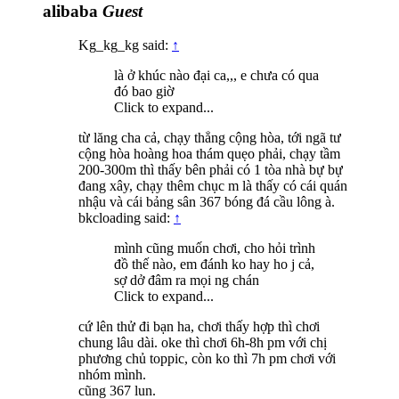
alibaba
Guest
Kg_kg_kg said:
↑
là ở khúc nào đại ca,,, e chưa có qua
đó bao giờ
Click to expand...
từ lăng cha cả, chạy thẳng cộng hòa, tới ngã tư
cộng hòa hoàng hoa thám quẹo phải, chạy tầm
200-300m thì thấy bên phải có 1 tòa nhà bự bự
đang xây, chạy thêm chục m là thấy có cái quán
nhậu và cái bảng sân 367 bóng đá cầu lông à.
bkcloading said:
↑
mình cũng muốn chơi, cho hỏi trình
đồ thế nào, em đánh ko hay ho j cả,
sợ dở đâm ra mọi ng chán
Click to expand...
cứ lên thử đi bạn ha, chơi thấy hợp thì chơi
chung lâu dài. oke thì chơi 6h-8h pm với chị
phương chủ toppic, còn ko thì 7h pm chơi với
nhóm mình.
cũng 367 lun.