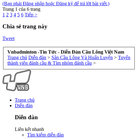
(Bạn phải Đăng nhập hoặc Đăng ký để trả lời bài viết.)
Trang 1 của 6 trang
1
2
3
4
5
6
Tiếp >
Chia sẻ trang này
Tweet
Vnbadminton -Tin Tức - Diễn Đàn Cầu Lông Việt Nam
Trang chủ
Diễn đàn
>
Sân Cầu Lông Và Huấn Luyện
>
Tuyển
thành viên đánh cầu & Tìm nhóm đánh cầu
>
Trang chủ
Diễn đàn
Diễn đàn
Liên kết nhanh
Tìm kiếm diễn đàn