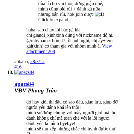
đùa tí cho vui thôi, đừng giận nhé,
mình cũng old rùi + đánh gà nữa,
nhưng bận rùi, hok join được
Click to expand...
haha, sao chạy lòi bác gà kia.
chi giandi_xinhxinh đúng với nickname đó hi.
@rubyname: hôm t7 rồi anh nghỉ, chị ấy+ em
gái(xinh) có tham gia với nhóm mình á.
View
attachment 268
alibaba
,
28/3/12
#16
apacs84
VĐV Phong Trào
dở hay giỏi thì đâu có sao đâu, giao lưu, giúp đỡ
người yếu đánh khá lên thôi!
mình sợ đứng chung với mấy người giỏi mà lúc
đánh không chỉ mà tòan chê với la lối người
đánh yếu là mình byebye!
mình sẽ thu xếp nhưng chắc chỉ úynh được thứ