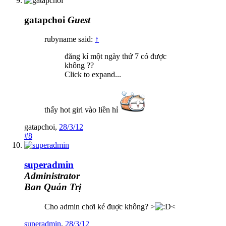
gatapchoi
Guest
rubyname said:
↑
đăng kí một ngày thứ 7 có được
không ??
Click to expand...
thấy hot girl vào liền hỉ
gatapchoi
,
28/3/12
#8
superadmin
Administrator
Ban Quản Trị
Cho admin chơi ké đuợc không? >
<
superadmin
,
28/3/12