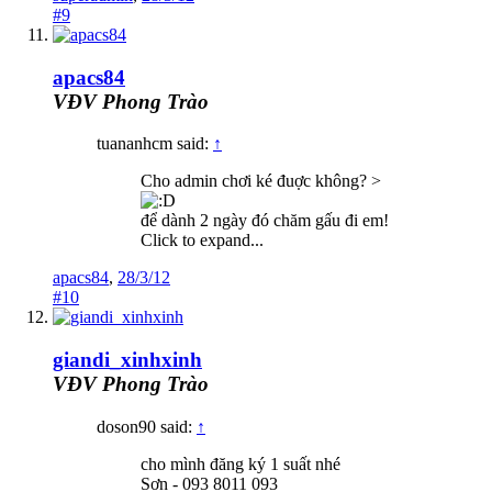
#9
apacs84
VĐV Phong Trào
tuananhcm said:
↑
Cho admin chơi ké đuợc không? >
để dành 2 ngày đó chăm gấu đi em!
Click to expand...
apacs84
,
28/3/12
#10
giandi_xinhxinh
VĐV Phong Trào
doson90 said:
↑
cho mình đăng ký 1 suất nhé
Sơn - 093 8011 093