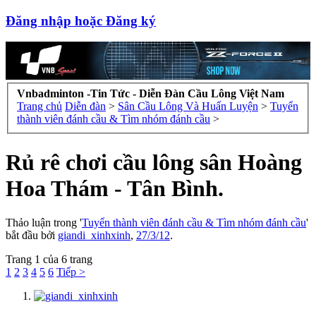
Đăng nhập hoặc Đăng ký
Vnbadminton -Tin Tức - Diễn Đàn Cầu Lông Việt Nam
Trang chủ
Diễn đàn
>
Sân Cầu Lông Và Huấn Luyện
>
Tuyển
thành viên đánh cầu & Tìm nhóm đánh cầu
>
Rủ rê chơi cầu lông sân Hoàng
Hoa Thám - Tân Bình.
Thảo luận trong '
Tuyển thành viên đánh cầu & Tìm nhóm đánh cầu
'
bắt đầu bởi
giandi_xinhxinh
,
27/3/12
.
Trang 1 của 6 trang
1
2
3
4
5
6
Tiếp >