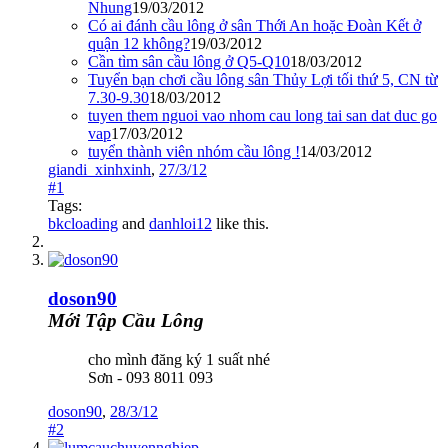
Nhung
19/03/2012
Có ai đánh cầu lông ở sân Thới An hoặc Đoàn Kết ở
quận 12 không?
19/03/2012
Cần tìm sân cầu lông ở Q5-Q10
18/03/2012
Tuyển bạn chơi cầu lông sân Thủy Lợi tối thứ 5, CN từ
7.30-9.30
18/03/2012
tuyen them nguoi vao nhom cau long tai san dat duc go
vap
17/03/2012
tuyển thành viên nhóm cầu lông !
14/03/2012
giandi_xinhxinh
,
27/3/12
#1
Tags:
bkcloading
and
danhloi12
like this.
doson90
Mới Tập Cầu Lông
cho mình đăng ký 1 suất nhé
Sơn - 093 8011 093
doson90
,
28/3/12
#2