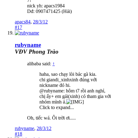
7!
nick yh: apacs1984
Dđ: 0907471425 (Hải)
apacs84
,
28/3/12
#17
rubyname
VĐV Phong Trào
alibaba said:
↑
haha, sao chạy lòi bác gà kia.
chi giandi_xinhxinh đúng với
nickname đó hi.
@rubyname: hôm t7 rồi anh nghỉ,
chị ấy+ em gái(xinh) có tham gia với
nhóm mình á.
Click to expand...
Oh, tiếc wá. Ôi trời ơi.....
rubyname
,
28/3/12
#18