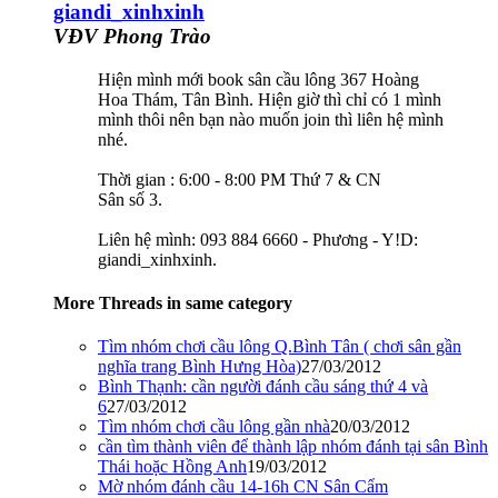
giandi_xinhxinh
VĐV Phong Trào
Hiện mình mới book sân cầu lông 367 Hoàng
Hoa Thám, Tân Bình. Hiện giờ thì chỉ có 1 mình
mình thôi nên bạn nào muốn join thì liên hệ mình
nhé.
Thời gian : 6:00 - 8:00 PM Thứ 7 & CN
Sân số 3.
Liên hệ mình: 093 884 6660 - Phương - Y!D:
giandi_xinhxinh.
More Threads in same category
Tìm nhóm chơi cầu lông Q.Bình Tân ( chơi sân gần
nghĩa trang Bình Hưng Hòa)
27/03/2012
Bình Thạnh: cần người đánh cầu sáng thứ 4 và
6
27/03/2012
Tìm nhóm chơi cầu lông gần nhà
20/03/2012
cần tìm thành viên để thành lập nhóm đánh tại sân Bình
Thái hoặc Hồng Anh
19/03/2012
Mờ nhóm đánh cầu 14-16h CN Sân Cẩm