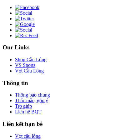
Our Links
Shop Cầu Lông
VS Sports
Vợt Cầu Lông
Thông tin
Thông báo chung
Thắc mắc, góp ý
Trợ giúp
Liên hệ BQT
Liên kết bạn bè
Vợt cầu lông