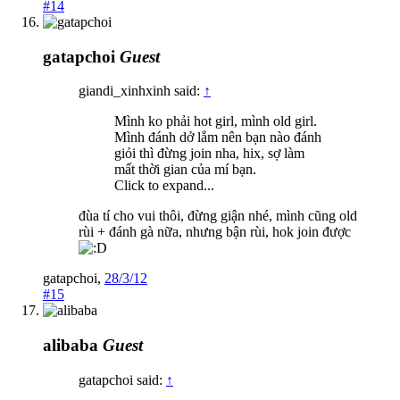
#14
gatapchoi
Guest
giandi_xinhxinh said:
↑
Mình ko phải hot girl, mình old girl.
Mình đánh dở lắm nên bạn nào đánh
giỏi thì đừng join nha, hix, sợ làm
mất thời gian của mí bạn.
Click to expand...
đùa tí cho vui thôi, đừng giận nhé, mình cũng old
rùi + đánh gà nữa, nhưng bận rùi, hok join được
gatapchoi
,
28/3/12
#15
alibaba
Guest
gatapchoi said:
↑