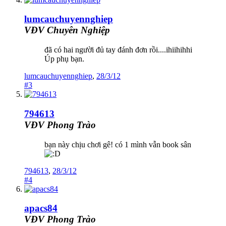
lumcauchuyennghiep
VĐV Chuyên Nghiệp
đã có hai người đủ tay đánh đơn rồi....ihiihihhi
Úp phụ bạn.
lumcauchuyennghiep
,
28/3/12
#3
794613
VĐV Phong Trào
bạn này chịu chơi gê! có 1 mình vẫn book sân
794613
,
28/3/12
#4
apacs84
VĐV Phong Trào