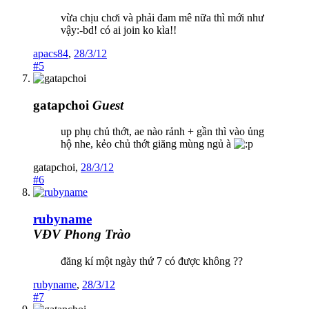
vừa chịu chơi và phải đam mê nữa thì mới như
vậy:-bd! có ai join ko kìa!!
apacs84
,
28/3/12
#5
gatapchoi
Guest
up phụ chủ thớt, ae nào rảnh + gần thì vào ủng
hộ nhe, kẻo chủ thớt giăng mùng ngủ à
gatapchoi
,
28/3/12
#6
rubyname
VĐV Phong Trào
đăng kí một ngày thứ 7 có được không ??
rubyname
,
28/3/12
#7