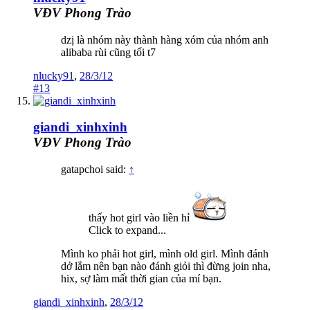
VĐV Phong Trào
dzị là nhóm này thành hàng xóm của nhóm anh
alibaba rùi cũng tối t7
nlucky91
,
28/3/12
#13
giandi_xinhxinh
VĐV Phong Trào
gatapchoi said:
↑
thấy hot girl vào liền hỉ
Click to expand...
Mình ko phải hot girl, mình old girl. Mình đánh
dở lắm nên bạn nào đánh giỏi thì đừng join nha,
hix, sợ làm mất thời gian của mí bạn.
giandi_xinhxinh
,
28/3/12