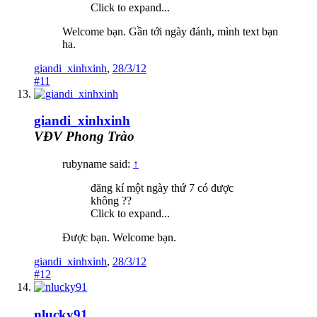
Click to expand...
Welcome bạn. Gần tới ngày đánh, mình text bạn
ha.
giandi_xinhxinh
,
28/3/12
#11
giandi_xinhxinh
VĐV Phong Trào
rubyname said:
↑
đăng kí một ngày thứ 7 có được
không ??
Click to expand...
Được bạn. Welcome bạn.
giandi_xinhxinh
,
28/3/12
#12
nlucky91