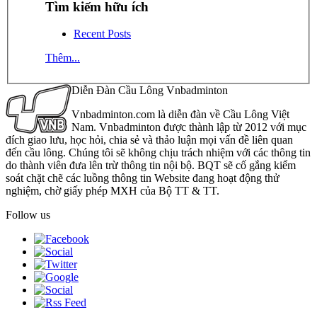
Tìm kiếm hữu ích
Recent Posts
Thêm...
Diễn Đàn Cầu Lông Vnbadminton
Vnbadminton.com là diễn đàn về Cầu Lông Việt
Nam. Vnbadminton được thành lập từ 2012 với mục
đích giao lưu, học hỏi, chia sẻ và thảo luận mọi vấn đề liên quan
đến cầu lông. Chúng tôi sẽ không chịu trách nhiệm với các thông tin
do thành viên đưa lên trừ thông tin nội bộ. BQT sẽ cố gắng kiểm
soát chặt chẽ các luồng thông tin Website đang hoạt động thử
nghiệm, chờ giấy phép MXH của Bộ TT & TT.
Follow us