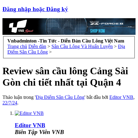
Đăng nhập hoặc Đăng ký
Vnbadminton -Tin Tức - Diễn Đàn Cầu Lông Việt Nam
Trang chủ
Diễn đàn
>
Sân Cầu Lông Và Huấn Luyện
>
Địa
Điểm Sân Cầu Lông
>
Review sân cầu lông Cảng Sài
Gòn chi tiết nhất tại Quận 4
Thảo luận trong '
Địa Điểm Sân Cầu Lông
' bắt đầu bởi
Editor VNB
,
22/7/24
.
Editor VNB
Biên Tập Viên VNB