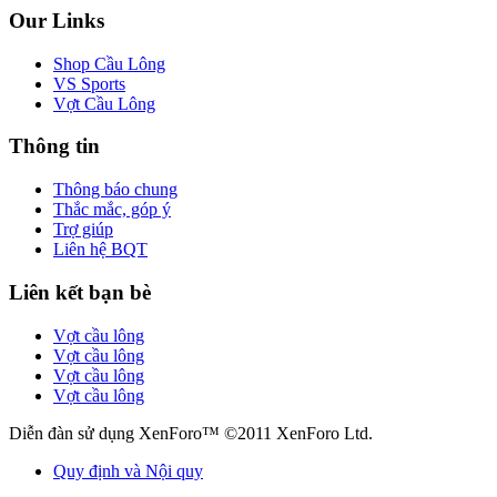
Our Links
Shop Cầu Lông
VS Sports
Vợt Cầu Lông
Thông tin
Thông báo chung
Thắc mắc, góp ý
Trợ giúp
Liên hệ BQT
Liên kết bạn bè
Vợt cầu lông
Vợt cầu lông
Vợt cầu lông
Vợt cầu lông
Diễn đàn sử dụng XenForo™ ©2011 XenForo Ltd.
Quy định và Nội quy