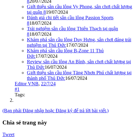
8
20/07/2024
Giới thiệu sân cầu lông Vy Phong, sân chơi chất lượng
tại quận 8
19/07/2024
Đánh giá chi tiết sân cầu lông Passion Sports
8
18/07/2024
Trải nghiệm sân cầu lông Thiên Thạch tại quận
8
18/07/2024
Khám phá sân cầu lông Duy Hưng, sân chơi đáng trải
nghiệm tại Thủ Đức
17/07/2024
Khám phá sân cầu lông B-Zone 11 Thủ
Đức
17/07/2024
Review sân cầu lông An Bình, sân chơi chất lượng tại
Thủ Đức
16/07/2024
Giới thiệu sân cầu lông Tăng Nhơn Phú chất lượng tại
thành phố Thủ Đức
16/07/2024
Editor VNB
,
22/7/24
#1
Tags:
(Bạn phải Đăng nhập hoặc Đăng ký để trả lời bài viết.)
Chia sẻ trang này
Tweet