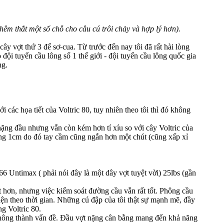
hêm thắt một số chỗ cho câu cú trôi chảy và hợp lý hơn).
 cây vợt thứ 3 để sơ-cua. Từ trước đến nay tôi đã rất hài lòng
 đội tuyển cầu lông số 1 thế giới - đội tuyển cầu lông quốc gia
ng.
i các họa tiết của Voltric 80, tuy nhiên theo tôi thì đó không
ặng đầu nhưng vẫn còn kém hơn tí xíu so với cây Voltric của
oảng 1cm do đó tay cầm cũng ngắn hơn một chút (cũng xấp xỉ
66 Untimax ( phải nói đây là một dây vợt tuyệt vời) 25lbs (gần
ạt hơn, nhưng việc kiểm soát đường cầu vẫn rất tốt. Phông cầu
hiện theo thời gian. Những cú đập của tôi thật sự mạnh mẽ, đầy
g Voltric 80.
hông thành vấn đề. Đầu vợt nặng cân bằng mang đến khả năng