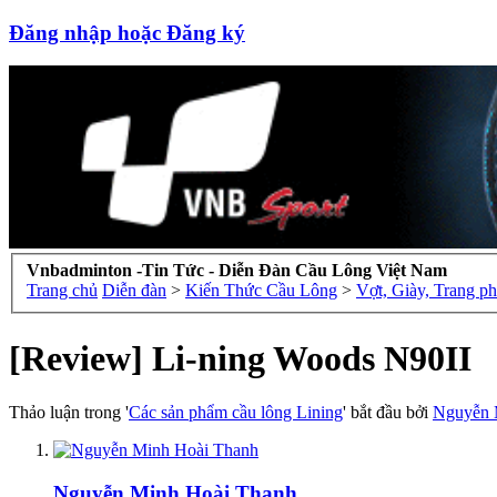
Đăng nhập hoặc Đăng ký
Vnbadminton -Tin Tức - Diễn Đàn Cầu Lông Việt Nam
Trang chủ
Diễn đàn
>
Kiến Thức Cầu Lông
>
Vợt, Giày, Trang p
[Review] Li-ning Woods N90II
Thảo luận trong '
Các sản phẩm cầu lông Lining
' bắt đầu bởi
Nguyễn 
Nguyễn Minh Hoài Thanh