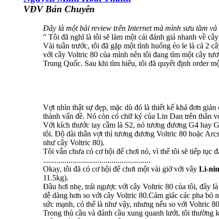
VĐV Bán Chuyên
Đây là một bài review trên Internet mà mình sưu tầm và 
" Tôi đã nghĩ là tôi sẽ làm một cái đánh giá nhanh về câ
Vài tuần trước, tôi đã gặp một tình huống éo le là cả 2 câ
với cây Voltric 80 của mình nên tôi đang tìm một cây tươn
Trung Quốc. Sau khi tìm hiểu, tôi đã quyết định order m
Vợt nhìn thật sự đẹp, mặc dù đó là thiết kế khá đơn giản c
thành vấn đề. Nó còn có chữ ký của Lin Dan trên thân vợt
Với kích thước tay cầm là S2, nó tương đương G4 hay G5
tôi. Độ dài thân vợt thì tương đương Voltric 80 hoặc A
như cây Voltric 80).
Tôi vẫn chưa có cơ hội để chơi nó, vì thế tôi sẽ tiếp tục 
.......................................................
Okay, tôi đã có cơ hội để chơi một vài giờ với vây
Li-ni
11.5kg).
Đầu hơi nhẹ, trái ngược với cây Voltric 80 của tôi, đây 
dễ dàng hơn so với cây Voltric 80.Cảm giác các pha bỏ nhỏ
sức mạnh, có thể là như vậy, nhưng nếu so với Voltric 80
Trong thủ cầu và đánh cầu xung quanh lưới, tôi thường 