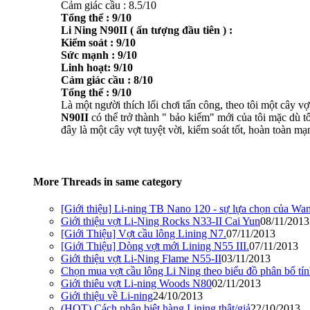
Cảm giác cầu : 8.5/10
Tổng thể : 9/10
Li Ning N90II ( ấn tượng đầu tiên ) :
Kiểm soát : 9/10
Sức mạnh : 9/10
Linh hoạt: 9/10
Cảm giác cầu : 8/10
Tổng thể : 9/10
Là một người thích lối chơi tấn công, theo tôi một cây v
N90II
có thể trở thành " bảo kiếm" mới của tôi mặc dù tô
đây là một cây vợt tuyệt vời, kiểm soát tốt, hoàn toàn mạ
More Threads in same category
[Giới thiệu] Li-ning TB Nano 120 - sự lựa chọn của Wa
Giới thiệu vợt Li-Ning Rocks N33-II Cai Yun
08/11/2013
[Giới Thiệu] Vợt cầu lông Lining N7.
07/11/2013
[Giới Thiệu] Dòng vợt mới Lining N55 III.
07/11/2013
Giới thiệu vợt Li-Ning Flame N55-II
03/11/2013
Chọn mua vợt cầu lông Li Ning theo biểu đồ phân bổ tín
Giới thiêu vợt Li-ning Woods N80
02/11/2013
Giới thiệu về Li-ning
24/10/2013
(HOT) Cách phân biệt hàng Lining thật/giả
22/10/2013