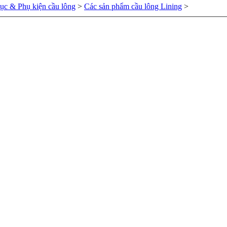
hục & Phụ kiện cầu lông
>
Các sản phẩm cầu lông Lining
>