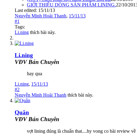
GIỚI THIỆU DÒNG SẢN PHẨM LINING.
22/10/201
Last edited:
15/11/13
Nguyễn Minh Hoài Thanh
,
15/11/13
#1
Tags:
Li.ning
thích bài này.
Li.ning
VĐV Bán Chuyên
hay qua
Li.ning
,
15/11/13
#2
Nguyễn Minh Hoài Thanh
thích bài này.
Quân
VĐV Bán Chuyên
vợt lining đúng là chuẩn that....hy vong co bài review v