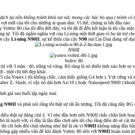
dịch lại nên không tránh khỏi sai sót, mong các bác bỏ qua ( mình có t
y vợt mới của tôi cho những ai quan tâm. Vì thế, chúng ta bắt đầu nào
y Voltric 80 của tôi đều đứt dây, và tôi đã đi đến kết luận là tôi cần một
g tự. Tôi đã ngắm nghía vợt của Li-ning một thời gian vì họ tài trợ cho
ột cây
Li-ning N90II
, sự kế thừa của cây
N90
mà Lin Dan đang sử dụ
N90II
Voltric 80
hỉ với 3 màu : đỏ, trắng và vàng. Rõ ràng là nó thiếu tinh xảo hơn so vớ
 - một chi tiết đẹp khác.
 của Yonex ( tôi không chắc, cảm thấy giống G4 hơn ). Vợt cứng và n
rcsaber Z- Slash, vì vậy nó dài hơn Arc10 ( hoặc Nanospeed 9900 ) kh
đánh giá sau buổi tập ngày mai.
ng N90II
và phải nói rằng tôi thật sự rất ấn tượng. Tôi đã căng dây BG 
là điều thật sự đáng chú ý. Vì nhẹ đầu hơn nên N90II chắc chắn linh ho
 là tuyệt vời, vì đây là lần đầu chơi nên tôi cho rằng điều đó sẽ cải t
 thì chỉ hơn đôi chút nhưng như thế là ok vì
N90II
không nặng đầu bằn
không gặp nhiều vấn đề khi đánh Voltric 80 nên với
N90II
hoàn toàn k