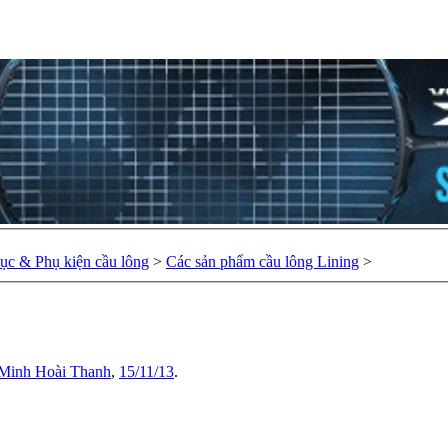
hục & Phụ kiện cầu lông
>
Các sản phẩm cầu lông Lining
>
Minh Hoài Thanh
,
15/11/13
.