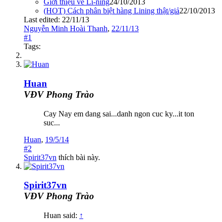
Giới thiệu về Li-ning
24/10/2013
(HOT) Cách phân biệt hàng Lining thật/giả
22/10/2013
Last edited:
22/11/13
Nguyễn Minh Hoài Thanh
,
22/11/13
#1
Tags:
Huan
VĐV Phong Trào
Cay Nay em dang sai...danh ngon cuc ky...it ton
suc...
Huan
,
19/5/14
#2
Spirit37vn
thích bài này.
Spirit37vn
VĐV Phong Trào
Huan said:
↑