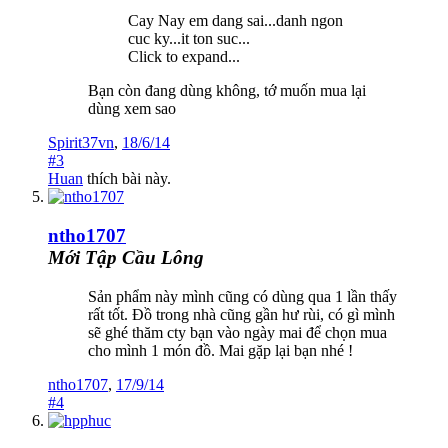
Cay Nay em dang sai...danh ngon
cuc ky...it ton suc...
Click to expand...
Bạn còn đang dùng không, tớ muốn mua lại
dùng xem sao
Spirit37vn
,
18/6/14
#3
Huan
thích bài này.
ntho1707
Mới Tập Cầu Lông
Sản phẩm này mình cũng có dùng qua 1 lần thấy
rất tốt. Đồ trong nhà cũng gần hư rùi, có gì mình
sẽ ghé thăm cty bạn vào ngày mai để chọn mua
cho mình 1 món đồ. Mai gặp lại bạn nhé !
ntho1707
,
17/9/14
#4