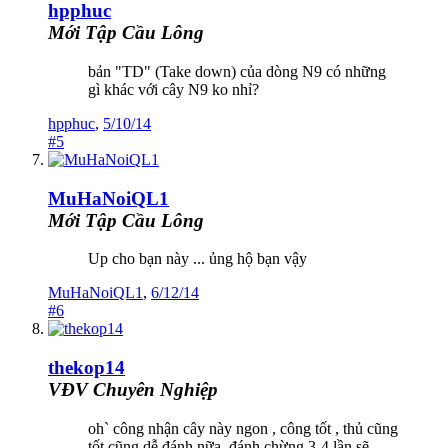
hpphuc
Mới Tập Cầu Lông
bản "TD" (Take down) của dòng N9 có những
gì khác với cây N9 ko nhỉ?
hpphuc
,
5/10/14
#5
MuHaNoiQL1
Mới Tập Cầu Lông
Up cho bạn này ... ủng hộ bạn vậy
MuHaNoiQL1
,
6/12/14
#6
thekop14
VĐV Chuyên Nghiệp
oh` công nhận cây này ngon , công tốt , thủ cũng
tốt,cũng dễ đánh nữa, đánh chừng 3-4 lần sẽ