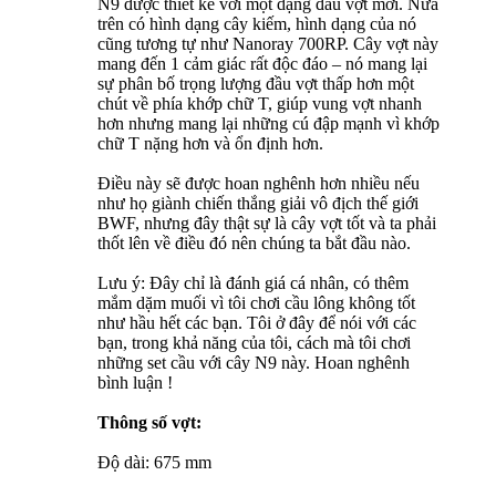
N9 được thiết kế với một dạng đầu vợt mới. Nửa
trên có hình dạng cây kiếm, hình dạng của nó
cũng tương tự như Nanoray 700RP. Cây vợt này
mang đến 1 cảm giác rất độc đáo – nó mang lại
sự phân bố trọng lượng đầu vợt thấp hơn một
chút về phía khớp chữ T, giúp vung vợt nhanh
hơn nhưng mang lại những cú đập mạnh vì khớp
chữ T nặng hơn và ổn định hơn.
Điều này sẽ được hoan nghênh hơn nhiều nếu
như họ giành chiến thắng giải vô địch thế giới
BWF, nhưng đây thật sự là cây vợt tốt và ta phải
thốt lên về điều đó nên chúng ta bắt đầu nào.
Lưu ý: Đây chỉ là đánh giá cá nhân, có thêm
mắm dặm muối vì tôi chơi cầu lông không tốt
như hầu hết các bạn. Tôi ở đây để nói với các
bạn, trong khả năng của tôi, cách mà tôi chơi
những set cầu với cây N9 này. Hoan nghênh
bình luận !
Thông số vợt:
Độ dài: 675 mm