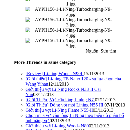
Nguồn: Sưu tầm​
More Threads in same category
[Review] Li-ning Woods N90II
15/11/2013
[Giới thiệu] Li-ning TB Nano 120 - sự lựa chọn của
Wang Yihan
12/11/2013
Giới thiệu vợt Li-Ning Rocks N33-II Cai
Yun
08/11/2013
[Giới Thiệu] Vợt cầu lông Lining N7.
07/11/2013
[Giới Thiệu] Dòng vợt mới Lining N55 III.
07/11/2013
Giới thiệu vợt Li-Ning Flame N55-II
03/11/2013
Chọn mua vợt cầu lông Li Ning theo biểu đồ phân bổ
tính năng vợt
02/11/2013
Giới thiêu vợt Li-ning Woods N80
02/11/2013