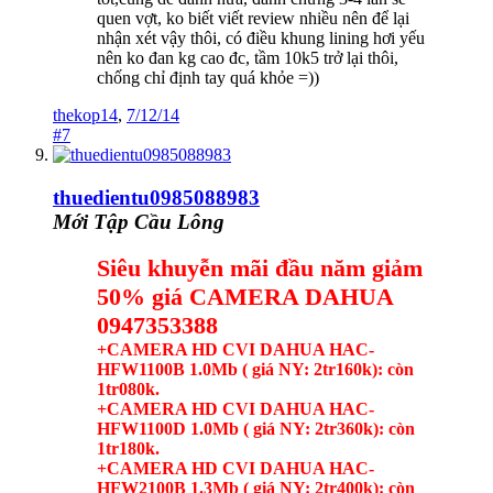
quen vợt, ko biết viết review nhiều nên để lại
nhận xét vậy thôi, có điều khung lining hơi yếu
nên ko đan kg cao đc, tầm 10k5 trở lại thôi,
chống chỉ định tay quá khỏe =))
thekop14
,
7/12/14
#7
thuedientu0985088983
Mới Tập Cầu Lông
Siêu khuyễn mãi đầu năm giảm
50% giá CAMERA DAHUA
0947353388
+CAMERA HD CVI DAHUA HAC-
HFW1100B 1.0Mb ( giá NY: 2tr160k): còn
1tr080k.
+CAMERA HD CVI DAHUA HAC-
HFW1100D 1.0Mb ( giá NY: 2tr360k): còn
1tr180k.
+CAMERA HD CVI DAHUA HAC-
HFW2100B 1.3Mb ( giá NY: 2tr400k): còn