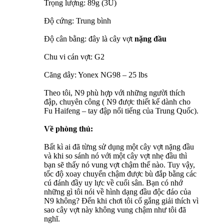
Trọng lượng: 89g (3U)
Độ cứng: Trung bình
Độ cân bằng: đây là cây vợt
nặng đầu
Chu vi cán vợt: G2
Căng dây: Yonex NG98 – 25 lbs
Theo tôi, N9 phù hợp với những người thích
đập, chuyên công ( N9 được thiết kế dành cho
Fu Haifeng – tay đập nổi tiếng của Trung Quốc).
Về phòng thủ:
Bất kì ai đã từng sử dụng một cây vợt nặng đầu
và khi so sánh nó với một cây vợt nhẹ đầu thì
bạn sẽ thấy nó vung vợt chậm thế nào. Tuy vậy,
tốc độ xoay chuyển chậm được bù đắp bằng các
cú đánh đầy uy lực về cuối sân. Bạn có nhớ
những gì tôi nói về hình dạng đầu độc đáo của
N9 không? Đến khi chơi tôi cố gắng giải thích vì
sao cây vợt này không vung chậm như tôi đã
nghĩ.