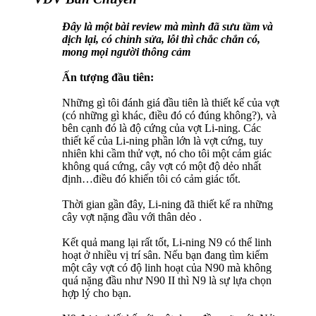
Đây là một bài review mà mình đã sưu tầm và
dịch lại, có chỉnh sửa, lỗi thì chắc chắn có,
mong mọi người thông cảm
Ấn tượng đầu tiên:
Những gì tôi đánh giá đầu tiên là thiết kế của vợt
(có những gì khác, điều đó có đúng không?), và
bên cạnh đó là độ cứng của vợt Li-ning. Các
thiết kế của Li-ning phần lớn là vợt cứng, tuy
nhiên khi cầm thử vợt, nó cho tôi một cảm giác
không quá cứng, cây vợt có một độ dẻo nhất
định…điều đó khiến tôi có cảm giác tốt.
Thời gian gần đây, Li-ning đã thiết kế ra những
cây vợt nặng đầu với thân dẻo .
Kết quả mang lại rất tốt, Li-ning N9 có thể linh
hoạt ở nhiều vị trí sân. Nếu bạn đang tìm kiếm
một cây vợt có độ linh hoạt của N90 mà không
quá nặng đầu như N90 II thì N9 là sự lựa chọn
hợp lý cho bạn.