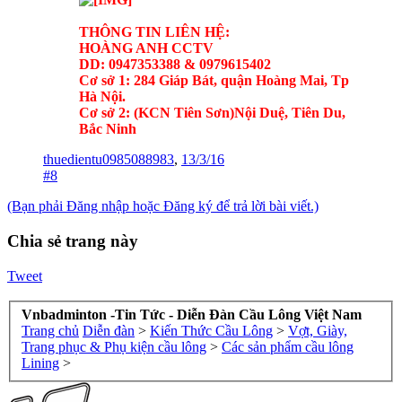
THÔNG TIN LIÊN HỆ:
HOÀNG ANH CCTV
DD: 0947353388 & 0979615402
Cơ sở 1: 284 Giáp Bát, quận Hoàng Mai, Tp
Hà Nội.
Cơ sở 2: (KCN Tiên Sơn)Nội Duệ, Tiên Du,
Bắc Ninh
thuedientu0985088983
,
13/3/16
#8
(Bạn phải Đăng nhập hoặc Đăng ký để trả lời bài viết.)
Chia sẻ trang này
Tweet
Vnbadminton -Tin Tức - Diễn Đàn Cầu Lông Việt Nam
Trang chủ
Diễn đàn
>
Kiến Thức Cầu Lông
>
Vợt, Giày,
Trang phục & Phụ kiện cầu lông
>
Các sản phẩm cầu lông
Lining
>