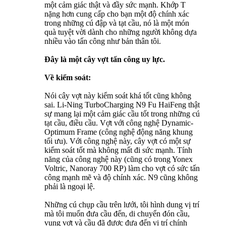
một cảm giác thật và đầy sức mạnh. Khớp T
nặng hơn cung cấp cho bạn một độ chính xác
trong những cú đập và tạt cầu, nó là một món
quà tuyệt vời dành cho những người không dựa
nhiều vào tấn công như bản thân tôi.
Đây là một cây vợt tấn công uy lực.
Về kiểm soát:
Nói cây vợt này kiểm soát khá tốt cũng không
sai. Li-Ning TurboCharging N9 Fu HaiFeng thật
sự mang lại một cảm giác cầu tốt trong những cú
tạt cầu, điều cầu. Vợt với công nghệ Dynamic-
Optimum Frame (công nghệ động năng khung
tối ưu). Với công nghệ này, cây vợt có một sự
kiểm soát tốt mà không mất đi sức mạnh. Tính
năng của công nghệ này (cũng có trong Yonex
Voltric, Nanoray 700 RP) làm cho vợt có sức tấn
công mạnh mẽ và độ chính xác. N9 cũng không
phải là ngoại lệ.
Những cú chụp cầu trên lưới, tôi hình dung vị trí
mà tôi muốn đưa cầu đến, di chuyển đón cầu,
vung vợt và cầu đã được đưa đến vị trí chính