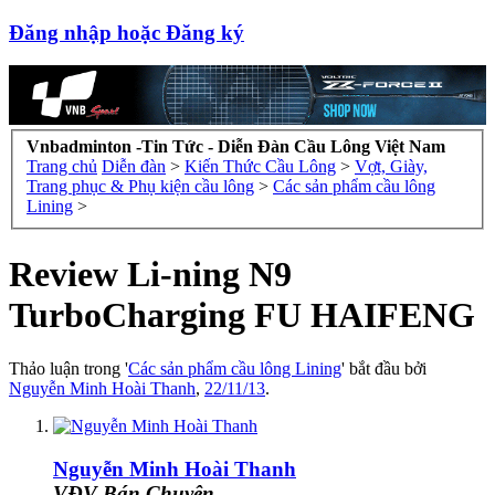
Đăng nhập hoặc Đăng ký
Vnbadminton -Tin Tức - Diễn Đàn Cầu Lông Việt Nam
Trang chủ
Diễn đàn
>
Kiến Thức Cầu Lông
>
Vợt, Giày,
Trang phục & Phụ kiện cầu lông
>
Các sản phẩm cầu lông
Lining
>
Review Li-ning N9
TurboCharging FU HAIFENG
Thảo luận trong '
Các sản phẩm cầu lông Lining
' bắt đầu bởi
Nguyễn Minh Hoài Thanh
,
22/11/13
.
Nguyễn Minh Hoài Thanh
VĐV Bán Chuyên