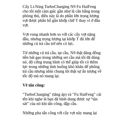
Cây Li-Ning TurboCharging N9 Fu HaiFeng
cho tôi một cảm giác gần như là cân bằng trong
phòng thủ, điều này là do phần lớn trọng lượng
vợt được phân bố gần khớp chữ T thay vì ở đầu
vợt.
Vợt vung nhanh hơn so với các cây vợt nặng
đầu, nhưng trọng lượng tại khớp T đủ lớn để
những cú trả cầu trở nên có lực.
Từ những cú trả cầu, tạt cầu, N9 thật đáng đồng
tiền bát gạo trong những set cầu mà tôi đã dùng
nó, độ cứng trung bình có thế giúp tôi có thêm
lực trong những tình huống khó khăn để phông
trả cầu nhưng nhìn chung tôi thật sự ấn tượng về
tốc độ mà nó mang lại.
Về tấn công:
"TurboCharging" (tăng áp) và "Fu HaiFeng" cái
tên khi nghe là bạn đã hình dung được sự “tàn
sát” của nó khi tấn công, đập cầu.
Những pha tấn công với cây vợt này mang lại