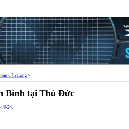
 Sân Cầu Lông
>
am Bình tại Thủ Đức
4/6/24
.