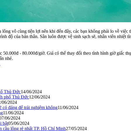
lông vô cùng tiện lợi nên khi đến đây, các bạn không phải lo về việc th
nh độ của bản thân. Sân luôn được vệ sinh sạch sẽ, nhân viên nhiệt tì
0.000đ - 80.000đ/giờ. Giá có thể thay đổi theo tình hình giờ giấc thực 
ấn nhé.
l
phố Thủ Đức
14/06/2024
hành phố Thủ Đức
12/06/2024
2/06/2024
 có đáng để trải nghiệm không
11/06/2024
ng
11/06/2024
07/06/2024
i bật
05/06/2024
n cầu lông rẻ nhất TP. Hồ Chí Minh
27/05/2024