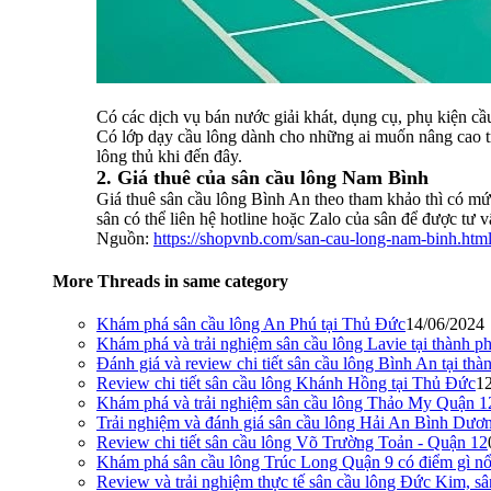
Có các dịch vụ bán nước giải khát, dụng cụ, phụ kiện cầu 
Có lớp dạy cầu lông dành cho những ai muốn nâng cao trì
lông thủ khi đến đây.
2. Giá thuê của sân cầu lông Nam Bình
Giá thuê sân cầu lông Bình An theo tham khảo thì có mức 5
sân có thể liên hệ hotline hoặc Zalo của sân để được tư v
Nguồn:
https://shopvnb.com/san-cau-long-nam-binh.htm
More Threads in same category
Khám phá sân cầu lông An Phú tại Thủ Đức
14/06/2024
Khám phá và trải nghiệm sân cầu lông Lavie tại thành 
Đánh giá và review chi tiết sân cầu lông Bình An tại t
Review chi tiết sân cầu lông Khánh Hồng tại Thủ Đức
1
Khám phá và trải nghiệm sân cầu lông Thảo My Quận 12
Trải nghiệm và đánh giá sân cầu lông Hải An Bình Dươ
Review chi tiết sân cầu lông Võ Trường Toản - Quận 12
Khám phá sân cầu lông Trúc Long Quận 9 có điểm gì nổ
Review và trải nghiệm thực tế sân cầu lông Đức Kim, sâ