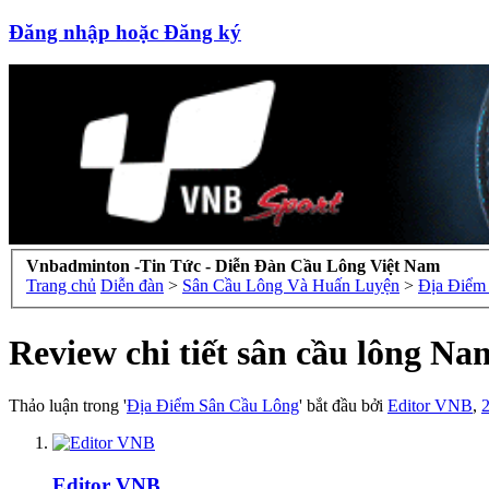
Đăng nhập hoặc Đăng ký
Vnbadminton -Tin Tức - Diễn Đàn Cầu Lông Việt Nam
Trang chủ
Diễn đàn
>
Sân Cầu Lông Và Huấn Luyện
>
Địa Điểm
Review chi tiết sân cầu lông N
Thảo luận trong '
Địa Điểm Sân Cầu Lông
' bắt đầu bởi
Editor VNB
,
2
Editor VNB