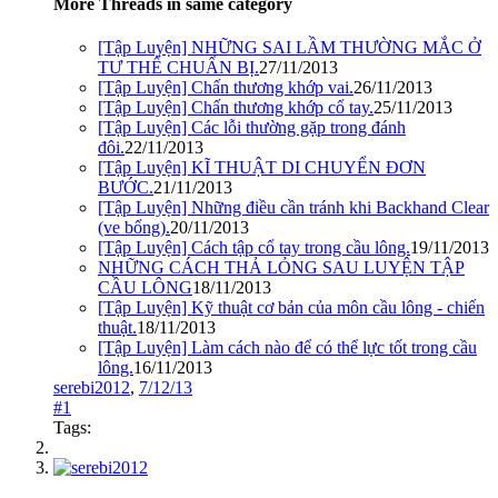
More Threads in same category
[Tập Luyện] NHỮNG SAI LẦM THƯỜNG MẮC Ở
TƯ THẾ CHUẨN BỊ.
27/11/2013
[Tập Luyện] Chấn thương khớp vai.
26/11/2013
[Tập Luyện] Chấn thương khớp cổ tay.
25/11/2013
[Tập Luyện] Các lỗi thường gặp trong đánh
đôi.
22/11/2013
[Tập Luyện] KĨ THUẬT DI CHUYỂN ĐƠN
BƯỚC.
21/11/2013
[Tập Luyện] Những điều cần tránh khi Backhand Clear
(ve bổng).
20/11/2013
[Tập Luyện] Cách tập cổ tay trong cầu lông.
19/11/2013
NHỮNG CÁCH THẢ LỎNG SAU LUYỆN TẬP
CẦU LÔNG
18/11/2013
[Tập Luyện] Kỹ thuật cơ bản của môn cầu lông - chiến
thuật.
18/11/2013
[Tập Luyện] Làm cách nào để có thể lực tốt trong cầu
lông.
16/11/2013
serebi2012
,
7/12/13
#1
Tags: