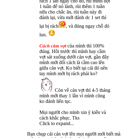
rách 1 lần ngay chỗ đó, rùi mình đợi
1 tuần để nó lành, rùi thêm 1 tuần
nữa cho chắc ăn, rùi tuần này đi
đánh lại, vừa mới đánh dc 1 set thì
lại bị rách
, và đúng ngay chỗ đó
lun.
của mình thì 100%
Cách cầm vợt
đúng. Hồi trước thì mình hay cầm
vợt sát xuống dưới cán vợt, gần đây
mình mới đổi cách là cầm cao lên
giữa cán vợt. Ko biết tại cái đó nên
tay mình mới bị rách phải ko?
Còn về cán vợt thì 4-5 tháng
mình mới thay 1 lần vì mình cũng
ko đánh liên tục.
Mọi người cho mình xin ý kiến và
cách khắc phục. Tks
Click to expand...
Bạn chụp cái cán vợt lên mọi người mới biết mà