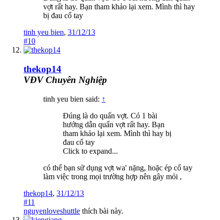
vợt rất hay. Bạn tham khảo lại xem. Mình thì hay
bị đau cổ tay
tinh yeu bien
,
31/12/13
#10
thekop14
VĐV Chuyên Nghiệp
tinh yeu bien said:
↑
Đúng là do quấn vợt. Có 1 bài
hướng dẫn quấn vợt rất hay. Bạn
tham khảo lại xem. Mình thì hay bị
đau cổ tay
Click to expand...
có thể bạn sử dụng vợt wa' nặng, hoặc ép cổ tay
làm việc trong mọi trường hợp nên gây mỏi ,
thekop14
,
31/12/13
#11
nguyenloveshuttle
thích bài này.