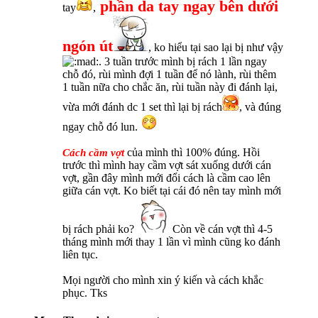
phần da t
ay
ngay bên dưới
tay
,
ngón út
, ko hiểu tại sao lại bị như vậy
. 3 tuần trước mình bị rách 1 lần ngay
chỗ đó, rùi mình đợi 1 tuần để nó lành, rùi thêm
1 tuần nữa cho chắc ăn, rùi tuần này đi đánh lại,
vừa mới đánh dc 1 set thì lại bị rách
, và đúng
ngay chỗ đó lun.
của mình thì 100% đúng. Hồi
Cách cầm vợt
trước thì mình hay cầm vợt sát xuống dưới cán
vợt, gần đây mình mới đổi cách là cầm cao lên
giữa cán vợt. Ko biết tại cái đó nên tay mình mới
bị rách phải ko?
Còn về cán vợt thì 4-5
tháng mình mới thay 1 lần vì mình cũng ko đánh
liên tục.
Mọi người cho mình xin ý kiến và cách khắc
phục. Tks