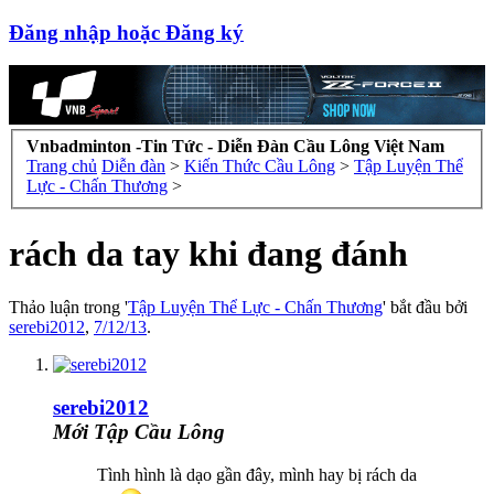
Đăng nhập hoặc Đăng ký
Vnbadminton -Tin Tức - Diễn Đàn Cầu Lông Việt Nam
Trang chủ
Diễn đàn
>
Kiến Thức Cầu Lông
>
Tập Luyện Thể
Lực - Chấn Thương
>
rách da tay khi đang đánh
Thảo luận trong '
Tập Luyện Thể Lực - Chấn Thương
' bắt đầu bởi
serebi2012
,
7/12/13
.
serebi2012
Mới Tập Cầu Lông
Tình hình là dạo gần đây, mình hay bị rách da