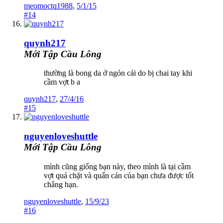
meomoctq1988
,
5/1/15
#14
quynh217
Mới Tập Cầu Lông
thường là bong da ở ngón cái do bị chai tay khi
cầm vợt b a
quynh217
,
27/4/16
#15
nguyenloveshuttle
Mới Tập Cầu Lông
mình cũng giống bạn này, theo mình là tại cầm
vợt quá chặt và quấn cán của bạn chưa được tốt
chẳng hạn.
nguyenloveshuttle
,
15/9/23
#16