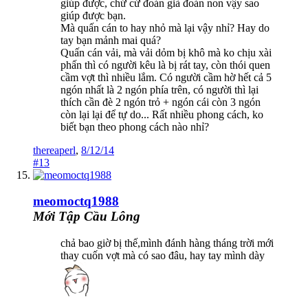
giúp được, chứ cứ đoán già đoán non vậy sao
giúp được bạn.
Mà quấn cán to hay nhỏ mà lại vậy nhỉ? Hay do
tay bạn mảnh mai quá?
Quấn cán vải, mà vải dỏm bị khô mà ko chịu xài
phấn thì có người kêu là bị rát tay, còn thói quen
cầm vợt thì nhiều lắm. Có người cầm hờ hết cả 5
ngón nhất là 2 ngón phía trên, có người thì lại
thích cần đè 2 ngón trỏ + ngón cái còn 3 ngón
còn lại lại để tự do... Rất nhiều phong cách, ko
biết bạn theo phong cách nào nhỉ?
thereaperl
,
8/12/14
#13
meomoctq1988
Mới Tập Cầu Lông
chả bao giờ bị thế,mình đánh hàng tháng trời mới
thay cuốn vợt mà có sao đâu, hay tay mình dày