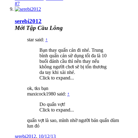
#7
serebi2012
Mới Tập Cầu Lông
star said:
↑
Bạn thay quấn cán đi nhé. Trung
bình quấn cán sử dụng tối đa là 10
buổi đánh cầu thì nên thay nếu
không người chơi sẽ bị tổn thương
da tay khi xài nhé.
Click to expand...
ok, tks bạn
maxicock1980 said:
↑
Do quấn vợt!
Click to expand...
quấn vợt là sao, mình nhờ người bán quấn dùm
lun đó
serebi2012
,
10/12/13