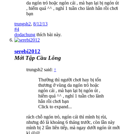
da ngón trỏ hoặc ngón cái , mà bạn lại bị ngón út
, hiếm quá ^^ , nghỉ 1 tuần cho lành hẳn rồi chơi
bạn
trungsh2
,
8/12/13
#4
dodachung
thích bài này.
serebi2012
Mới Tập Cầu Lông
trungsh2 said:
↑
Thường thì người chơi hay bị tổn
thương ở vùng da ngón trỏ hoặc
ngón cái , mà bạn lại bị ngón út ,
hiếm quá ^^ , nghỉ 1 tuần cho lành
hẳn rồi chơi bạn
Click to expand...
rách chỗ ngón trỏ, ngón cái thì mình bị rùi,
nhưng đó là khoảng 6 tháng trước, còn lần này
mình bị 2 lần liên tiếp, mà ngay dưới ngón út mới
kì @@