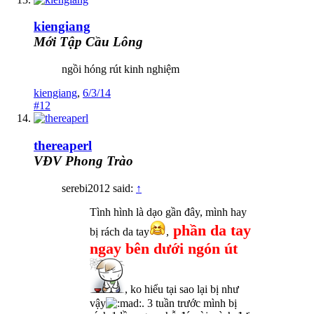
kiengiang
Mới Tập Cầu Lông
ngồi hóng rút kinh nghiệm
kiengiang
,
6/3/14
#12
thereaperl
VĐV Phong Trào
serebi2012 said:
↑
Tình hình là dạo gần đây, mình hay
phần da t
ay
bị rách da tay
,
ngay bên dưới ngón út
, ko hiểu tại sao lại bị như
vậy
. 3 tuần trước mình bị