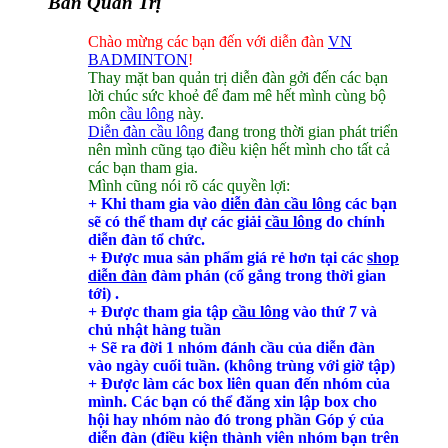
Ban Quản Trị
Chào mừng các bạn đến với diễn đàn
VN
BADMINTON
!
Thay mặt ban quản trị diễn đàn gởi đến các bạn
lời chúc sức khoẻ để đam mê hết mình cùng bộ
môn
cầu lông
này.
Diễn đàn cầu lông
đang trong thời gian phát triển
nên mình cũng tạo điều kiện hết mình cho tất cả
các bạn tham gia.
Mình cũng nói rõ các quyền lợi:
+ Khi tham gia vào
diễn đàn cầu lông
các bạn
sẽ có thể tham dự các giải
cầu lông
do chính
diễn đàn tổ chức.
+ Được mua sản phẩm giá rẻ hơn tại các
shop
diễn đàn
đàm phán (cố gắng trong thời gian
tới) .
+ Được tham gia tập
cầu lông
vào thứ 7 và
chủ nhật hàng tuần
+ Sẽ ra đời 1 nhóm đánh cầu của diễn đàn
vào ngày cuối tuần. (không trùng với giờ tập)
+ Được làm các box liên quan đến nhóm của
mình. Các bạn có thể đăng xin lập box cho
hội hay nhóm nào đó trong phần Góp ý của
diễn đàn (điều kiện thành viên nhóm bạn trên