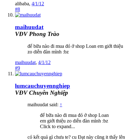
alibaba
,
4/1/12
#8
maihuudat
VĐV Phong Trào
để bữa nào đi mua đó ở shop Loan em giới thiệu
zo diễn đàn mình :bz
maihuudat
,
4/1/12
#9
lumcauchuyennghiep
VĐV Chuyên Nghiệp
maihuudat said:
↑
để bữa nào đi mua đó ở shop Loan
em giới thiệu zo diễn đàn mình :bz
Click to expand...
có kết quả gì chưa te? cu Đạt này cũng it thấy lên