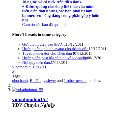
10 người và có nick trên diễn đàn).
+ Được quảng cáo
shop thể thao
của mình
trên diễn đàn nhưng các bạn phải tự làm
banner. Vui lòng đăng trong phần góp ý luôn
nhé.
Cảm ơn các bạn đã quan tâm
More Threads in same category
Gửi thông điệp yêu thương
10/12/2011
Hướng dẫn up hình avatar cho thành viên
10/12/2011
Tuyển moderator cho Diễn đàn !
07/12/2011
Hướng dẫn post bài có hình và videoclip
06/12/2011
Nội quy diễn đàn
27/11/2011
superadmin
,
19/12/11
#1
Tags:
nhochanh
,
BuiDat
,
ga4ever
and
1 other person
like this.
vnbadminton152
VĐV Chuyên Nghiệp