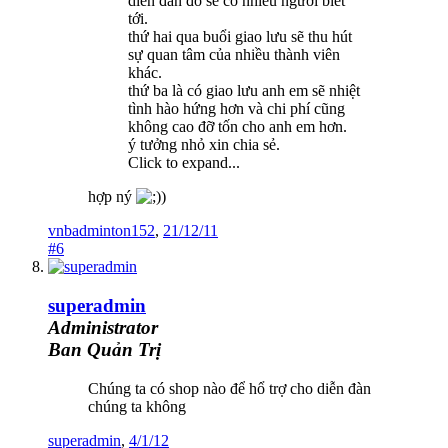
diễn đàn đó sẽ có nhiều người biết
tới.
thứ hai qua buổi giao lưu sẽ thu hút
sự quan tâm của nhiều thành viên
khác.
thứ ba là có giao lưu anh em sẽ nhiệt
tình hào hứng hơn và chi phí cũng
không cao đỡ tốn cho anh em hơn.
ý tưởng nhỏ xin chia sẻ.
Click to expand...
hợp ný
)
vnbadminton152
,
21/12/11
#6
superadmin
Administrator
Ban Quản Trị
Chúng ta có shop nào để hổ trợ cho diễn đàn
chúng ta không
superadmin
,
4/1/12