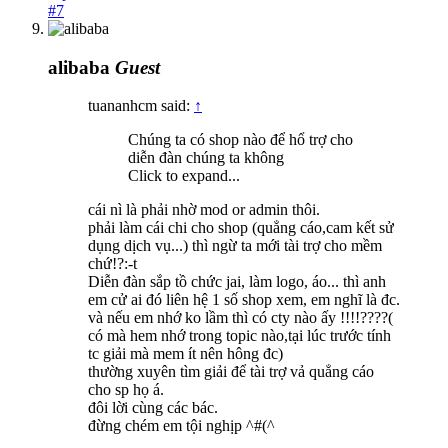
#7
alibaba
Guest
tuananhcm said:
↑
Chúng ta có shop nào để hổ trợ cho
diễn đàn chúng ta không
Click to expand...
cái nì là phải nhờ mod or admin thôi.
phải làm cái chi cho shop (quẳng cáo,cam kết sử
dụng dịch vụ...) thì ngừ ta mới tài trợ cho mềm
chứ!?:-t
Diễn đàn sắp tồ chức jai, làm logo, áo... thì anh
em cử ai đó liên hệ 1 số shop xem, em nghĩ là đc.
và nếu em nhớ ko lầm thì có cty nào ấy !!!!????(
có mà hem nhớ trong topic nào,tại lúc trước tính
tc giải mà mem ít nên hông đc)
thường xuyên tìm giải để tài trợ vả quẳng cáo
cho sp họ á.
đôi lời cùng các bác.
đừng chém em tội nghịp ^#(^