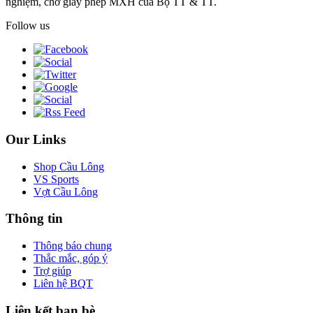
nghiệm, chờ giấy phép MXH của Bộ TT & TT.
Follow us
Our Links
Shop Cầu Lông
VS Sports
Vợt Cầu Lông
Thông tin
Thông báo chung
Thắc mắc, góp ý
Trợ giúp
Liên hệ BQT
Liên kết bạn bè