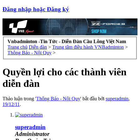
Đăng nhập hoặc Đăng ký
Vnbadminton -Tin Tức - Diễn Đàn Cầu Lông Việt Nam
Trang chủ
Diễn đàn
>
Trung tâm điều hành VNBadminton
>
Thông Báo - Nội Quy
>
Quyền lợi cho các thành viên
diễn đàn
Thảo luận trong '
Thông Báo - Nội Quy
' bắt đầu bởi
superadmin
,
19/12/11
.
superadmin
Administrator