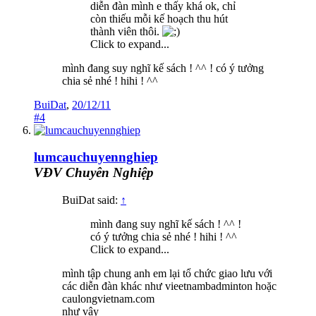
diễn đàn mình e thấy khá ok, chỉ
còn thiếu mỗi kế hoạch thu hút
thành viên thôi.
Click to expand...
mình đang suy nghĩ kế sách ! ^^ ! có ý tưởng
chia sẻ nhé ! hihi ! ^^
BuiDat
,
20/12/11
#4
lumcauchuyennghiep
VĐV Chuyên Nghiệp
BuiDat said:
↑
mình đang suy nghĩ kế sách ! ^^ !
có ý tưởng chia sẻ nhé ! hihi ! ^^
Click to expand...
mình tập chung anh em lại tổ chức giao lưu với
các diễn đàn khác như vieetnambadminton hoặc
caulongvietnam.com
như vậy