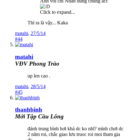
Anh voi chi Nhan dung chung acc
Click to expand...
Thì ra là vậy... Kaka
matahi
,
27/5/14
#44
matahi
VĐV Phong Trào
up len cao .
matahi
,
28/5/14
#45
thanhbinh
Mới Tập Cầu Lông
đánh trung bình hơi khá dc ko nhĩ? mình chơi dc
2 năm roi, chắc giao lưu truoc roi moi tham gia
dc