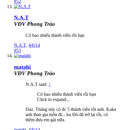
#52
N.A.T
VĐV Phong Trào
Có bao nhiêu thành viên rồi bạn
N.A.T
,
4/6/14
#53
matahi
VĐV Phong Trào
N.A.T said:
↑
Có bao nhiêu thành viên rồi bạn
Click to expand...
Daz. Tháng này có đc 5 thành viên rồi anh. Kaka
anh than gia luôn đi... ku Đủ đã trở lại rồi, có
thêm đưa em gái nữa.
matahi
,
4/6/14