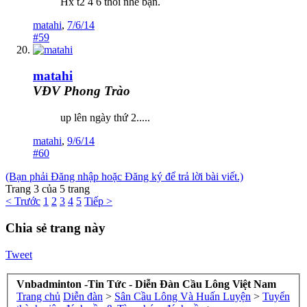
Hx t2 4 6 thôi nhe bạn.
matahi
,
7/6/14
#59
matahi
VĐV Phong Trào
up lên ngày thứ 2.....
matahi
,
9/6/14
#60
(Bạn phải Đăng nhập hoặc Đăng ký để trả lời bài viết.)
Trang 3 của 5 trang
< Trước
1
2
3
4
5
Tiếp >
Chia sẻ trang này
Tweet
Vnbadminton -Tin Tức - Diễn Đàn Cầu Lông Việt Nam
Trang chủ
Diễn đàn
>
Sân Cầu Lông Và Huấn Luyện
>
Tuyển