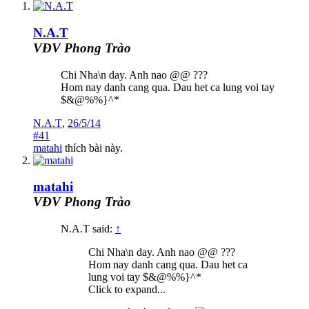
N.A.T
VĐV Phong Trào
Chi Nha\n day. Anh nao @@ ???
Hom nay danh cang qua. Dau het ca lung voi tay
$&@%%}^*
N.A.T
,
26/5/14
#41
matahi
thích bài này.
matahi
VĐV Phong Trào
N.A.T said:
↑
Chi Nha\n day. Anh nao @@ ???
Hom nay danh cang qua. Dau het ca
lung voi tay $&@%%}^*
Click to expand...