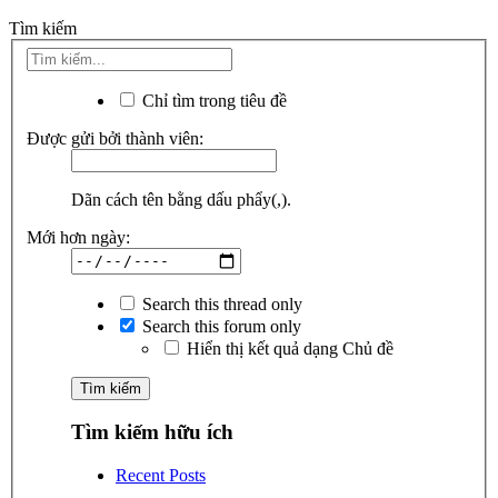
Tìm kiếm
Chỉ tìm trong tiêu đề
Được gửi bởi thành viên:
Dãn cách tên bằng dấu phẩy(,).
Mới hơn ngày:
Search this thread only
Search this forum only
Hiển thị kết quả dạng Chủ đề
Tìm kiếm hữu ích
Recent Posts