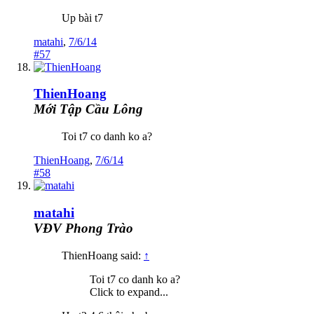
Up bài t7
matahi
,
7/6/14
#57
ThienHoang
Mới Tập Cầu Lông
Toi t7 co danh ko a?
ThienHoang
,
7/6/14
#58
matahi
VĐV Phong Trào
ThienHoang said:
↑
Toi t7 co danh ko a?
Click to expand...