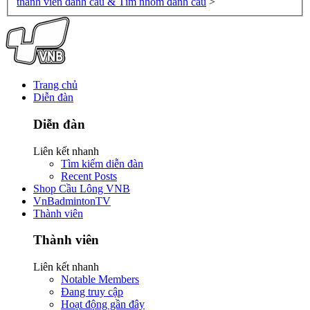
thành viên đánh cầu & Tìm nhóm đánh cầu
>
Trang chủ
Diễn đàn
Diễn đàn
Liên kết nhanh
Tìm kiếm diễn đàn
Recent Posts
Shop Cầu Lông VNB
VnBadmintonTV
Thành viên
Thành viên
Liên kết nhanh
Notable Members
Đang truy cập
Hoạt động gần đây