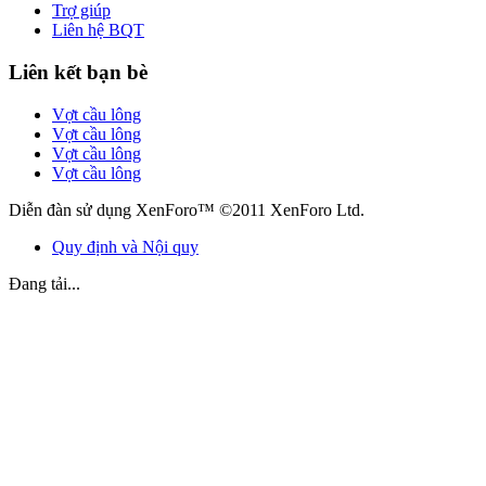
Trợ giúp
Liên hệ BQT
Liên kết bạn bè
Vợt cầu lông
Vợt cầu lông
Vợt cầu lông
Vợt cầu lông
Diễn đàn sử dụng XenForo™ ©2011 XenForo Ltd.
Quy định và Nội quy
Đang tải...