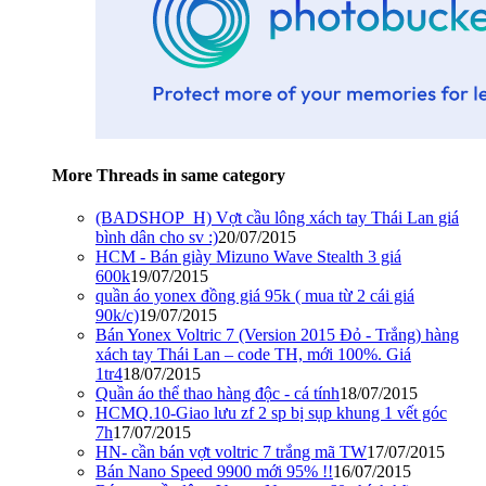
More Threads in same category
(BADSHOP_H) Vợt cầu lông xách tay Thái Lan giá
bình dân cho sv :)
20/07/2015
HCM - Bán giày Mizuno Wave Stealth 3 giá
600k
19/07/2015
quần áo yonex đồng giá 95k ( mua từ 2 cái giá
90k/c)
19/07/2015
Bán Yonex Voltric 7 (Version 2015 Đỏ - Trắng) hàng
xách tay Thái Lan – code TH, mới 100%. Giá
1tr4
18/07/2015
Quần áo thể thao hàng độc - cá tính
18/07/2015
HCMQ.10-Giao lưu zf 2 sp bị sụp khung 1 vết góc
7h
17/07/2015
HN- cần bán vợt voltric 7 trắng mã TW
17/07/2015
Bán Nano Speed 9900 mới 95% !!
16/07/2015