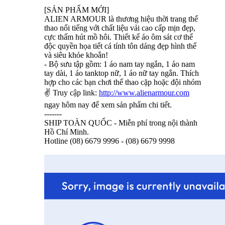
[SẢN PHẨM MỚI]
ALIEN ARMOUR là thương hiệu thời trang thể
thao nổi tiếng với chất liệu vải cao cấp mịn đẹp,
cực thấm hút mồ hôi. Thiết kế áo ôm sát cơ thể
độc quyền họa tiết cá tính tôn dáng đẹp hình thể
và siêu khỏe khoắn!
- Bộ sưu tập gồm: 1 áo nam tay ngắn, 1 áo nam
tay dài, 1 áo tanktop nữ, 1 áo nữ tay ngắn. Thích
hợp cho các bạn chơi thể thao cặp hoặc đội nhóm
✌ Truy cập link:
http://www.alienarmour.com
ngay hôm nay để xem sản phẩm chi tiết.
-------
SHIP TOÀN QUỐC - Miễn phí trong nội thành
Hồ Chí Minh.
Hotline (08) 6679 9996 - (08) 6679 9998