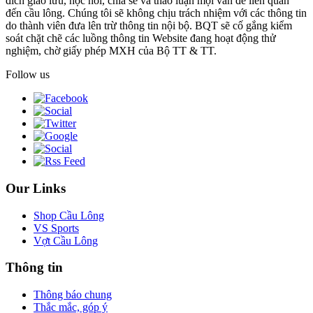
đích giao lưu, học hỏi, chia sẻ và thảo luận mọi vấn đề liên quan
đến cầu lông. Chúng tôi sẽ không chịu trách nhiệm với các thông tin
do thành viên đưa lên trừ thông tin nội bộ. BQT sẽ cố gắng kiểm
soát chặt chẽ các luồng thông tin Website đang hoạt động thử
nghiệm, chờ giấy phép MXH của Bộ TT & TT.
Follow us
Our Links
Shop Cầu Lông
VS Sports
Vợt Cầu Lông
Thông tin
Thông báo chung
Thắc mắc, góp ý