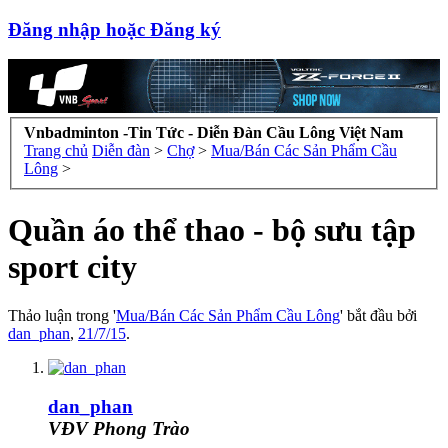
Đăng nhập hoặc Đăng ký
Vnbadminton -Tin Tức - Diễn Đàn Cầu Lông Việt Nam
Trang chủ
Diễn đàn
>
Chợ
>
Mua/Bán Các Sản Phẩm Cầu
Lông
>
Quần áo thể thao - bộ sưu tập
sport city
Thảo luận trong '
Mua/Bán Các Sản Phẩm Cầu Lông
' bắt đầu bởi
dan_phan
,
21/7/15
.
dan_phan
VĐV Phong Trào