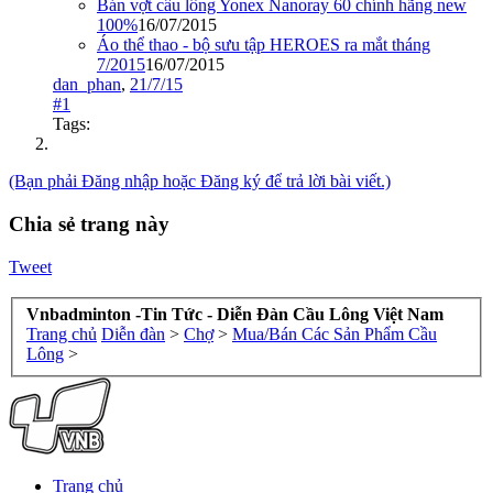
Bán vợt cầu lông Yonex Nanoray 60 chính hãng new
100%
16/07/2015
Áo thể thao - bộ sưu tập HEROES ra mắt tháng
7/2015
16/07/2015
dan_phan
,
21/7/15
#1
Tags:
(Bạn phải Đăng nhập hoặc Đăng ký để trả lời bài viết.)
Chia sẻ trang này
Tweet
Vnbadminton -Tin Tức - Diễn Đàn Cầu Lông Việt Nam
Trang chủ
Diễn đàn
>
Chợ
>
Mua/Bán Các Sản Phẩm Cầu
Lông
>
Trang chủ