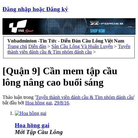
Đăng nhập hoặc Đăng ký
Vnbadminton -Tin Tức - Diễn Đàn Cầu Lông Việt Nam
Trang chủ
Diễn đàn
>
Sân Cầu Lông Và Huấn Luyện
>
Tuyển
thành viên đánh cầu & Tìm nhóm đánh cầu
>
[Quận 9] Cần mem tập cầu
lông nâng cao buổi sáng
Thảo luận trong '
Tuyển thành viên đánh cầu & Tìm nhóm đánh cầu
'
bắt đầu bởi
Hoa hồng gai
,
29/8/16
.
Hoa hồng gai
Mới Tập Cầu Lông