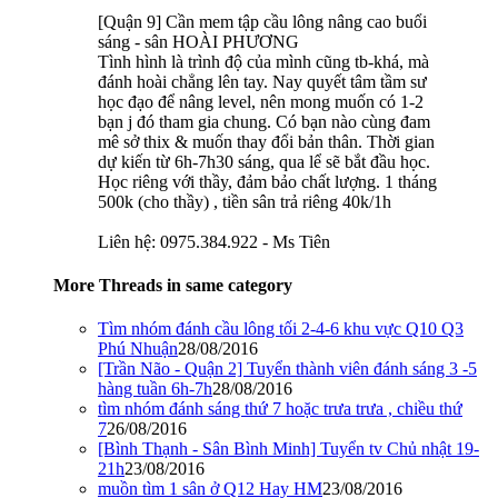
[Quận 9] Cần mem tập cầu lông nâng cao buổi
sáng - sân HOÀI PHƯƠNG
Tình hình là trình độ của mình cũng tb-khá, mà
đánh hoài chẳng lên tay. Nay quyết tâm tầm sư
học đạo để nâng level, nên mong muốn có 1-2
bạn j đó tham gia chung. Có bạn nào cùng đam
mê sở thix & muốn thay đổi bản thân. Thời gian
dự kiến từ 6h-7h30 sáng, qua lể sẽ bắt đầu học.
Học riêng với thầy, đảm bảo chất lượng. 1 tháng
500k (cho thầy) , tiền sân trả riêng 40k/1h
Liên hệ: 0975.384.922 - Ms Tiên
More Threads in same category
Tìm nhóm đánh cầu lông tối 2-4-6 khu vực Q10 Q3
Phú Nhuận
28/08/2016
[Trần Não - Quận 2] Tuyển thành viên đánh sáng 3 -5
hàng tuần 6h-7h
28/08/2016
tìm nhóm đánh sáng thứ 7 hoặc trưa trưa , chiều thứ
7
26/08/2016
[Bình Thạnh - Sân Bình Minh] Tuyển tv Chủ nhật 19-
21h
23/08/2016
muồn tìm 1 sân ở Q12 Hay HM
23/08/2016