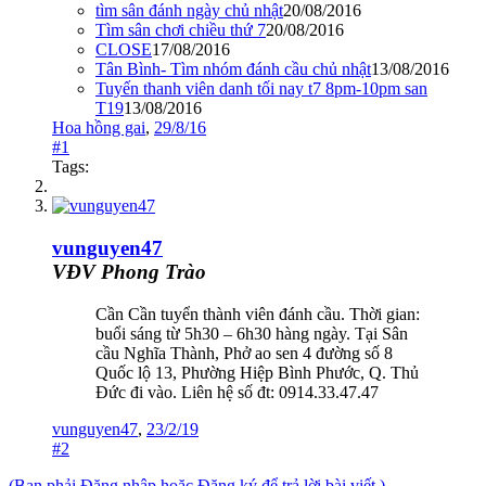
tìm sân đánh ngày chủ nhật
20/08/2016
Tìm sân chơi chiều thứ 7
20/08/2016
CLOSE
17/08/2016
Tân Bình- Tìm nhóm đánh cầu chủ nhật
13/08/2016
Tuyến thanh viên danh tối nay t7 8pm-10pm san
T19
13/08/2016
Hoa hồng gai
,
29/8/16
#1
Tags:
vunguyen47
VĐV Phong Trào
Cần Cần tuyển thành viên đánh cầu. Thời gian:
buổi sáng từ 5h30 – 6h30 hàng ngày. Tại Sân
cầu Nghĩa Thành, Phở ao sen 4 đường số 8
Quốc lộ 13, Phường Hiệp Bình Phước, Q. Thủ
Đức đi vào. Liên hệ số đt: 0914.33.47.47
vunguyen47
,
23/2/19
#2
(Bạn phải Đăng nhập hoặc Đăng ký để trả lời bài viết.)