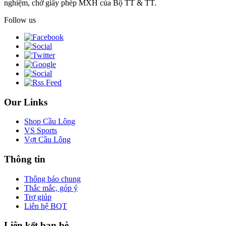
nghiệm, chờ giấy phép MXH của Bộ TT & TT.
Follow us
Our Links
Shop Cầu Lông
VS Sports
Vợt Cầu Lông
Thông tin
Thông báo chung
Thắc mắc, góp ý
Trợ giúp
Liên hệ BQT
Liên kết bạn bè