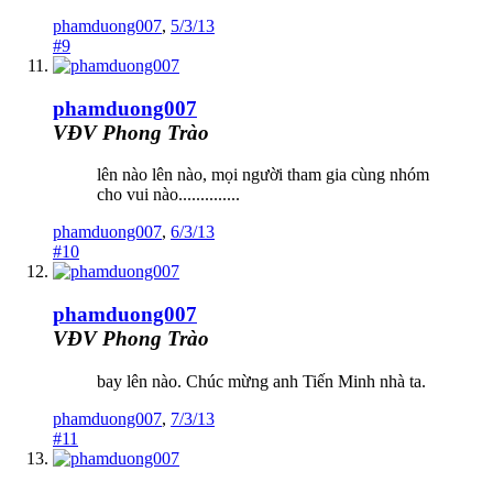
phamduong007
,
5/3/13
#9
phamduong007
VĐV Phong Trào
lên nào lên nào, mọi người tham gia cùng nhóm
cho vui nào..............
phamduong007
,
6/3/13
#10
phamduong007
VĐV Phong Trào
bay lên nào. Chúc mừng anh Tiến Minh nhà ta.
phamduong007
,
7/3/13
#11