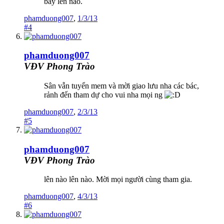
bay lên nào.
phamduong007
,
1/3/13
#4
phamduong007
VĐV Phong Trào
Sân vẫn tuyển mem và mời giao lưu nha các bác,
rảnh đến tham dự cho vui nha mọi ng
phamduong007
,
2/3/13
#5
phamduong007
VĐV Phong Trào
lên nào lên nào. Mời mọi người cùng tham gia.
phamduong007
,
4/3/13
#6