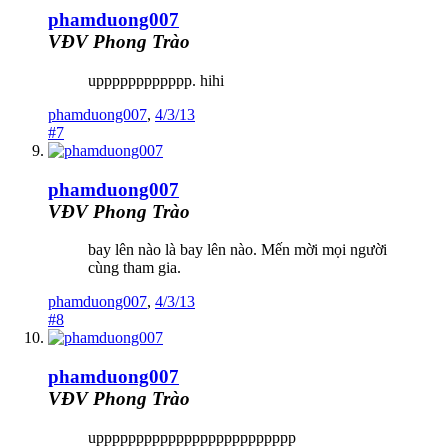
phamduong007
VĐV Phong Trào
upppppppppppp. hihi
phamduong007
,
4/3/13
#7
phamduong007
VĐV Phong Trào
bay lên nào là bay lên nào. Mến mời mọi người
cùng tham gia.
phamduong007
,
4/3/13
#8
phamduong007
VĐV Phong Trào
uppppppppppppppppppppppppp