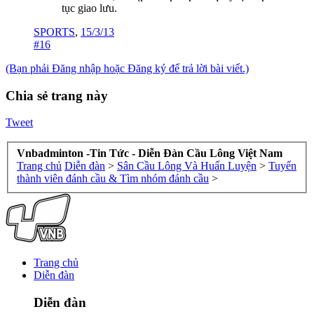
tục giao lưu.
SPORTS
,
15/3/13
#16
(Bạn phải Đăng nhập hoặc Đăng ký để trả lời bài viết.)
Chia sẻ trang này
Tweet
Vnbadminton -Tin Tức - Diễn Đàn Cầu Lông Việt Nam
Trang chủ
Diễn đàn
>
Sân Cầu Lông Và Huấn Luyện
>
Tuyển
thành viên đánh cầu & Tìm nhóm đánh cầu
>
Trang chủ
Diễn đàn
Diễn đàn