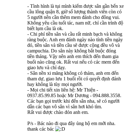
- Tình hình là tụi mình kiếm được sân gần bến xe
cầu lông quận 8, giờ số lượng thành viên còn có
5 người nên cần thêm mem đánh cho đông vui.
Không yêu cầu tuổi tác, nam nữ, chỉ cần trình độ
biết lụm cầu là ok.
- Chi phí tiền sân và cầu rất minh bạch và không
ràng buộc. Anh em đánh ngày nào tính tiền ngày
đó, tiền sân và tiền cầu sẽ được cộng đều vô và
campuchia. Do sân này không bắt buộc đóng
tiền tháng. Vậy nên anh em thích đến tham gia
buổi nào cũng ok. Rất vui nếu có các mem đến
giao lưu và chỉ dạy.
- Sân nền xi măng không có thảm, anh em đến
tham dự, giao lưu 1 buổi rồi có quyết định đánh
hay không là tùy mọi người.
- Mọi chi tiết xin liên hệ: Mr Thiện -
0937.85.99.85 hoặc Mr Dương - 094.888.3558.
Các bạn gọi trước khi đến sân nha, sẽ có người
dẫn các bạn vô sân vì sân hơi khó tìm.
Rất vui được chào đón anh em.
P/s - Bác nào đi qua đây ủng hộ em mới nha.
thank các bác