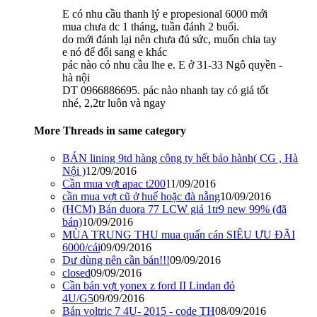
E có nhu cầu thanh lý e propesional 6000 mới
mua chưa dc 1 tháng, tuần đánh 2 buổi.
do mới đánh lại nên chưa đủ sức, muốn chia tay
e nó để đổi sang e khác
pác nào có nhu cầu lhe e. E ở 31-33 Ngô quyền -
hà nội
DT 0966886695. pác nào nhanh tay có giá tốt
nhé, 2,2tr luôn và ngay
More Threads in same category
BÁN lining 9td hàng công ty hết bảo hành( CG , Hà
Nội )
12/09/2016
Cần mua vợt apac t200
11/09/2016
cần mua vợt cũ ở huế hoặc đà nẵng
10/09/2016
(HCM) Bán duora 77 LCW giá 1tr9 new 99% (đã
bán)
10/09/2016
MÙA TRUNG THU mua quấn cán SIÊU ƯU ĐÃI
6000/cái
09/09/2016
Dư dùng nên cần bán!!!
09/09/2016
closed
09/09/2016
Cần bán vợt yonex z ford II Lindan đỏ
4U/G5
09/09/2016
Bán voltric 7 4U- 2015 - code TH
08/09/2016