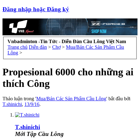
Đăng nhập hoặc Đăng ký
Vnbadminton -Tin Tức - Diễn Đàn Cầu Lông Việt Nam
Trang chủ
Diễn đàn
>
Chợ
>
Mua/Bán Các Sản Phẩm Cầu
Lông
>
Propesional 6000 cho những ai
thích Công
Thảo luận trong '
Mua/Bán Các Sản Phẩm Cầu Lông
' bắt đầu bởi
T.shinichi
,
13/9/16
.
T.shinichi
Mới Tập Cầu Lông