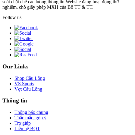
soát chặt chẽ các luồng thông tin Website đang hoạt động thử
nghiệm, chờ giấy phép MXH của Bộ TT & TT.
Follow us
Our Links
Shop Cầu Lông
VS Sports
Vợt Cầu Lông
Thông tin
Thông báo chung
Thắc mắc, góp ý
Trợ giúp
Liên hệ BQT