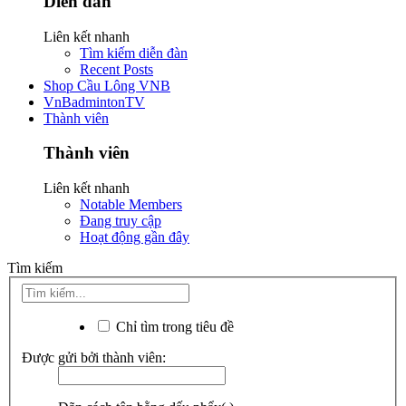
Diễn đàn
Liên kết nhanh
Tìm kiếm diễn đàn
Recent Posts
Shop Cầu Lông VNB
VnBadmintonTV
Thành viên
Thành viên
Liên kết nhanh
Notable Members
Đang truy cập
Hoạt động gần đây
Tìm kiếm
Chỉ tìm trong tiêu đề
Được gửi bởi thành viên: