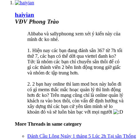
haiyian
VĐV Phong Trào
Alibaba và sallyphuong xem xét ý kiến này của
mình đc ko nhé.
1. Hiện nay các bạn đang đánh sân 367 từ 7h tối
thứ 7, các bạn có thể dời qua viettel đanh ko?
Tức là nhóm các bạn chỉ chuyển sân thôi để có
gì các thành viên 2 bên linh động trong giờ giấc
và nhóm đc tập trung hơn.
2. 2 bạn hay online thì lam mod box này luôn đi
có gì mems thắc mắc hoạc quản lý thì linh động
hơn đc ko? Trên mạng cũng chỉ là online quản lý
khách ra vào box thôi, còn vấn đề định hướng và
xây dựng thì các bạn cứ yên tâm mình sẽ lo
khoản đó và sẽ luôn bàn bạc với mọi người
More Threads in same category
Đánh Cầu Lông Ngày 1 tháng 5 Lúc 2h Tại sân Thống