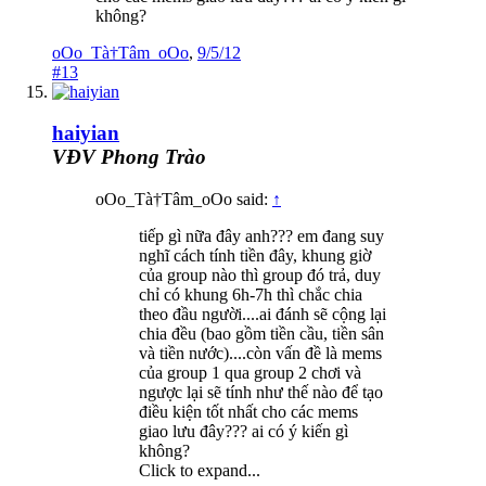
không?
oOo_Tà†Tâm_oOo
,
9/5/12
#13
haiyian
VĐV Phong Trào
oOo_Tà†Tâm_oOo said:
↑
tiếp gì nữa đây anh??? em đang suy
nghĩ cách tính tiền đây, khung giờ
của group nào thì group đó trả, duy
chỉ có khung 6h-7h thì chắc chia
theo đầu người....ai đánh sẽ cộng lại
chia đều (bao gồm tiền cầu, tiền sân
và tiền nước)....còn vấn đề là mems
của group 1 qua group 2 chơi và
ngược lại sẽ tính như thế nào để tạo
điều kiện tốt nhất cho các mems
giao lưu đây??? ai có ý kiến gì
không?
Click to expand...