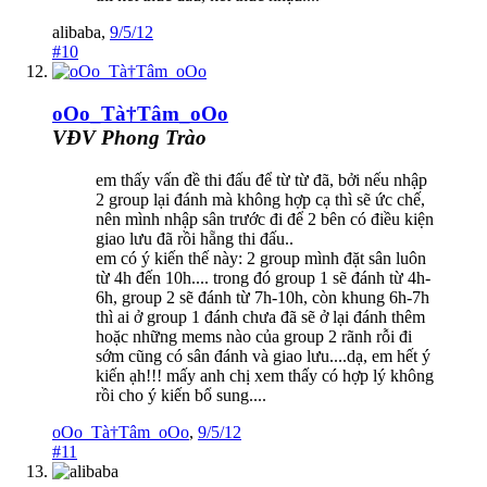
alibaba
,
9/5/12
#10
oOo_Tà†Tâm_oOo
VĐV Phong Trào
em thấy vấn đề thi đấu để từ từ đã, bởi nếu nhập
2 group lại đánh mà không hợp cạ thì sẽ ức chế,
nên mình nhập sân trước đi để 2 bên có điều kiện
giao lưu đã rồi hẵng thi đấu..
em có ý kiến thế này: 2 group mình đặt sân luôn
từ 4h đến 10h.... trong đó group 1 sẽ đánh từ 4h-
6h, group 2 sẽ đánh từ 7h-10h, còn khung 6h-7h
thì ai ở group 1 đánh chưa đã sẽ ở lại đánh thêm
hoặc những mems nào của group 2 rãnh rỗi đi
sớm cũng có sân đánh và giao lưu....dạ, em hết ý
kiến ạh!!! mấy anh chị xem thấy có hợp lý không
rồi cho ý kiến bổ sung....
oOo_Tà†Tâm_oOo
,
9/5/12
#11