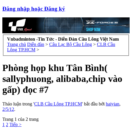
Đăng nhập hoặc Đăng ký
Vnbadminton -Tin Tức - Diễn Đàn Cầu Lông Việt Nam
Trang chủ
Diễn đàn
>
Câu Lạc Bộ Cầu Lông
>
CLB Cầu
Lông TP.HCM
>
Phòng họp khu Tân Bình(
sallyphuong, alibaba,chip vào
gấp) đọc #7
Thảo luận trong '
CLB Cầu Lông TP.HCM
' bắt đầu bởi
haiyian
,
2/5/12
.
Trang 1 của 2 trang
1
2
Tiếp >