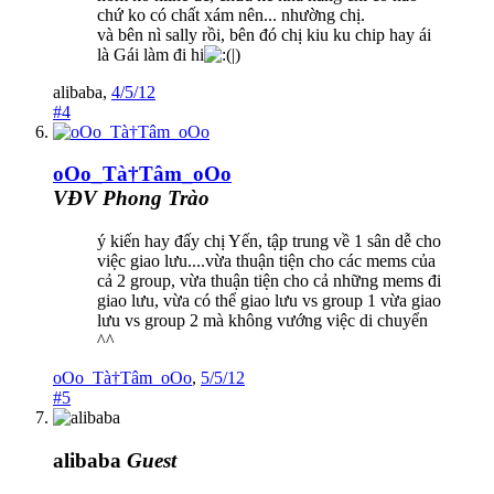
chứ ko có chất xám nên... nhường chị.
và bên nì sally rồi, bên đó chị kiu ku chip hay ái
là Gái làm đi hi
|)
alibaba
,
4/5/12
#4
oOo_Tà†Tâm_oOo
VĐV Phong Trào
ý kiến hay đấy chị Yến, tập trung về 1 sân dễ cho
việc giao lưu....vừa thuận tiện cho các mems của
cả 2 group, vừa thuận tiện cho cả những mems đi
giao lưu, vừa có thể giao lưu vs group 1 vừa giao
lưu vs group 2 mà không vướng việc di chuyển
^^
oOo_Tà†Tâm_oOo
,
5/5/12
#5
alibaba
Guest