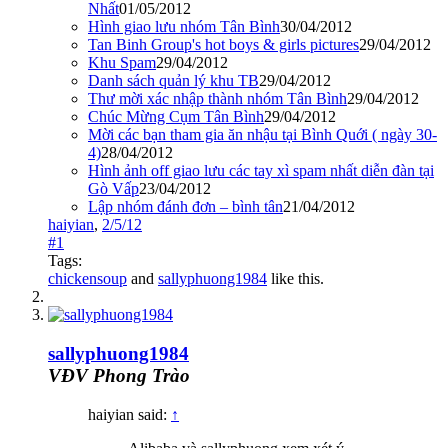
Nhất
01/05/2012
Hình giao lưu nhóm Tân Bình
30/04/2012
Tan Binh Group's hot boys & girls pictures
29/04/2012
Khu Spam
29/04/2012
Danh sách quản lý khu TB
29/04/2012
Thư mời xác nhập thành nhóm Tân Bình
29/04/2012
Chúc Mừng Cụm Tân Bình
29/04/2012
Mời các bạn tham gia ăn nhậu tại Bình Quới ( ngày 30-
4)
28/04/2012
Hình ảnh off giao lưu các tay xì spam nhất diễn đàn tại
Gò Vấp
23/04/2012
Lập nhóm đánh đơn – bình tân
21/04/2012
haiyian
,
2/5/12
#1
Tags:
chickensoup
and
sallyphuong1984
like this.
sallyphuong1984
VĐV Phong Trào
haiyian said:
↑