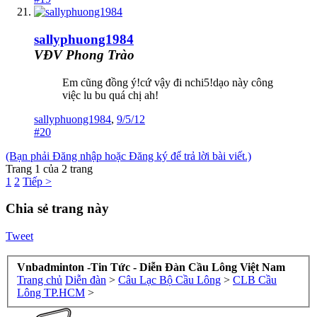
sallyphuong1984
VĐV Phong Trào
Em cũng đồng ý!cứ vậy đi nchi5!dạo này công
việc lu bu quá chị ah!
sallyphuong1984
,
9/5/12
#20
(Bạn phải Đăng nhập hoặc Đăng ký để trả lời bài viết.)
Trang 1 của 2 trang
1
2
Tiếp >
Chia sẻ trang này
Tweet
Vnbadminton -Tin Tức - Diễn Đàn Cầu Lông Việt Nam
Trang chủ
Diễn đàn
>
Câu Lạc Bộ Cầu Lông
>
CLB Cầu
Lông TP.HCM
>