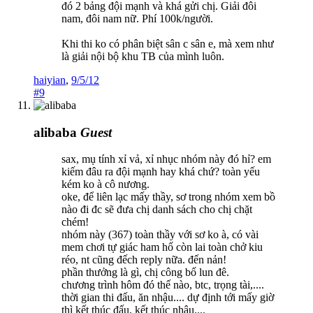
đó 2 bảng đội mạnh và khá gửi chị. Giải đôi
nam, đôi nam nữ. Phí 100k/người.
Khi thi ko có phân biệt sân c sân e, mà xem như
là giải nội bộ khu TB của mình luôn.
haiyian
,
9/5/12
#9
alibaba
Guest
sax, mụ tính xỉ vả, xỉ nhục nhóm này đó hỉ? em
kiếm đâu ra đội mạnh hay khá chứ? toàn yếu
kém ko à cô nương.
oke, để liên lạc mấy thầy, sơ trong nhóm xem bồ
nào đi đc sẽ đưa chị danh sách cho chị chặt
chém!
nhóm này (367) toàn thầy với sơ ko à, có vài
mem chơi tự giác ham hố còn lai toàn chở kiu
réo, nt cũng đếch reply nữa. đến nản!
phần thưởng là gì, chị công bố lun đê.
chương trình hôm đó thế nào, btc, trọng tài,....
thời gian thi đấu, ăn nhậu.... dự định tới mấy giờ
thì kết thúc đấu, kết thúc nhậu....