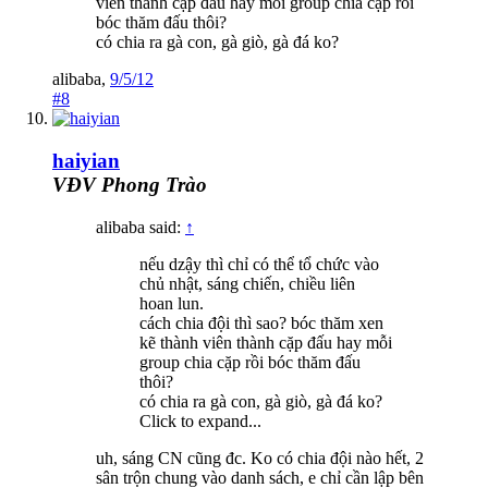
viên thành cặp đấu hay mỗi group chia cặp rồi
bóc thăm đấu thôi?
có chia ra gà con, gà giò, gà đá ko?
alibaba
,
9/5/12
#8
haiyian
VĐV Phong Trào
alibaba said:
↑
nếu dzậy thì chỉ có thể tổ chức vào
chủ nhật, sáng chiến, chiều liên
hoan lun.
cách chia đội thì sao? bóc thăm xen
kẽ thành viên thành cặp đấu hay mỗi
group chia cặp rồi bóc thăm đấu
thôi?
có chia ra gà con, gà giò, gà đá ko?
Click to expand...
uh, sáng CN cũng đc. Ko có chia đội nào hết, 2
sân trộn chung vào danh sách, e chỉ cần lập bên