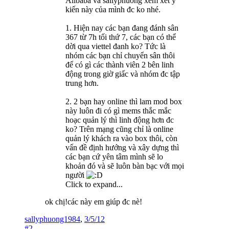
Alibaba và sallyphuong xem xét ý
kiến này của mình đc ko nhé.
1. Hiện nay các bạn đang đánh sân
367 từ 7h tối thứ 7, các bạn có thể
dời qua viettel đanh ko? Tức là
nhóm các bạn chỉ chuyển sân thôi
để có gì các thành viên 2 bên linh
động trong giờ giấc và nhóm đc tập
trung hơn.
2. 2 bạn hay online thì lam mod box
này luôn đi có gì mems thắc mắc
hoạc quản lý thì linh động hơn đc
ko? Trên mạng cũng chỉ là online
quản lý khách ra vào box thôi, còn
vấn đề định hướng và xây dựng thì
các bạn cứ yên tâm mình sẽ lo
khoản đó và sẽ luôn bàn bạc với mọi
người
Click to expand...
ok chị!các này em giúp đc nè!
sallyphuong1984
,
3/5/12
#2