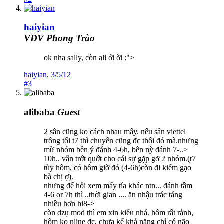
haiyian
VĐV Phong Trào
ok nha sally, còn ali ới ời :">
haiyian
,
3/5/12
#3
alibaba
Guest
2 sân cũng ko cách nhau mấy. nếu sân viettel
trông tối t7 thì chuyển cũng đc thôi đó mà.nhưng
mừ nhóm bên ý đánh 4-6h, bên nỳ đánh 7-..>
10h.. vẫn trớt quớt cho cái sự gặp gỡ 2 nhóm.(t7
tùy hôm, có hôm giờ đó (4-6h)còn đi kiếm gạo
bà chị ợ).
nhưng để hỏi xem mấy tía khác ntn... đánh tầm
4-6 or 7h thì ..thời gian .... ăn nhậu trác táng
nhiều hơn hi8->
còn dzụ mod thì em xin kiếu nhá. hôm rất rảnh,
hôm ko nline đc, chưa kể khả năng chỉ có não