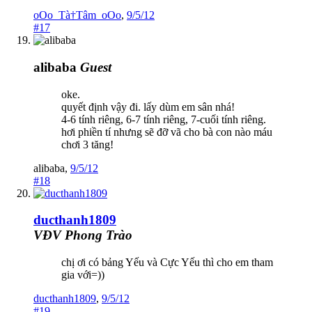
oOo_Tà†Tâm_oOo
,
9/5/12
#17
alibaba
Guest
oke.
quyết định vậy đi. lấy dùm em sân nhá!
4-6 tính riêng, 6-7 tính riêng, 7-cuối tính riêng.
hơi phiền tí nhưng sẽ đỡ vã cho bà con nào máu
chơi 3 tăng!
alibaba
,
9/5/12
#18
ducthanh1809
VĐV Phong Trào
chị ơi có bảng Yếu và Cực Yếu thì cho em tham
gia với=))
ducthanh1809
,
9/5/12
#19