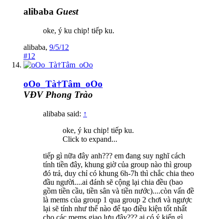
alibaba
Guest
oke, ý ku chip! tiếp ku.
alibaba
,
9/5/12
#12
oOo_Tà†Tâm_oOo
VĐV Phong Trào
alibaba said:
↑
oke, ý ku chip! tiếp ku.
Click to expand...
tiếp gì nữa đây anh??? em đang suy nghĩ cách
tính tiền đây, khung giờ của group nào thì group
đó trả, duy chỉ có khung 6h-7h thì chắc chia theo
đầu người....ai đánh sẽ cộng lại chia đều (bao
gồm tiền cầu, tiền sân và tiền nước)....còn vấn đề
là mems của group 1 qua group 2 chơi và ngược
lại sẽ tính như thế nào để tạo điều kiện tốt nhất
cho các mems giao lưu đây??? ai có ý kiến gì