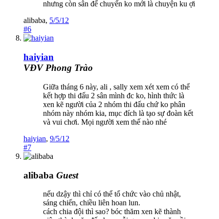
nhưng còn sân để chuyển ko mới là chuyện ku ợi
alibaba
,
5/5/12
#6
haiyian
VĐV Phong Trào
Giữa tháng 6 này, ali , sally xem xét xem có thể
kết hợp thi đấu 2 sân mình đc ko, hình thức là
xen kẽ người của 2 nhóm thi đấu chứ ko phân
nhóm này nhóm kia, mục đích là tạo sự đoàn kết
và vui chơi. Mọi người xem thế nào nhé
haiyian
,
9/5/12
#7
alibaba
Guest
nếu dzậy thì chỉ có thể tổ chức vào chủ nhật,
sáng chiến, chiều liên hoan lun.
cách chia đội thì sao? bóc thăm xen kẽ thành