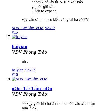
nhóm 2 có lấy từ 7- 10h ko? báo
gấp để giữ sân
Click to expand...
vậy vẫn sẽ thu theo kiểu vãng lai hả cY???
oOo_Tà†Tâm_oOo
,
9/5/12
#15
haiyian
VĐV Phong Trào
uh .
haiyian
,
9/5/12
#16
oOo_Tà†Tâm_oOo
VĐV Phong Trào
^^ vậy giờ chỉ chờ 2 mod bên đó vào xác nhận
nữa là ok