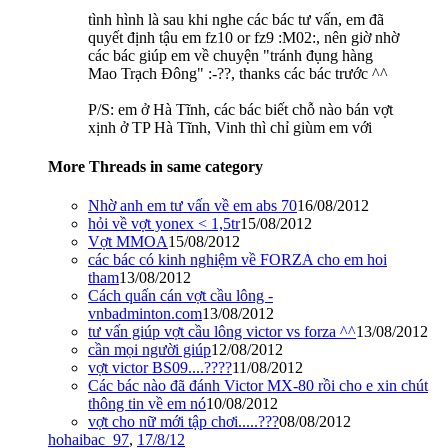
tình hình là sau khi nghe các bác tư vấn, em đã
quyết định tậu em fz10 or fz9 :M02:, nên giờ nhờ
các bác giúp em về chuyện "tránh đụng hàng
Mao Trạch Đông" :-??, thanks các bác trước ^^
P/S: em ở Hà Tĩnh, các bác biết chỗ nào bán vợt
xịnh ở TP Hà Tĩnh, Vinh thì chỉ giùm em với
More Threads in same category
Nhờ anh em tư vấn về em abs 70
16/08/2012
hỏi về vợt yonex < 1,5tr
15/08/2012
Vợt MMOA
15/08/2012
các bác có kinh nghiệm về FORZA cho em hoi
tham
13/08/2012
Cách quấn cán vợt cầu lông -
vnbadminton.com
13/08/2012
tư vấn giúp vợt cầu lông victor vs forza ^^
13/08/2012
cần mọi người giúp
12/08/2012
vợt victor BS09....????
11/08/2012
Các bác nào đã đánh Victor MX-80 rồi cho e xin chút
thông tin về em nó
10/08/2012
vợt cho nữ mới tập chơi.....???
08/08/2012
hohaibac_97
,
17/8/12