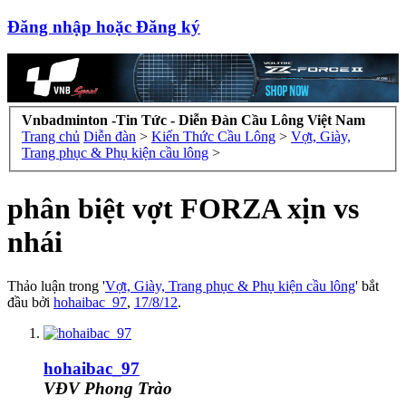
Đăng nhập hoặc Đăng ký
Vnbadminton -Tin Tức - Diễn Đàn Cầu Lông Việt Nam
Trang chủ
Diễn đàn
>
Kiến Thức Cầu Lông
>
Vợt, Giày,
Trang phục & Phụ kiện cầu lông
>
phân biệt vợt FORZA xịn vs
nhái
Thảo luận trong '
Vợt, Giày, Trang phục & Phụ kiện cầu lông
' bắt
đầu bởi
hohaibac_97
,
17/8/12
.
hohaibac_97
VĐV Phong Trào