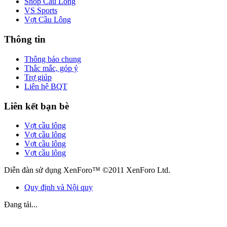
Shop Cầu Lông
VS Sports
Vợt Cầu Lông
Thông tin
Thông báo chung
Thắc mắc, góp ý
Trợ giúp
Liên hệ BQT
Liên kết bạn bè
Vợt cầu lông
Vợt cầu lông
Vợt cầu lông
Vợt cầu lông
Diễn đàn sử dụng XenForo™ ©2011 XenForo Ltd.
Quy định và Nội quy
Đang tải...