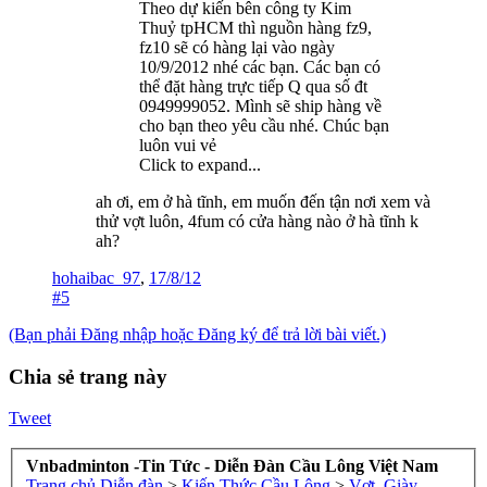
Theo dự kiến bên công ty Kim
Thuỷ tpHCM thì nguồn hàng fz9,
fz10 sẽ có hàng lại vào ngày
10/9/2012 nhé các bạn. Các bạn có
thể đặt hàng trực tiếp Q qua số đt
0949999052. Mình sẽ ship hàng về
cho bạn theo yêu cầu nhé. Chúc bạn
luôn vui vẻ
Click to expand...
ah ơi, em ở hà tĩnh, em muốn đến tận nơi xem và
thử vợt luôn, 4fum có cửa hàng nào ở hà tĩnh k
ah?
hohaibac_97
,
17/8/12
#5
(Bạn phải Đăng nhập hoặc Đăng ký để trả lời bài viết.)
Chia sẻ trang này
Tweet
Vnbadminton -Tin Tức - Diễn Đàn Cầu Lông Việt Nam
Trang chủ
Diễn đàn
>
Kiến Thức Cầu Lông
>
Vợt, Giày,