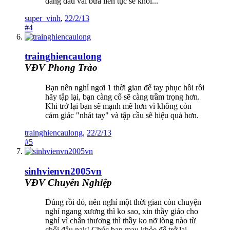
đang đau vài bữa liên tục sẽ khỏi...
super_vinh
,
22/2/13
#4
trainghiencaulong
VĐV Phong Trào
Bạn nên nghỉ ngơi 1 thời gian để tay phục hồi rồi
hãy tập lại, bạn càng cố sẽ càng trầm trọng hơn.
Khi trở lại bạn sẽ mạnh mẽ hơn vì không còn
cảm giác "nhát tay" và tập cầu sẽ hiệu quả hơn.
trainghiencaulong
,
22/2/13
#5
sinhvienvn2005vn
VĐV Chuyên Nghiệp
Đúng rồi đó, nên nghỉ một thời gian còn chuyện
nghỉ ngang xương thì ko sao, xin thầy giáo cho
nghỉ vì chấn thương thì thầy ko nỡ lòng nào từ
chối đâu nak! Chúc bạn mau khỏe để trở lại