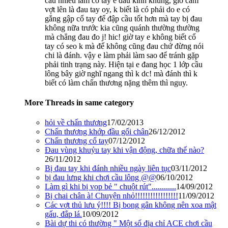
cầu nhiều làm cổ tay e đau kinh khủng, giờ cầm
vợt lên là đau tay oy, k biết là có phải do e có
gắng gập cổ tay để đập cầu tốt hơn mà tay bị đau
không nữa trước kia cũng quánh thường thường
mà chẳng đau đo j! hic! giờ tay e không biết cổ
tay có seo k mà để không cũng đau chứ đừng nói
chi là đánh. vậy e làm phải làm sao để tránh gặp
phải tinh trạng này. Hiện tại e đang học 1 lớp cầu
lông bây giờ nghĩ ngang thì k dc! mà đánh thì k
biết có làm chấn thương nặng thêm thì nguy.
More Threads in same category
hỏi về chấn thương
17/02/2013
Chấn thương khớp đầu gối chân
26/12/2012
Chấn thương cổ tay
07/12/2012
Đau vùng khuỷu tay khi vận động, chữa thế nào?
26/11/2012
Bị đau tay khi đánh nhiều ngày liên tục
03/11/2012
bị đau lưng khi chơi cầu lông @@
06/10/2012
Làm gì khi bị vọp bẻ " chuột rút"............
14/09/2012
Bị chai chân à! Chuyện nhỏ!!!!!!!!!!!!!!!!!
11/09/2012
Các vợt thủ lưu ý!!!! Bị bong gân không nên xoa mật
gấu, đắp lá.
10/09/2012
Bài dự thi có thường " Một số địa chỉ ACE chơi cầu