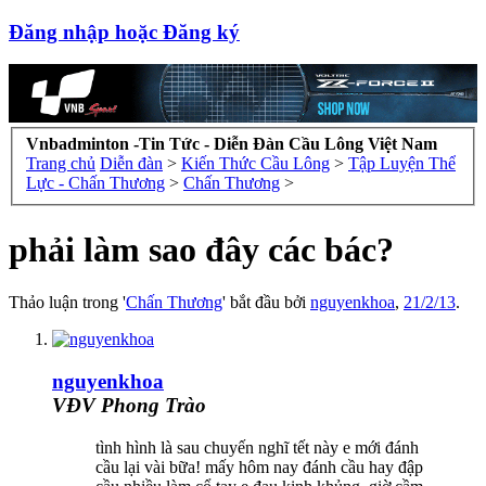
Đăng nhập hoặc Đăng ký
Vnbadminton -Tin Tức - Diễn Đàn Cầu Lông Việt Nam
Trang chủ
Diễn đàn
>
Kiến Thức Cầu Lông
>
Tập Luyện Thể
Lực - Chấn Thương
>
Chấn Thương
>
phải làm sao đây các bác?
Thảo luận trong '
Chấn Thương
' bắt đầu bởi
nguyenkhoa
,
21/2/13
.
nguyenkhoa
VĐV Phong Trào
tình hình là sau chuyến nghĩ tết này e mới đánh
cầu lại vài bữa! mấy hôm nay đánh cầu hay đập