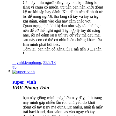
Cái này nhìu người cũng hay bị , bạn đừng lo
lắng vì chưa có muộn, trc tiên bạn nên khởi động
kỹ trc khi tập hay đánh. Khi đánh nên đánh từ từ
trc để nóng người, thả lỏng cổ tay và tay ra trg
khi đánh, đánh vào cầu hãy cầm chắc vợt.
Quan trọng nhất khi bị đau như vậy tốt nhất bạn
nên để cở thể nghỉ ngơi 1 tg hợp lý tùy độ nặng
nhẹ, rồi hả đánh lại k thì tay cứ vậy mà đau mãi ,
sau này còn có thể có nhìu biến chứng khác nữa
làm mình phải hối tiếc.
Tóm lại, bạn nên cố gắng lùi 1 mà tiến 3 ...Thân
!
huynhkiemphong
,
22/2/13
#3
super_vinh
VĐV Phong Trào
bạn này giống mình mấy bữa nay đấy, tình trạng
này mình gặp nhiều lần rồi, chủ yếu do khởi
động cổ tay k kỹ mà dùng lực nhiều, nhất là mấy
trái backhand, dán salonpas vào ngay cổ tay