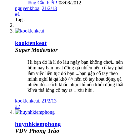
lông Cần biết!!!
08/08/2012
nguyenkhoa
,
21/2/13
#1
Tags:
kookienkeat
Super Moderator
Hi bạn đó là lí do lâu ngày bạn không chơi...nên
hôm nay bạn hoạt động qá nhiều nên cổ tay phải
làm việc liên tục đó bạn....bạn gập cổ tay theo
mình nghỉ là qá khó ^^ nên cổ tay hoạt động qá
nhiều đó...cách khắc phục thì nên khỏi động thật
kĩ và thả lỏng cổ tay ra 1 xíu hihi.
kookienkeat
,
21/2/13
#2
huynhkiemphong
VĐV Phong Trào