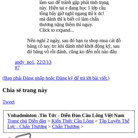
làm sao để tránh gặp phải tinh trạng
này. Hiện tại e đang học 1 lớp cầu
lông bây giờ nghĩ ngang thì k dc!
mà đánh thì k biết có làm chấn
thương nặng thêm thì nguy.
Click to expand...
Nên nghỉ 2 ngày, sau đó bạn ra shop mua cái đồ
băng cổ tay, trc khi đánh nhớ khởi động kỹ, sau
đó băng vô rồi đánh, cũng ko đến nỗi nào đâu
andy_no1
,
22/2/13
#7
(Bạn phải Đăng nhập hoặc Đăng ký để trả lời bài viết.)
Chia sẻ trang này
Tweet
Vnbadminton -Tin Tức - Diễn Đàn Cầu Lông Việt Nam
Trang chủ
Diễn đàn
>
Kiến Thức Cầu Lông
>
Tập Luyện Thể
Lực - Chấn Thương
>
Chấn Thương
>