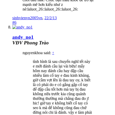
mạnh mẽ hơn kiểu như z
nè:laluot_26::laluot_26::laluot_26:
sinhvienvn2005vn
,
22/2/13
#6
andy_no1
VĐV Phong Trào
nguyenkhoa said:
↑
tình hình là sau chuyến nghĩ tết này
e mới đánh cầu lại vài bữa! mấy
hôm nay đánh cầu hay đập cầu
nhiều làm cổ tay e đau kinh khủng,
giờ cầm vợt lên là đau tay oy, k biết
là có phải do e có gắng gập cổ tay
để đập cầu tốt hơn mà tay bị đau
không nữa trước kia cũng quánh
thường thường mà chẳng đau đo j!
hic! giờ tay e không biết cổ tay có
seo k mà để không cũng đau chứ
đừng nói chi là đánh. vậy e làm phải