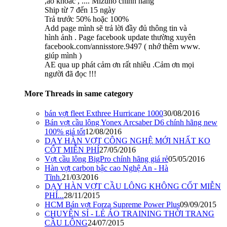
,áo khoác , .... Mizuno chính hãng
Ship từ 7 đến 15 ngày
Trả trước 50% hoặc 100%
Add page mình sẽ trả lời đầy đủ thông tin và
hình ảnh . Page facebook update thường xuyên
facebook.com/annisstore.9497 ( nhớ thêm www.
giúp mình )
AE qua up phát cảm ơn rất nhiêu .Cảm ơn mọi
người đã đọc !!!
More Threads in same category
bán vợt fleet Exthree Hurricane 1000
30/08/2016
Bán vợt cầu lông Yonex Arcsaber D6 chính hãng new
100% giá tốt
12/08/2016
DẠY HÀN VỢT CÔNG NGHỆ MỚI NHẤT KO
CỐT MIỄN PHÍ
27/05/2016
Vợt cầu lông BigPro chính hãng giá rẻ
05/05/2016
Hàn vợt carbon bậc cao Nghệ An - Hà
Tĩnh.
21/03/2016
DẠY HÀN VỢT CẦU LÔNG KHÔNG CỐT MIỄN
PHÍ...
28/11/2015
HCM Bán vợt Forza Supreme Power Plus
09/09/2015
CHUYÊN SỈ - LẺ ÁO TRAINING THỜI TRANG
CẦU LÔNG
24/07/2015