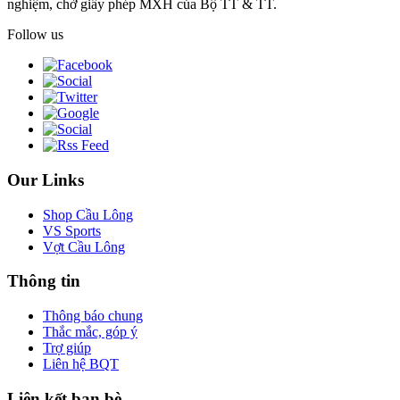
nghiệm, chờ giấy phép MXH của Bộ TT & TT.
Follow us
Our Links
Shop Cầu Lông
VS Sports
Vợt Cầu Lông
Thông tin
Thông báo chung
Thắc mắc, góp ý
Trợ giúp
Liên hệ BQT
Liên kết bạn bè