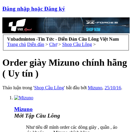
Đăng nhập hoặc Đăng ký
Vnbadminton -Tin Tức - Diễn Đàn Cầu Lông Việt Nam
Trang chủ
Diễn đàn
>
Chợ
>
Shop Cầu Lông
>
Order giày Mizuno chính hãng
( Uy tín )
Thảo luận trong '
Shop Cầu Lông
' bắt đầu bởi
Mizuno
,
25/10/16
.
Mizuno
Mới Tập Cầu Lông
Như tiêu đề mình order các dòng giày , quần , áo