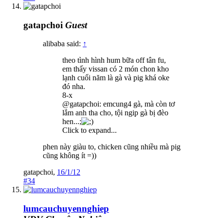
gatapchoi
Guest
alibaba said:
↑
theo tình hình hum bữa off tân fu,
em thấy vissan có 2 món chon kho
lạnh cuối năm là gà và pig khá oke
đó nha.
8-x
@gatapchoi: emcung4 gà, mà còn tơ
lắm anh tha cho, tội ngip gà bị đèo
hen...;
Click to expand...
phen này giàu to, chicken cũng nhiều mà pig
cũng không ít =))
gatapchoi
,
16/1/12
#34
lumcauchuyennghiep