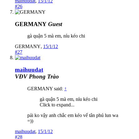
maihuudat
,
15/1/12
#26
GERMANY
Guest
gà quận 5 mà em, níu kéo chi
GERMANY
,
15/1/12
#27
maihuudat
VĐV Phong Trào
GERMANY said:
↑
gà quận 5 mà em, níu kéo chi
Click to expand...
pải ko vậy anh chắc em kéo vế tân phú lun wa
=))
maihuudat
,
15/1/12
#28