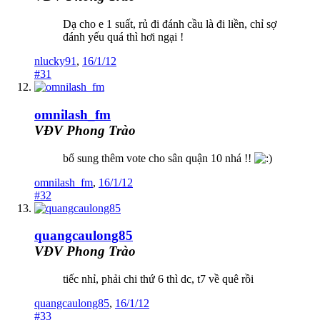
Dạ cho e 1 suất, rủ đi đánh cầu là đi liền, chỉ sợ
đánh yếu quá thì hơi ngại !
nlucky91
,
16/1/12
#31
omnilash_fm
VĐV Phong Trào
bổ sung thêm vote cho sân quận 10 nhá !!
omnilash_fm
,
16/1/12
#32
quangcaulong85
VĐV Phong Trào
tiếc nhỉ, phải chi thứ 6 thì dc, t7 về quê rồi
quangcaulong85
,
16/1/12
#33