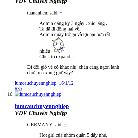
VĐV Chuyên Nghiệp
tuananhcm said:
↑
Admin đăng ký 3 ngày , xúc láng .
Ta đã đi đồng nai về.
Admin quay trở lại và lợi hại hơn rất
nhiều
Click to expand...
Đi đổi gió về có khác nhỉ, chân cẳng ngon lành
chưa mà xung giữ vậy?
lumcauchuyennghiep
,
16/1/12
#35
lumcauchuyennghiep
VĐV Chuyên Nghiệp
GERMANY said:
↑
Hot girl của nhóm quận 5 đây nhé,