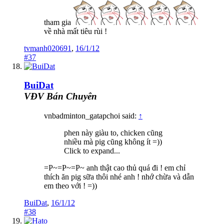
tham gia
về nhà mất tiêu rùi !
tvmanh020691
,
16/1/12
#37
BuiDat
VĐV Bán Chuyên
vnbadminton_gatapchoi said:
↑
phen này giàu to, chicken cũng
nhiều mà pig cũng không ít =))
Click to expand...
=P~=P~=P~ anh thật cao thủ quá đi ! em chỉ
thích ăn pig sữa thôi nhé anh ! nhớ chừa và dẫn
em theo với ! =))
BuiDat
,
16/1/12
#38