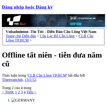
Đăng nhập hoặc Đăng ký
Vnbadminton -Tin Tức - Diễn Đàn Cầu Lông Việt Nam
Trang chủ
Diễn đàn
>
Câu Lạc Bộ Cầu Lông
>
CLB Cầu
Lông TP.HCM
>
Offline tất niên - tiễn đưa năm
cũ
Thảo luận trong '
CLB Cầu Lông TP.HCM
' bắt đầu bởi
Thienvanclub
,
13/1/12
.
Trang 2 của 4 trang
< Trước
1
2
3
4
Tiếp >