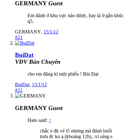
GERMANY
Guest
Em đánh ở khu vực nào được, hay là ở gần khúc
q5.
GERMANY
,
15/1/12
#21
BuiDat
VĐV Bán Chuyên
cho em đăng kí một phiếu ! Bùi Đạt
BuiDat
,
15/1/12
#22
GERMANY
Guest
Hato said:
↑
chắc e đk vé t5 nhưng mà đánh buổi
trưa đc ko ạ (khoảng 12h)...vì sáng e