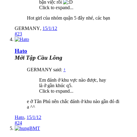
bận việc rồi
Click to expand...
Hot girl của nhóm quận 5 đây nhé, các bạn
GERMANY
,
15/1/12
#23
Hato
Mới Tập Cầu Lông
GERMANY said:
↑
Em đánh ở khu vực nào được, hay
là ở gần khúc q5.
Click to expand...
e ở Tân Phú nên chắc đánh ở khu nào gần đó đi
a ^^
Hato
,
15/1/12
#24