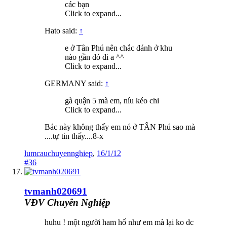
các bạn
Click to expand...
Hato said:
↑
e ở Tân Phú nên chắc đánh ở khu
nào gần đó đi a ^^
Click to expand...
GERMANY said:
↑
gà quận 5 mà em, níu kéo chi
Click to expand...
Bác này không thấy em nó ở TÂN Phú sao mà
....tự tin thấy....8-x
lumcauchuyennghiep
,
16/1/12
#36
tvmanh020691
VĐV Chuyên Nghiệp
huhu ! một người ham hố như em mà lại ko dc