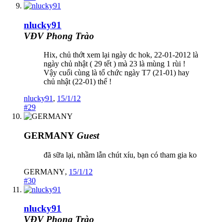
nlucky91
VĐV Phong Trào
Hix, chủ thớt xem lại ngày dc hok, 22-01-2012 là
ngày chủ nhật ( 29 tết ) mà 23 là mùng 1 rùi !
Vậy cuối cùng là tổ chức ngày T7 (21-01) hay
chủ nhật (22-01) thế !
nlucky91
,
15/1/12
#29
GERMANY
Guest
đã sữa lại, nhầm lẫn chút xíu, bạn có tham gia ko
GERMANY
,
15/1/12
#30
nlucky91
VĐV Phong Trào