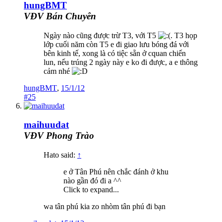
hungBMT
VĐV Bán Chuyên
Ngày nào cũng được trừ T3, với T5
. T3 họp
lớp cuối năm còn T5 e đi giao lưu bóng đá với
bên kinh tế, xong là có tiệc sẵn ở cquan chiến
lun, nếu trúng 2 ngày này e ko đi được, a e thông
cảm nhé
hungBMT
,
15/1/12
#25
maihuudat
VĐV Phong Trào
Hato said:
↑
e ở Tân Phú nên chắc đánh ở khu
nào gần đó đi a ^^
Click to expand...
wa tân phú kia zo nhòm tân phú đi bạn