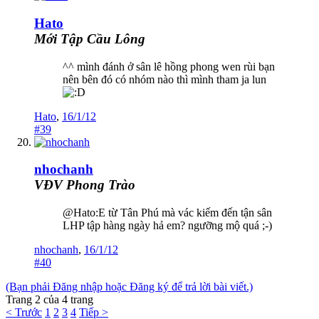
Hato
Mới Tập Cầu Lông
^^ mình đánh ở sân lê hồng phong wen rùi bạn
nên bên đó có nhóm nào thì mình tham ja lun
Hato
,
16/1/12
#39
nhochanh
VĐV Phong Trào
@Hato:E từ Tân Phú mà vác kiếm đến tận sân
LHP tập hàng ngày hả em? ngưỡng mộ quá ;-)
nhochanh
,
16/1/12
#40
(Bạn phải Đăng nhập hoặc Đăng ký để trả lời bài viết.)
Trang 2 của 4 trang
< Trước
1
2
3
4
Tiếp >