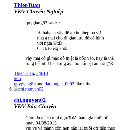
ThienTuan
VĐV Chuyên Nghiệp
quygiang83 said:
↑
Hahahaha vậy để a xin phép bà vợ
nhà a mai cho đi giao lưu để có hình
với ngta
Click to expand...
vậy mai có gì mặc đồ thiệt là bốc vào, hay là thả
rông hết như bà Tưng ấy cho nổi bật anh ơi (*&
ThienTuan
,
3/8/13
#65
quygiang83
and
darkangel_0902
like this.
chi.nguyen02
VĐV Bán Chuyên
Cám ơn tất cả mọi người đã tham gia buổi off
ngày 04/08/2013
vui vẻ và thành côn hẹn gặp lại buổi off tiếp theo