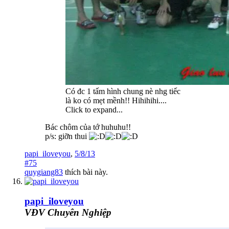
Có đc 1 tấm hình chung nè nhg tiếc
là ko có mẹt mềnh!! Hihihihi....
Click to expand...
Bác chôm của tớ huhuhu!!
p/s: giỡn thui
papi_iloveyou
,
5/8/13
#75
quygiang83
thích bài này.
papi_iloveyou
VĐV Chuyên Nghiệp