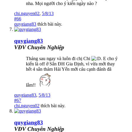
nha. Mọi người cho ý kiến ngày nào ?
chi.nguyen02
,
5/8/13
#66
quygiang83
thích bài này.
quygiang83
VĐV Chuyên Nghiệp
Tháng sau ngay và luôn đi chị Chi
. E cho ý
kiến là off ở Sân ĐH Gia Định, vì vừa mới thay
hết 4 sân thảm Hải Yến mới cáu cạnh đánh đã
lắm!!
quygiang83
,
5/8/13
#67
chi.nguyen02
thích bài này.
quygiang83
VĐV Chuyên Nghiệp