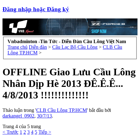
Đăng nhập hoặc Đăng ký
Vnbadminton -Tin Tức - Diễn Đàn Cầu Lông Việt Nam
Trang chủ
Diễn đàn
>
Câu Lạc Bộ Cầu Lông
>
CLB Cầu
Lông TP.HCM
>
OFFLINE Giao Lưu Cầu Lông
Nhân Dịp Hè 2013 ĐÊ.Ê.Ê...
4/8/2013 !!!!!!!!!!!!!!
Thảo luận trong '
CLB Cầu Lông TP.HCM
' bắt đầu bởi
darkangel_0902
,
30/7/13
.
Trang 4 của 5 trang
< Trước
1
2
3
4
5
Tiếp >