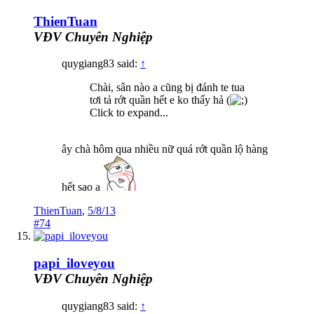
ThienTuan
VĐV Chuyên Nghiệp
quygiang83 said:
↑
Chài, sân nào a cũng bị đánh te tua
tơi tả rớt quần hết e ko thấy hả (
Click to expand...
ây chà hôm qua nhiều nữ quá rớt quần lộ hàng
hết sao a
ThienTuan
,
5/8/13
#74
papi_iloveyou
VĐV Chuyên Nghiệp
quygiang83 said:
↑