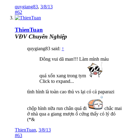
quygiang83
,
3/8/13
#62
ThienTuan
VĐV Chuyên Nghiệp
quygiang83 said:
↑
Đông vui dã man!!! Làm mình máu
quá xốn xang trong tym
Click to expand...
tình hình là toàn cao thủ vs lại có cả paparazi
chộp hình nữa run chân quá đi
chắc mai
ở nhà qua a giang mượn ổ cứng thấy có lý đó
(*&
ThienTuan
,
3/8/13
#63