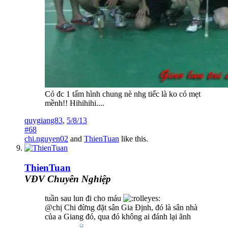
Có đc 1 tấm hình chung nè nhg tiếc là ko có mẹt
mềnh!! Hihihihi....
quygiang83
,
5/8/13
#68
chi.nguyen02
and
ThienTuan
like this.
ThienTuan
VĐV Chuyên Nghiệp
tuần sau lun đi cho máu
@chị Chi đừng đặt sân Gia Định, đó là sân nhà
của a Giang đó, qua đó không ai đánh lại ãnh