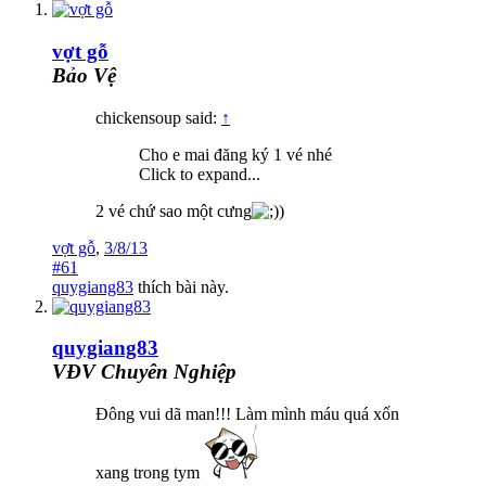
vợt gỗ
Bảo Vệ
chickensoup said:
↑
Cho e mai đăng ký 1 vé nhé
Click to expand...
2 vé chứ sao một cưng
)
vợt gỗ
,
3/8/13
#61
quygiang83
thích bài này.
quygiang83
VĐV Chuyên Nghiệp
Đông vui dã man!!! Làm mình máu quá xốn
xang trong tym