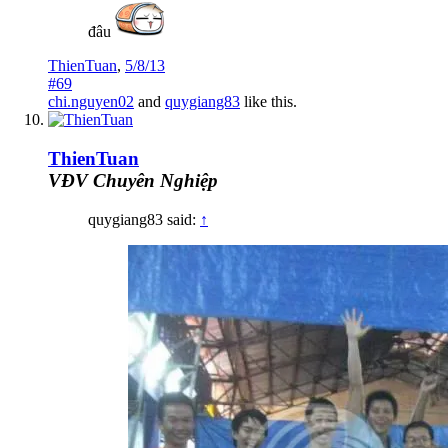
đâu
ThienTuan
,
5/8/13
#69
chi.nguyen02
and
quygiang83
like this.
ThienTuan
VĐV Chuyên Nghiệp
quygiang83 said:
↑