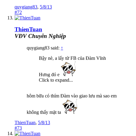
quygiang83
,
5/8/13
#72
ThienTuan
VĐV Chuyên Nghiệp
quygiang83 said:
↑
Bậy nè, a lấy từ FB của Đàm Vĩnh
Hưng đó e
Click to expand...
hôm bữa có thím Đàm vào giao lưu mà sao em
không thấy mặt ta
ThienTuan
,
5/8/13
#73