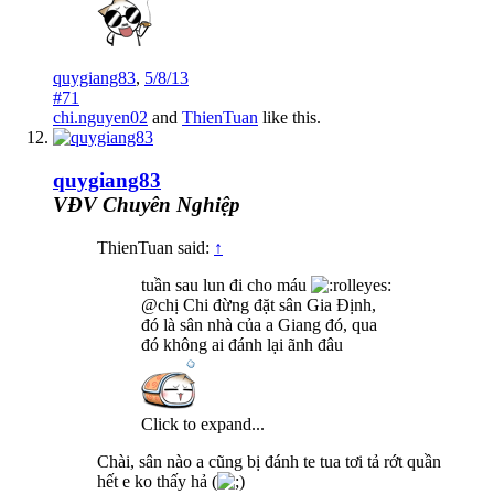
quygiang83
,
5/8/13
#71
chi.nguyen02
and
ThienTuan
like this.
quygiang83
VĐV Chuyên Nghiệp
ThienTuan said:
↑
tuần sau lun đi cho máu
@chị Chi đừng đặt sân Gia Định,
đó là sân nhà của a Giang đó, qua
đó không ai đánh lại ãnh đâu
Click to expand...
Chài, sân nào a cũng bị đánh te tua tơi tả rớt quần
hết e ko thấy hả (