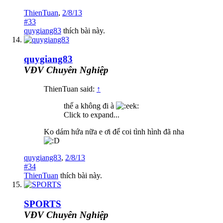
ThienTuan
,
2/8/13
#33
quygiang83
thích bài này.
quygiang83
VĐV Chuyên Nghiệp
ThienTuan said:
↑
thế a không đi à
Click to expand...
Ko dám hứa nữa e ơi để coi tình hình đã nha
quygiang83
,
2/8/13
#34
ThienTuan
thích bài này.
SPORTS
VĐV Chuyên Nghiệp