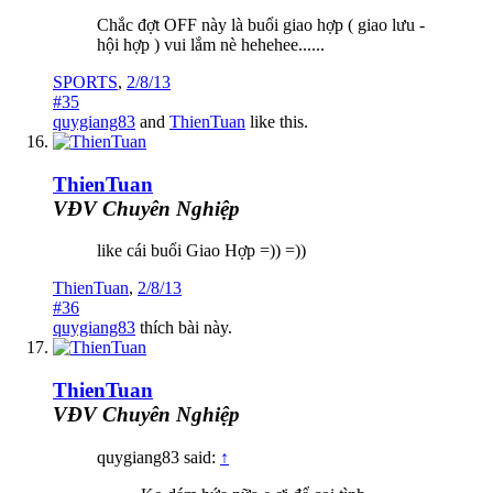
Chắc đợt OFF này là buổi giao hợp ( giao lưu -
hội hợp ) vui lắm nè hehehee......
SPORTS
,
2/8/13
#35
quygiang83
and
ThienTuan
like this.
ThienTuan
VĐV Chuyên Nghiệp
like cái buổi Giao Hợp =)) =))
ThienTuan
,
2/8/13
#36
quygiang83
thích bài này.
ThienTuan
VĐV Chuyên Nghiệp
quygiang83 said:
↑