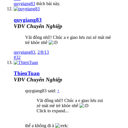
quygiang83
thích bài này.
quygiang83
VĐV Chuyên Nghiệp
Vãi đông nhỉ!! Chúc a e giao lưu zui zẻ mát mẻ
trẻ khỏe nhê
quygiang83
,
2/8/13
#32
ThienTuan
VĐV Chuyên Nghiệp
quygiang83 said:
↑
Vãi đông nhỉ!! Chúc a e giao lưu zui
zẻ mát mẻ trẻ khỏe nhê
Click to expand...
thế a không đi à