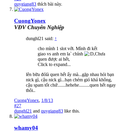
quygiang83
thích bài này.
CuongYonex
VĐV Chuyên Nghiệp
dunghl21 said:
↑
cho mình 1 slot với. Mình đi kết
giao vs anh em la` chính
,Chưa
quen được ai hết,
Click to expand...
lên bữa đólà quen hết ấy mà...gặp nhau hỏi bạn
nick gì, cậu nick gì...bạn chém gió khá không,
cậu spam tốt chứ.......hehehe.........quen hết ngay
thôi..
CuongYonex
,
1/8/13
#27
dunghl21
and
quygiang83
like this.
whamy04