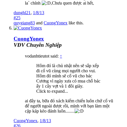
la` chính
,Chưa quen được ai hết,
dunghl21
,
1/8/13
#25
quygiang83
and
CuongYonex
like this.
CuongYonex
VĐV Chuyên Nghiệp
vodanhtieutot said:
↑
Hôm đó là chủ nhật nên sẽ sắp xếp
đi cổ vũ cùng mọi người cho vui.
Hôm đó mình sẽ cổ vũ cho bác
Cương vì ngày xưa có mua chỗ bác
ấy 1 cây vợt và 1 đôi giày.
Click to expand...
ai đây ta, bữa đó xách kiếm chiến luôn chứ cổ vũ
để người ngoài được rồi, mình với bạn làm một
cặp káp kèo đánh luôn........
CuongYonex
,
1/8/13
#26