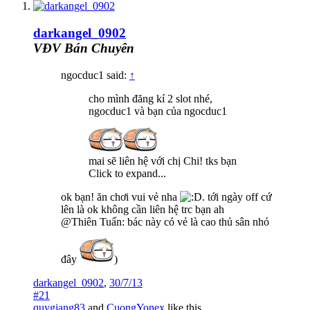
darkangel_0902
VĐV Bán Chuyên
ngocduc1 said:
↑
cho mình đăng kí 2 slot nhé,
ngocduc1 và bạn của ngocduc1
mai sẽ liên hệ với chị Chi! tks bạn
Click to expand...
ok bạn! ăn chơi vui vẻ nha
. tới ngày off cứ
lên là ok không cần liên hệ trc bạn ah
@Thiên Tuấn: bác này có vẻ là cao thủ sân nhỏ
đây
)
darkangel_0902
,
30/7/13
#21
quygiang83
and
CuongYonex
like this.