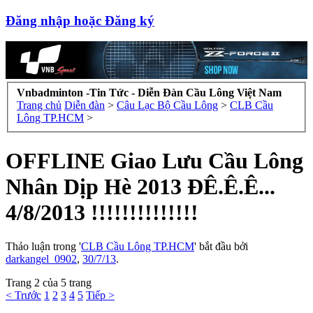
Đăng nhập hoặc Đăng ký
Vnbadminton -Tin Tức - Diễn Đàn Cầu Lông Việt Nam
Trang chủ
Diễn đàn
>
Câu Lạc Bộ Cầu Lông
>
CLB Cầu
Lông TP.HCM
>
OFFLINE Giao Lưu Cầu Lông
Nhân Dịp Hè 2013 ĐÊ.Ê.Ê...
4/8/2013 !!!!!!!!!!!!!!
Thảo luận trong '
CLB Cầu Lông TP.HCM
' bắt đầu bởi
darkangel_0902
,
30/7/13
.
Trang 2 của 5 trang
< Trước
1
2
3
4
5
Tiếp >