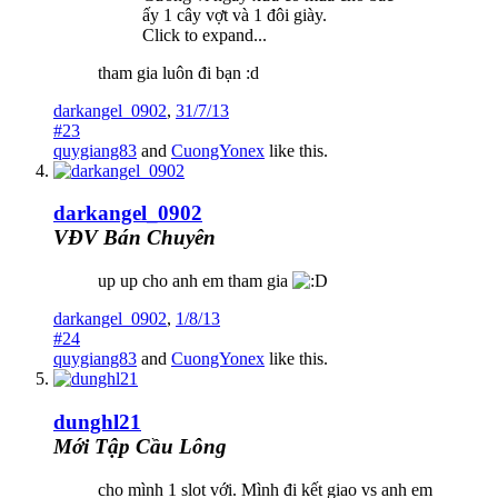
ấy 1 cây vợt và 1 đôi giày.
Click to expand...
tham gia luôn đi bạn :d
darkangel_0902
,
31/7/13
#23
quygiang83
and
CuongYonex
like this.
darkangel_0902
VĐV Bán Chuyên
up up cho anh em tham gia
darkangel_0902
,
1/8/13
#24
quygiang83
and
CuongYonex
like this.
dunghl21
Mới Tập Cầu Lông
cho mình 1 slot với. Mình đi kết giao vs anh em