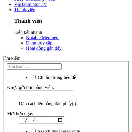
VnBadmintonTV
Thành viên
Thành viên
Liên kết nhanh
Notable Members
Đang truy cập
Hoạt động gần đây
Tìm kiếm
Chỉ tìm trong tiêu đề
Được gửi bởi thành viên:
Dãn cách tên bằng dấu phẩy(,).
Mới hơn ngày:
Search this thread only