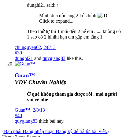
dunghl21 said:
↑
Mình đua đòi tang 2 la` chính
Click to expand...
Theo thứ tự thì 1 mới đến 2 hé em ...... không có
1 sao có 2 hihihi hẹn em gặp em tăng 1
chi.nguyen02
,
2/8/13
#39
dunghl21
and
quygiang83
like this.
Guan™
VĐV Chuyên Nghiệp
Ở quê không tham gia được rồi , mọi người
vui vẻ nhé
Guan™
,
2/8/13
#40
quygiang83
thích bài này.
(Bạn phải Đăng nhập hoặc Đăng ký để trả lời bài viết.)
Trang 2 của 5 trang