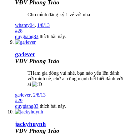
VĐV Phong Trào
Cho mình đăng ký 1 vé với nha
whamy04
,
1/8/13
#28
quygiang83
thích bài này.
ga4ever
VĐV Phong Trào
THam gia đông vui nhé, bạn nào yếu lên đánh
với mình nè, chứ ai cũng mạnh hết biết đánh với
ai
ga4ever
,
2/8/13
#29
quygiang83
thích bài này.
jackyhuynh
VĐV Phong Trào