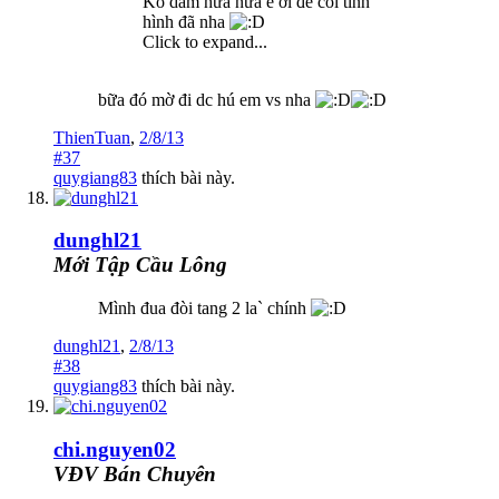
Ko dám hứa nữa e ơi để coi tình
hình đã nha
Click to expand...
bữa đó mờ đi dc hú em vs nha
ThienTuan
,
2/8/13
#37
quygiang83
thích bài này.
dunghl21
Mới Tập Cầu Lông
Mình đua đòi tang 2 la` chính
dunghl21
,
2/8/13
#38
quygiang83
thích bài này.
chi.nguyen02
VĐV Bán Chuyên