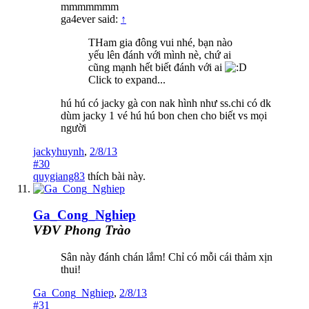
mmmmmmm
ga4ever said:
↑
THam gia đông vui nhé, bạn nào
yếu lên đánh với mình nè, chứ ai
cũng mạnh hết biết đánh với ai
Click to expand...
h
ú hú có jacky gà con nak hình như ss.chi có dk
dùm jacky 1 vé hú hú bon chen cho biết vs
mọi
người
jackyhuynh
,
2/8/13
#30
quygiang83
thích bài này.
Ga_Cong_Nghiep
VĐV Phong Trào
Sân này đánh chán lắm! Chỉ có mỗi cái thảm xịn
thui!
Ga_Cong_Nghiep
,
2/8/13
#31