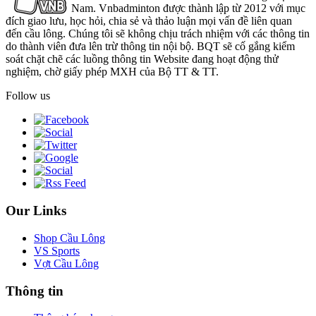
Nam. Vnbadminton được thành lập từ 2012 với mục
đích giao lưu, học hỏi, chia sẻ và thảo luận mọi vấn đề liên quan
đến cầu lông. Chúng tôi sẽ không chịu trách nhiệm với các thông tin
do thành viên đưa lên trừ thông tin nội bộ. BQT sẽ cố gắng kiểm
soát chặt chẽ các luồng thông tin Website đang hoạt động thử
nghiệm, chờ giấy phép MXH của Bộ TT & TT.
Follow us
Our Links
Shop Cầu Lông
VS Sports
Vợt Cầu Lông
Thông tin