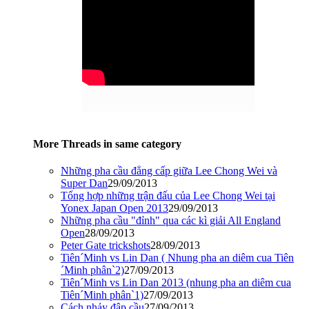
More Threads in same category
Những pha cầu đẳng cấp giữa Lee Chong Wei và
Super Dan
29/09/2013
Tổng hợp những trận đấu của Lee Chong Wei tại
Yonex Japan Open 2013
29/09/2013
Những pha cầu "đỉnh" qua các kì giải All England
Open
28/09/2013
Peter Gate trickshots
28/09/2013
Tiên´Minh vs Lin Dan ( Nhung pha an diêm cua Tiên
´Minh phân`2)
27/09/2013
Tiên´Minh vs Lin Dan 2013 (nhung pha an diêm cua
Tiên´Minh phân`1)
27/09/2013
Cách nhảy đập cầu
27/09/2013