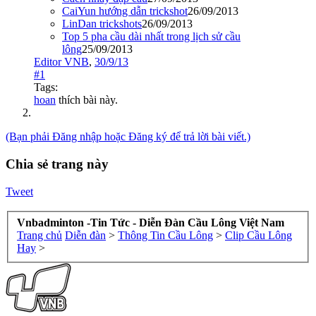
CaiYun hướng dẫn trickshot
26/09/2013
LinDan trickshots
26/09/2013
Top 5 pha cầu dài nhất trong lịch sử cầu
lông
25/09/2013
Editor VNB
,
30/9/13
#1
Tags:
hoan
thích bài này.
(Bạn phải Đăng nhập hoặc Đăng ký để trả lời bài viết.)
Chia sẻ trang này
Tweet
Vnbadminton -Tin Tức - Diễn Đàn Cầu Lông Việt Nam
Trang chủ
Diễn đàn
>
Thông Tin Cầu Lông
>
Clip Cầu Lông
Hay
>