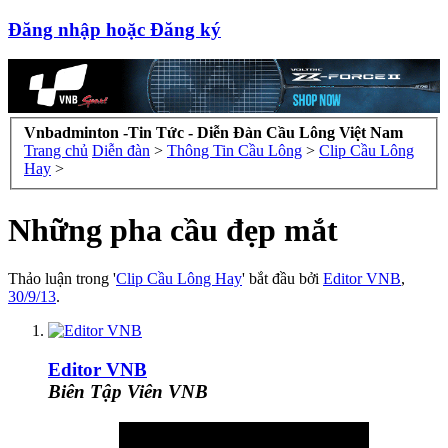
Đăng nhập hoặc Đăng ký
Vnbadminton -Tin Tức - Diễn Đàn Cầu Lông Việt Nam
Trang chủ
Diễn đàn
>
Thông Tin Cầu Lông
>
Clip Cầu Lông
Hay
>
Những pha cầu đẹp mắt
Thảo luận trong '
Clip Cầu Lông Hay
' bắt đầu bởi
Editor VNB
,
30/9/13
.
Editor VNB
Biên Tập Viên VNB