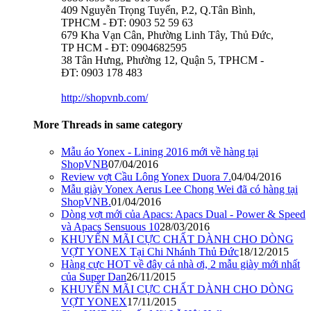
409 Nguyễn Trọng Tuyển, P.2, Q.Tân Bình,
TPHCM - ĐT: 0903 52 59 63
679 Kha Vạn Cân, Phường Linh Tây, Thủ Đức,
TP HCM - ĐT: 0904682595
38 Tân Hưng, Phường 12, Quận 5, TPHCM -
ĐT: 0903 178 483
http://shopvnb.com/
More Threads in same category
Mẫu áo Yonex - Lining 2016 mới về hàng tại
ShopVNB
07/04/2016
Review vợt Cầu Lông Yonex Duora 7.
04/04/2016
Mẫu giày Yonex Aerus Lee Chong Wei đã có hàng tại
ShopVNB.
01/04/2016
Dòng vợt mới của Apacs: Apacs Dual - Power & Speed
và Apacs Sensuous 10
28/03/2016
KHUYẾN MÃI CỰC CHẤT DÀNH CHO DÒNG
VỢT YONEX Tại Chi Nhánh Thủ Đức
18/12/2015
Hàng cực HOT về đây cả nhà ơi, 2 mẫu giày mới nhất
của Super Dan
26/11/2015
KHUYẾN MÃI CỰC CHẤT DÀNH CHO DÒNG
VỢT YONEX
17/11/2015