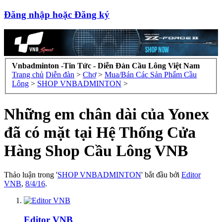
Đăng nhập hoặc Đăng ký
Vnbadminton -Tin Tức - Diễn Đàn Cầu Lông Việt Nam
Trang chủ
Diễn đàn
>
Chợ
>
Mua/Bán Các Sản Phẩm Cầu
Lông
>
SHOP VNBADMINTON
>
Những em chân dài của Yonex
đã có mặt tại Hệ Thống Cửa
Hàng Shop Cầu Lông VNB
Thảo luận trong '
SHOP VNBADMINTON
' bắt đầu bởi
Editor
VNB
,
8/4/16
.
Editor VNB