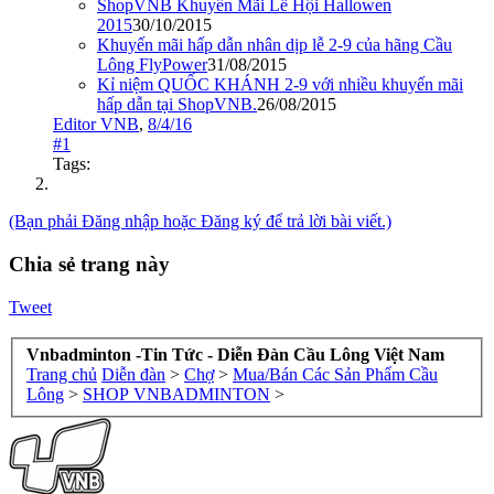
ShopVNB Khuyến Mãi Lễ Hội Hallowen
2015
30/10/2015
Khuyến mãi hấp dẫn nhân dịp lễ 2-9 của hãng Cầu
Lông FlyPower
31/08/2015
Kỉ niệm QUỐC KHÁNH 2-9 với nhiều khuyến mãi
hấp dẫn tại ShopVNB.
26/08/2015
Editor VNB
,
8/4/16
#1
Tags:
(Bạn phải Đăng nhập hoặc Đăng ký để trả lời bài viết.)
Chia sẻ trang này
Tweet
Vnbadminton -Tin Tức - Diễn Đàn Cầu Lông Việt Nam
Trang chủ
Diễn đàn
>
Chợ
>
Mua/Bán Các Sản Phẩm Cầu
Lông
>
SHOP VNBADMINTON
>