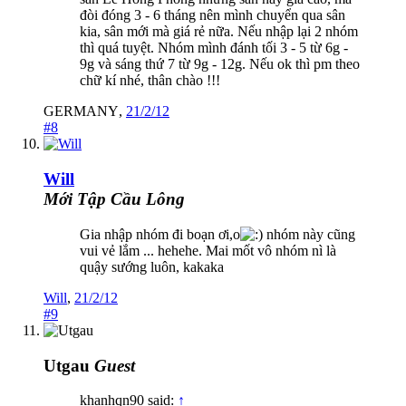
đòi đóng 3 - 6 tháng nên mình chuyển qua sân
kia, sân mới mà giá rẻ nữa. Nếu nhập lại 2 nhóm
thì quá tuyệt. Nhóm mình đánh tối 3 - 5 từ 6g -
9g và sáng thứ 7 từ 9g - 12g. Nếu ok thì pm theo
chữ kí nhé, thân chào !!!
GERMANY
,
21/2/12
#8
Will
Mới Tập Cầu Lông
Gia nhập nhóm đi boạn ơi,o
nhóm này cũng
vui vẻ lắm ... hehehe. Mai mốt vô nhóm nì là
quậy sướng luôn, kakaka
Will
,
21/2/12
#9
Utgau
Guest
khanhqn90 said:
↑