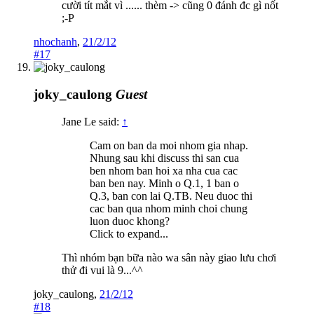
cười tít mắt vì ...... thèm -> cũng 0 đánh đc gì nốt
;-P
nhochanh
,
21/2/12
#17
joky_caulong
Guest
Jane Le said:
↑
Cam on ban da moi nhom gia nhap.
Nhung sau khi discuss thi san cua
ben nhom ban hoi xa nha cua cac
ban ben nay. Minh o Q.1, 1 ban o
Q.3, ban con lai Q.TB. Neu duoc thi
cac ban qua nhom minh choi chung
luon duoc khong?
Click to expand...
Thì nhóm bạn bữa nào wa sân này giao lưu chơi
thử đi vui là 9...^^
joky_caulong
,
21/2/12
#18