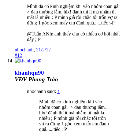
Mình đã có kinh nghiệm khi vào nhóm coan gái -
> đau thương lắm, hix! đánh thì ít mà nhắm tít
mắt là nhiều ;-P mình già rồi chắc tối trốn vợ ra
đứng 1 góc xem mấy em đánh quá......tiếc ;-P
@Tuấn ANh: anh thấy chú có nhiều cơ hội nhất
đấy ;-P
nhochanh
,
21/2/12
#12
khanhqn90
VĐV Phong Trào
nhochanh said:
↑
Mình đã có kinh nghiệm khi vào
nhóm coan gái -> đau thương lắm,
hix! đánh thì ít mà nhắm tít mắt là
nhiều ;-P mình già rồi chắc tối trốn
vợ ra đứng 1 góc xem mấy em đánh
quá......tiếc ;-P