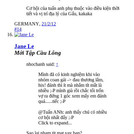
Cơ hội của tuấn anh phụ thuộc vào điều kiện thời
tiết và vị trí địa lý của Gấu, kakaka
GERMANY
,
21/2/12
#14
Jane Le
Mới Tập Cầu Lông
nhochanh said:
↑
Mình đã có kinh nghiệm khi vào
nhóm coan gái -> đau thương lắm,
hix! đánh thì ít mà nhắm tít mắt là
nhiều ;-P mình già rồi chắc tối trốn
vợ ra đứng 1 góc xem mấy em đánh
quá......tiếc ;-P
@Tuấn ANh: anh thấy chú có nhiều
cơ hội nhất đấy ;-P
Click to expand...
Sao lai nham tit mat vay ban?