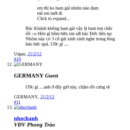
em thì ko ham gái nhóm nào đam
mê em mới đi
Click to expand...
Bác Khánh không ham gái vậy là ham trai chắc
rồi :-o Hèn gì hôm bữa xin sđt bác Đức liên tục
Nhóm này có 3 cô gái xinh xinh nghe trong lòng
háo hức quá. Ước gì ....
Utgau
,
21/2/12
#10
GERMANY
Guest
Ước gì ....anh ở đây giờ này, chậm rồi cưng ơi
GERMANY
,
21/2/12
#11
nhochanh
VĐV Phong Trào