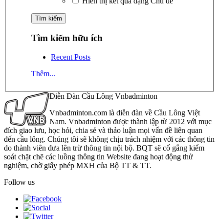
Hiển thị kết quả dạng Chủ đề
Tìm kiếm hữu ích
Recent Posts
Thêm...
Diễn Đàn Cầu Lông Vnbadminton
Vnbadminton.com là diễn đàn về Cầu Lông Việt
Nam. Vnbadminton được thành lập từ 2012 với mục
đích giao lưu, học hỏi, chia sẻ và thảo luận mọi vấn đề liên quan
đến cầu lông. Chúng tôi sẽ không chịu trách nhiệm với các thông tin
do thành viên đưa lên trừ thông tin nội bộ. BQT sẽ cố gắng kiểm
soát chặt chẽ các luồng thông tin Website đang hoạt động thử
nghiệm, chờ giấy phép MXH của Bộ TT & TT.
Follow us