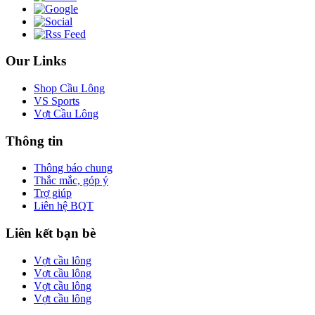
Our Links
Shop Cầu Lông
VS Sports
Vợt Cầu Lông
Thông tin
Thông báo chung
Thắc mắc, góp ý
Trợ giúp
Liên hệ BQT
Liên kết bạn bè
Vợt cầu lông
Vợt cầu lông
Vợt cầu lông
Vợt cầu lông