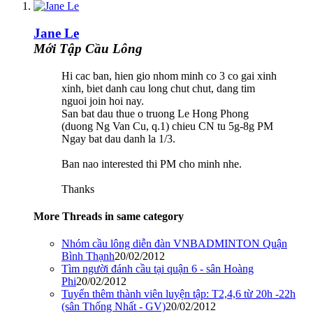
Jane Le
Mới Tập Cầu Lông
Hi cac ban, hien gio nhom minh co 3 co gai xinh
xinh, biet danh cau long chut chut, dang tim
nguoi join hoi nay.
San bat dau thue o truong Le Hong Phong
(duong Ng Van Cu, q.1) chieu CN tu 5g-8g PM
Ngay bat dau danh la 1/3.
Ban nao interested thi PM cho minh nhe.
Thanks
More Threads in same category
Nhóm cầu lông diễn đàn VNBADMINTON Quận
Bình Thạnh
20/02/2012
Tìm người đánh cầu tại quận 6 - sân Hoàng
Phi
20/02/2012
Tuyển thêm thành viên luyện tập: T2,4,6 từ 20h -22h
(sân Thống Nhất - GV)
20/02/2012