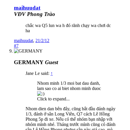
maihuudat
VĐV Phong Trào
chắc wa Q5 lun wa h đó rãnh chạy wa chơi dc
ha
maihuudat
,
21/2/12
#7
GERMANY
Guest
Jane Le said:
↑
Nhom minh 1/3 moi bat dau danh,
lam sao co ai biet nhom minh duoc
Click to expand...
Nhom dien dan bên đây, cũng bắt đầu đánh ngày
1/3, đánh ở sân Long Viên, Q7 cách Lê Hồng
Phong 5p đi xe. Nếu có thể nhóm bạn nhập với
nhóm mình nhé. Tháng trước mình cũng có đánh
sân Lê Hồng Phong nhưng sân này giá cao, mà