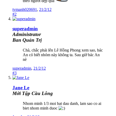
theo người đẹp quá
tvmanh020691
,
21/2/12
#2
superadmin
Administrator
Ban Quản Trị
Chà, chắc phải lên Lê Hồng Phong xem sao, bác
An có biết nhóm này không ta. Sau giờ bác An
nè
superadmin
,
21/2/12
#3
Jane Le
Mới Tập Cầu Lông
Nhom minh 1/3 moi bat dau danh, lam sao co ai
biet nhom minh duoc