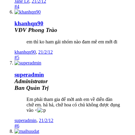
Jane Le
,
21/2/12
#4
khanhqn90
VĐV Phong Trào
em thì ko ham gái nhóm nào đam mê em mới đi
khanhqn90
,
21/2/12
#5
superadmin
Administrator
Ban Quản Trị
Em phải tham gia để mời anh em về diễn đàn
chứ em. há há, chứ hoa có chủ không được đụng
vào <
superadmin
,
21/2/12
#6