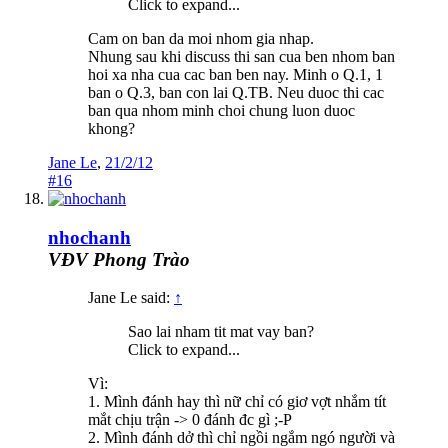
Click to expand...
Cam on ban da moi nhom gia nhap.
Nhung sau khi discuss thi san cua ben nhom ban
hoi xa nha cua cac ban ben nay. Minh o Q.1, 1
ban o Q.3, ban con lai Q.TB. Neu duoc thi cac
ban qua nhom minh choi chung luon duoc
khong?
Jane Le
,
21/2/12
#16
nhochanh
VĐV Phong Trào
Jane Le said:
↑
Sao lai nham tit mat vay ban?
Click to expand...
Vì:
1. Mình đánh hay thì nữ chỉ có giơ vợt nhắm tít
mắt chịu trận -> 0 đánh đc gì ;-P
2. Mình đánh dở thì chỉ ngồi ngắm ngó người và