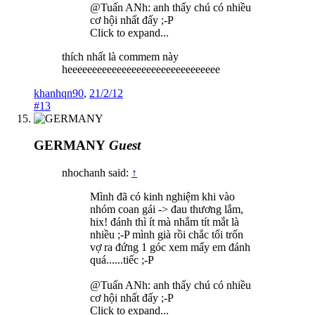
@Tuấn ANh: anh thấy chú có nhiều
cơ hội nhất đấy ;-P
Click to expand...
thích nhất là commem này
heeeeeeeeeeeeeeeeeeeeeeeeeeeeeee
khanhqn90
,
21/2/12
#13
GERMANY
Guest
nhochanh said:
↑
Mình đã có kinh nghiệm khi vào
nhóm coan gái -> đau thương lắm,
hix! đánh thì ít mà nhắm tít mắt là
nhiều ;-P mình già rồi chắc tối trốn
vợ ra đứng 1 góc xem mấy em đánh
quá......tiếc ;-P
@Tuấn ANh: anh thấy chú có nhiều
cơ hội nhất đấy ;-P
Click to expand...