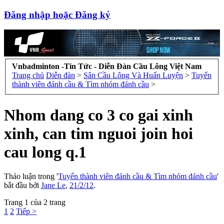
Đăng nhập hoặc Đăng ký
Vnbadminton -Tin Tức - Diễn Đàn Cầu Lông Việt Nam
Trang chủ
Diễn đàn
>
Sân Cầu Lông Và Huấn Luyện
>
Tuyển
thành viên đánh cầu & Tìm nhóm đánh cầu
>
Nhom dang co 3 co gai xinh
xinh, can tim nguoi join hoi
cau long q.1
Thảo luận trong '
Tuyển thành viên đánh cầu & Tìm nhóm đánh cầu
'
bắt đầu bởi
Jane Le
,
21/2/12
.
Trang 1 của 2 trang
1
2
Tiếp >