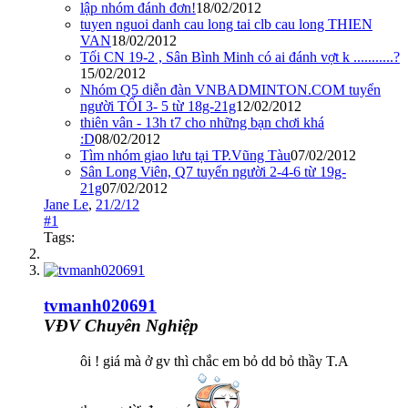
lập nhóm đánh đơn!
18/02/2012
tuyen nguoi danh cau long tai clb cau long THIEN
VAN
18/02/2012
Tối CN 19-2 , Sân Bình Minh có ai đánh vợt k ...........?
15/02/2012
Nhóm Q5 diễn đàn VNBADMINTON.COM tuyển
người TỐI 3- 5 từ 18g-21g
12/02/2012
thiên vân - 13h t7 cho những bạn chơi khá
:D
08/02/2012
Tìm nhóm giao lưu tại TP.Vũng Tàu
07/02/2012
Sân Long Viên, Q7 tuyển người 2-4-6 từ 19g-
21g
07/02/2012
Jane Le
,
21/2/12
#1
Tags:
tvmanh020691
VĐV Chuyên Nghiệp
ôi ! giá mà ở gv thì chắc em bỏ dd bỏ thầy T.A