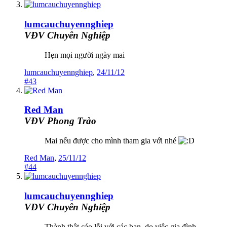
lumcauchuyennghiep
VĐV Chuyên Nghiệp
Hẹn mọi người ngày mai
lumcauchuyennghiep
,
24/11/12
#43
Red Man
VĐV Phong Trào
Mai nếu được cho mình tham gia với nhé
Red Man
,
25/11/12
#44
lumcauchuyennghiep
VĐV Chuyên Nghiệp
Thành thật cáo lỗi với các bạn, do việc gia đình