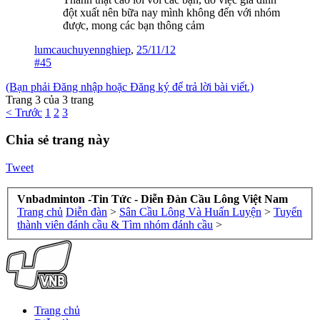
đột xuất nên bữa nay mình không đến với nhóm
được, mong các bạn thông cảm
lumcauchuyennghiep
,
25/11/12
#45
(Bạn phải Đăng nhập hoặc Đăng ký để trả lời bài viết.)
Trang 3 của 3 trang
< Trước
1
2
3
Chia sẻ trang này
Tweet
Vnbadminton -Tin Tức - Diễn Đàn Cầu Lông Việt Nam
Trang chủ
Diễn đàn
>
Sân Cầu Lông Và Huấn Luyện
>
Tuyển
thành viên đánh cầu & Tìm nhóm đánh cầu
>
Trang chủ