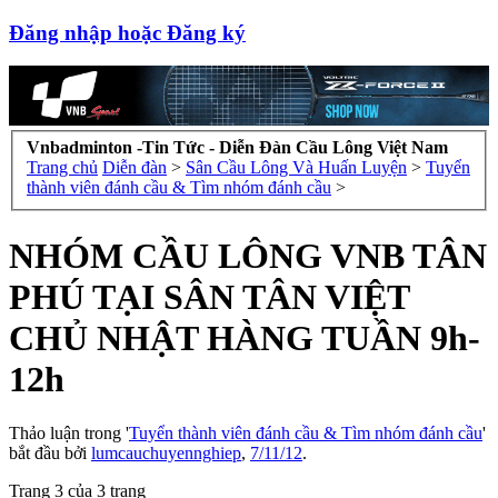
Đăng nhập hoặc Đăng ký
Vnbadminton -Tin Tức - Diễn Đàn Cầu Lông Việt Nam
Trang chủ
Diễn đàn
>
Sân Cầu Lông Và Huấn Luyện
>
Tuyển
thành viên đánh cầu & Tìm nhóm đánh cầu
>
NHÓM CẦU LÔNG VNB TÂN
PHÚ TẠI SÂN TÂN VIỆT
CHỦ NHẬT HÀNG TUẦN 9h-
12h
Thảo luận trong '
Tuyển thành viên đánh cầu & Tìm nhóm đánh cầu
'
bắt đầu bởi
lumcauchuyennghiep
,
7/11/12
.
Trang 3 của 3 trang