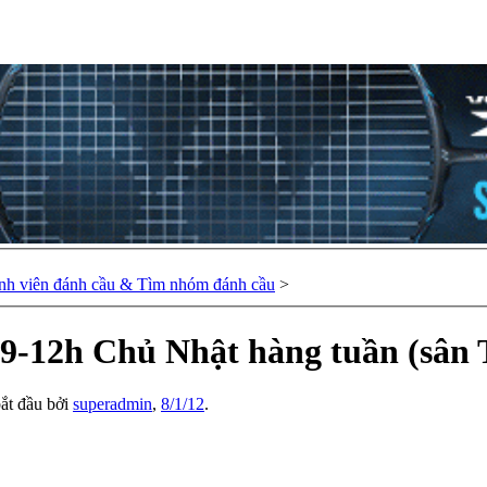
nh viên đánh cầu & Tìm nhóm đánh cầu
>
9-12h Chủ Nhật hàng tuần (sân 
bắt đầu bởi
superadmin
,
8/1/12
.