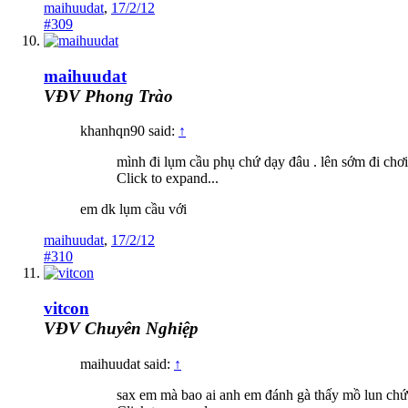
maihuudat
,
17/2/12
#309
maihuudat
VĐV Phong Trào
khanhqn90 said:
↑
mình đi lụm cầu phụ chứ dạy đâu . lên sớm đi chơi
Click to expand...
em dk lụm cầu với
maihuudat
,
17/2/12
#310
vitcon
VĐV Chuyên Nghiệp
maihuudat said:
↑
sax em mà bao ai anh em đánh gà thấy mồ lun chứ