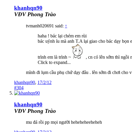
khanhqn90
VĐV Phong Trào
tvmanh020691 said:
↑
haha ! bác lại chém em rùi
bác uýnh íu mà anh T.A lại giao cho bác dạy bọn
trình em là trình ~
, cn có lên sớm thì ngồi
Click to expand...
mình đi lụm cầu phụ chứ dạy đâu . lên sớm đi chơi cho v
khanhqn90
,
17/2/12
#304
khanhqn90
VĐV Phong Trào
mu đá rồi pp mọi người heheheheeheheh