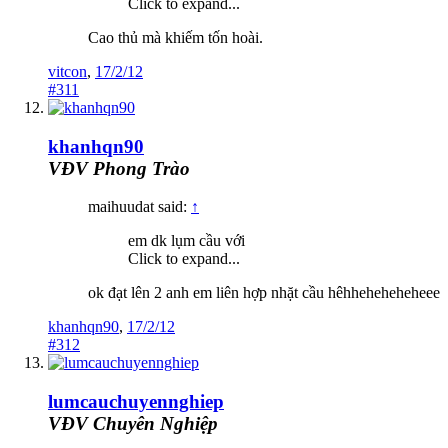
Click to expand...
Cao thủ mà khiếm tốn hoài.
vitcon
,
17/2/12
#311
khanhqn90
VĐV Phong Trào
maihuudat said:
↑
em dk lụm cầu với
Click to expand...
ok đạt lên 2 anh em liên hợp nhặt cầu hêhheheheheheee
khanhqn90
,
17/2/12
#312
lumcauchuyennghiep
VĐV Chuyên Nghiệp