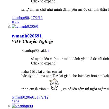
Click to expand...
sã tự tin lên chứ như mình đánh yếu mà đc cái tinh thần h
khanhqn90
,
17/2/12
#302
tvmanh020691
VĐV Chuyên Nghiệp
khanhqn90 said:
↑
sã tự tin lên chứ như mình đánh yếu mà đc cái tinh 
Click to expand...
haha ! bác lại chém em rùi
bác uýnh íu mà anh T.A lại giao cho bác dạy bọn em ka
trình em là trình ~
, cn có lên sớm thì ngồi ngắm 
tvmanh020691
,
17/2/12
#303