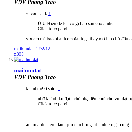
VĐV Phong Trào
vitcon said:
↑
Ú U Hiền đệ lên có gì bao sân cho a nhé.
Click to expand...
sax em mà bao ai anh em đánh gà thấy mồ lun chứ đâu 
maihuudat
,
17/2/12
#308
maihuudat
VĐV Phong Trào
khanhqn90 said:
↑
nhớ khánh ko đạt . chủ nhật lên chơi cho vui đạt 
Click to expand...
ai nói anh là em đánh pro đâu hỏi lại đi anh em gà công