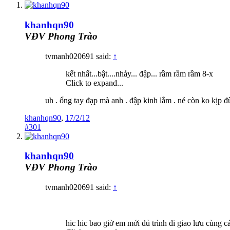
khanhqn90
VĐV Phong Trào
tvmanh020691 said:
↑
kết nhất...bật....nhảy... đập... rầm rầm rầm 8-x
Click to expand...
uh . ổng tay đạp mà anh . đập kinh lắm . né còn ko kịp đ
khanhqn90
,
17/2/12
#301
khanhqn90
VĐV Phong Trào
tvmanh020691 said:
↑
hic hic bao giờ em mới đủ trình đi giao lưu cùng c