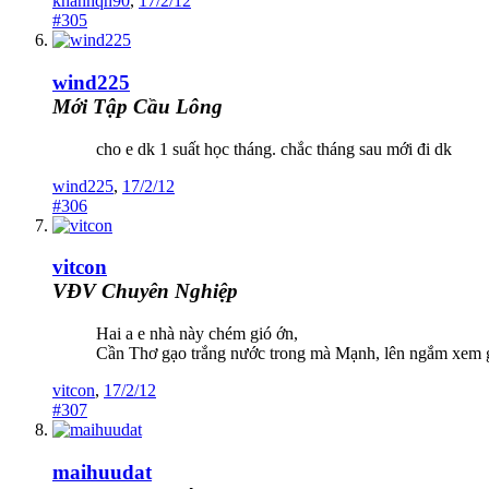
khanhqn90
,
17/2/12
#305
wind225
Mới Tập Cầu Lông
cho e dk 1 suất học tháng. chắc tháng sau mới đi dk
wind225
,
17/2/12
#306
vitcon
VĐV Chuyên Nghiệp
Hai a e nhà này chém gió ớn,
Cần Thơ gạo trắng nước trong mà Mạnh, lên ngắm xem gạo
vitcon
,
17/2/12
#307
maihuudat