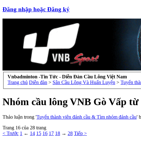
Đăng nhập hoặc Đăng ký
Vnbadminton -Tin Tức - Diễn Đàn Cầu Lông Việt Nam
Trang chủ
Diễn đàn
>
Sân Cầu Lông Và Huấn Luyện
>
Tuyển thà
Nhóm cầu lông VNB Gò Vấp từ 
Thảo luận trong '
Tuyển thành viên đánh cầu & Tìm nhóm đánh cầu
' 
Trang 16 của 28 trang
< Trước
1
←
14
15
16
17
18
→
28
Tiếp >