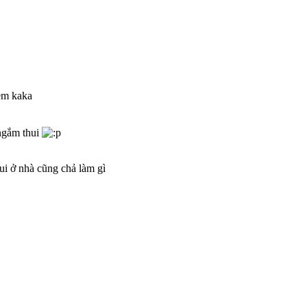
 em kaka
 ngắm thui
ui ở nhà cũng chả làm gì