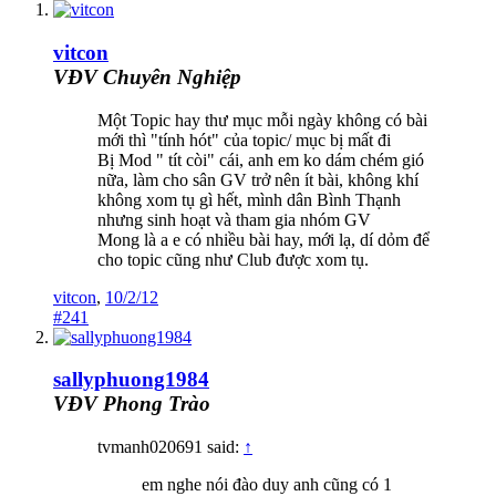
vitcon
VĐV Chuyên Nghiệp
Một Topic hay thư mục mỗi ngày không có bài
mới thì "tính hót" của topic/ mục bị mất đi
Bị Mod " tít còi" cái, anh em ko dám chém gió
nữa, làm cho sân GV trở nên ít bài, không khí
không xom tụ gì hết, mình dân Bình Thạnh
nhưng sinh hoạt và tham gia nhóm GV
Mong là a e có nhiều bài hay, mới lạ, dí dỏm để
cho topic cũng như Club được xom tụ.
vitcon
,
10/2/12
#241
sallyphuong1984
VĐV Phong Trào
tvmanh020691 said:
↑
em nghe nói đào duy anh cũng có 1