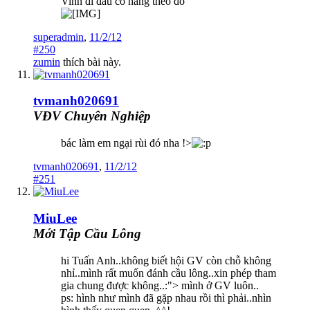
Vinh đi đâu cô nàng theo đó
superadmin
,
11/2/12
#250
zumin
thích bài này.
tvmanh020691
VĐV Chuyên Nghiệp
bác làm em ngại rùi đó nha !>
tvmanh020691
,
11/2/12
#251
MiuLee
Mới Tập Cầu Lông
hi Tuấn Anh..không biết hội GV còn chỗ không
nhỉ..mình rất muốn đánh cầu lông..xin phép tham
gia chung được không..:"> mình ở GV luôn..
ps: hình như mình đã gặp nhau rồi thì phải..nhìn