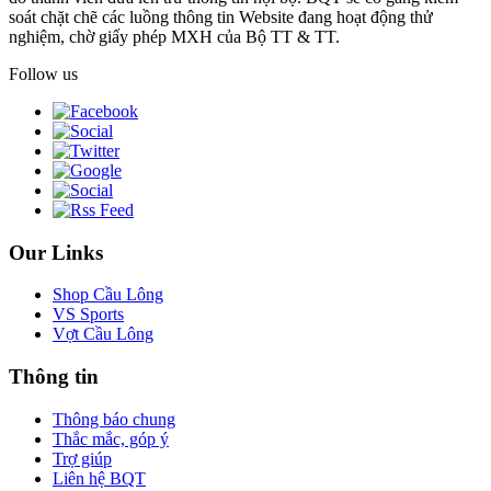
soát chặt chẽ các luồng thông tin Website đang hoạt động thử
nghiệm, chờ giấy phép MXH của Bộ TT & TT.
Follow us
Our Links
Shop Cầu Lông
VS Sports
Vợt Cầu Lông
Thông tin
Thông báo chung
Thắc mắc, góp ý
Trợ giúp
Liên hệ BQT