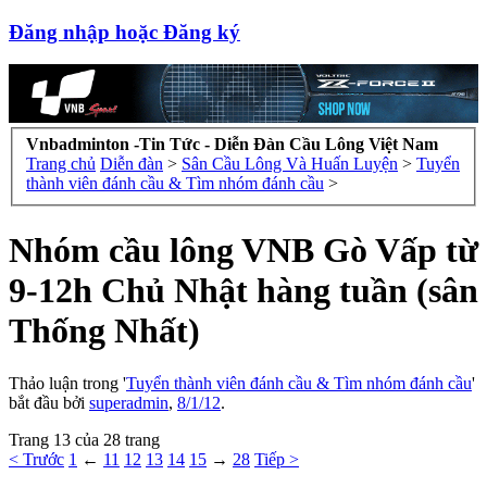
Đăng nhập hoặc Đăng ký
Vnbadminton -Tin Tức - Diễn Đàn Cầu Lông Việt Nam
Trang chủ
Diễn đàn
>
Sân Cầu Lông Và Huấn Luyện
>
Tuyển
thành viên đánh cầu & Tìm nhóm đánh cầu
>
Nhóm cầu lông VNB Gò Vấp từ
9-12h Chủ Nhật hàng tuần (sân
Thống Nhất)
Thảo luận trong '
Tuyển thành viên đánh cầu & Tìm nhóm đánh cầu
'
bắt đầu bởi
superadmin
,
8/1/12
.
Trang 13 của 28 trang
< Trước
1
←
11
12
13
14
15
→
28
Tiếp >