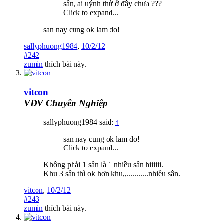
sân, ai uýnh thử ở đây chưa ???
Click to expand...
san nay cung ok lam do!
sallyphuong1984
,
10/2/12
#242
zumin
thích bài này.
vitcon
VĐV Chuyên Nghiệp
sallyphuong1984 said:
↑
san nay cung ok lam do!
Click to expand...
Không phải 1 sân là 1 nhiều sân hiiiiii.
Khu 3 sân thì ok hơn khu,,...........nhiều sân.
vitcon
,
10/2/12
#243
zumin
thích bài này.