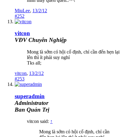
hình thấy quen quen..^^!
MiuLee
,
13/2/12
#252
vitcon
VĐV Chuyên Nghiệp
Mong là sớm có hội cố định, chỉ cần đến hẹn lại
lên thì ít phải suy nghỉ
Tks all;
vitcon
,
13/2/12
#253
superadmin
Administrator
Ban Quản Trị
vitcon said:
↑
Mong là sớm có hội cố định, chỉ cần