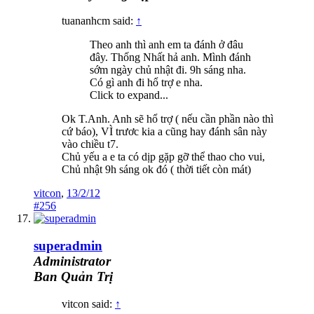
tuananhcm said:
↑
Theo anh thì anh em ta đánh ở đâu
đây. Thống Nhất hả anh. Mình đánh
sớm ngày chủ nhật đi. 9h sáng nha.
Có gì anh đi hổ trợ e nha.
Click to expand...
Ok T.Anh. Anh sẽ hổ trợ ( nếu cần phần nào thì
cứ báo), VÌ trươc kia a cũng hay đánh sân này
vào chiều t7.
Chủ yếu a e ta có dịp gặp gỡ thể thao cho vui,
Chủ nhật 9h sáng ok đó ( thời tiết còn mát)
vitcon
,
13/2/12
#256
superadmin
Administrator
Ban Quản Trị
vitcon said:
↑