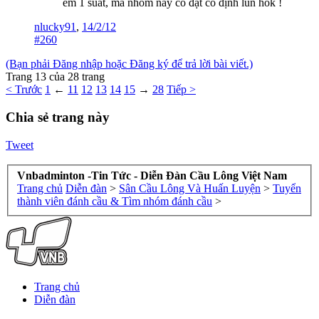
em 1 suất, mà nhóm này có đặt cố định lun hok !
nlucky91
,
14/2/12
#260
(Bạn phải Đăng nhập hoặc Đăng ký để trả lời bài viết.)
Trang 13 của 28 trang
< Trước
1
←
11
12
13
14
15
→
28
Tiếp >
Chia sẻ trang này
Tweet
Vnbadminton -Tin Tức - Diễn Đàn Cầu Lông Việt Nam
Trang chủ
Diễn đàn
>
Sân Cầu Lông Và Huấn Luyện
>
Tuyển
thành viên đánh cầu & Tìm nhóm đánh cầu
>
Trang chủ
Diễn đàn