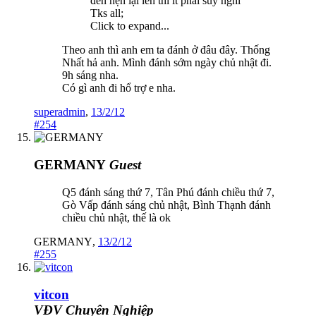
đến hẹn lại lên thì ít phải suy nghỉ
Tks all;
Click to expand...
Theo anh thì anh em ta đánh ở đâu đây. Thống
Nhất hả anh. Mình đánh sớm ngày chủ nhật đi.
9h sáng nha.
Có gì anh đi hổ trợ e nha.
superadmin
,
13/2/12
#254
GERMANY
Guest
Q5 đánh sáng thứ 7, Tân Phú đánh chiều thứ 7,
Gò Vấp đánh sáng chủ nhật, Bình Thạnh đánh
chiều chủ nhật, thế là ok
GERMANY
,
13/2/12
#255
vitcon
VĐV Chuyên Nghiệp