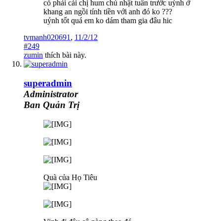
có phải cái chị hum chủ nhật tuần trước uýnh ở
khang an ngồi tính tiền với anh đó ko ???
uýnh tốt quá em ko dám tham gia đâu hic
tvmanh020691
,
11/2/12
#249
zumin
thích bài này.
superadmin
Administrator
Ban Quản Trị
Quà của Họ Tiêu