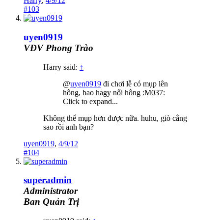
Harry
,
4/9/12
#103
uyen0919
VĐV Phong Trào
Harry said:
↑
@
uyen0919
đi chơi lễ có mụp lên
hông, bao hagy nổi hông :M037:
Click to expand...
Không thể mụp hơn được nữa. huhu, giò cẳng
sao rồi anh bạn?
uyen0919
,
4/9/12
#104
superadmin
Administrator
Ban Quản Trị