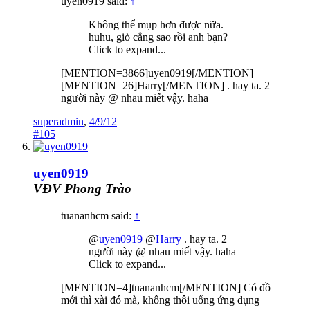
uyen0919 said:
↑
Không thể mụp hơn được nữa.
huhu, giò cẳng sao rồi anh bạn?
Click to expand...
[MENTION=3866]uyen0919[/MENTION]
[MENTION=26]Harry[/MENTION] . hay ta. 2
người này @ nhau miết vậy. haha
superadmin
,
4/9/12
#105
uyen0919
VĐV Phong Trào
tuananhcm said:
↑
@
uyen0919
@
Harry
. hay ta. 2
người này @ nhau miết vậy. haha
Click to expand...
[MENTION=4]tuananhcm[/MENTION] Có đồ
mới thì xài đó mà, không thôi uổng ứng dụng