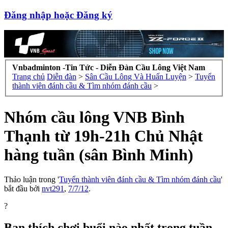
Đăng nhập hoặc Đăng ký
Vnbadminton -Tin Tức - Diễn Đàn Cầu Lông Việt Nam
Trang chủ
Diễn đàn
>
Sân Cầu Lông Và Huấn Luyện
>
Tuyển
thành viên đánh cầu & Tìm nhóm đánh cầu
>
Nhóm cầu lông VNB Bình
Thạnh từ 19h-21h Chủ Nhật
hàng tuần (sân Bình Minh)
Thảo luận trong '
Tuyển thành viên đánh cầu & Tìm nhóm đánh cầu
'
bắt đầu bởi
nvt291
,
7/7/12
.
?
Bạn thích chơi buổi nào nhất trong tuần