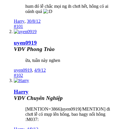
hum đó lễ chắc mọi ng ih chơi hết, hông có ai
oánh quá
Harry
,
30/8/12
#101
uyen0919
VĐV Phong Trào
ừa, tuần này nghen
uyen0919
,
4/9/12
#102
Harry
VĐV Chuyên Nghiệp
[MENTION=3866]uyen0919[/MENTION] đi
chơi lễ có mụp lên hông, bao hagy nổi hông
:M037: