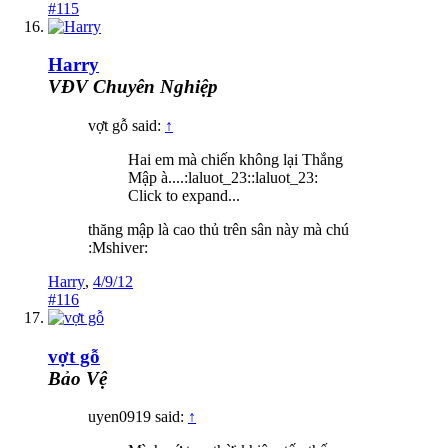
#115
Harry
VĐV Chuyên Nghiệp
vợt gỗ said:
↑
Hai em mà chiến không lại Thắng
Mập à....:laluot_23::laluot_23:
Click to expand...
thăng mập là cao thủ trên sân này mà chú
:Mshiver:
Harry
,
4/9/12
#116
vợt gỗ
Bảo Vệ
uyen0919 said:
↑