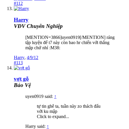
#112
Harry
VĐV Chuyên Nghiệp
[MENTION=3866]uyen0919[/MENTION] ráng
tập luyện để t7 này còn bao hr chiến với thắng
mập chứ nhỉ :M38:
Harry
,
4/9/12
#113
vợt gỗ
Bảo Vệ
uyen0919 said:
↑
tự tin ghê ta, tuần này zo thách đấu
với ku mập
Click to expand...
Harry said:
↑