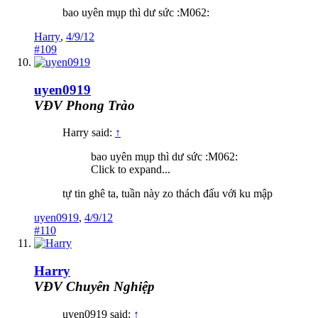
bao uyên mụp thì dư sức :M062:
Harry
,
4/9/12
#109
uyen0919
VĐV Phong Trào
Harry said:
↑
bao uyên mụp thì dư sức :M062:
Click to expand...
tự tin ghê ta, tuần này zo thách đấu với ku mập
uyen0919
,
4/9/12
#110
Harry
VĐV Chuyên Nghiệp
uyen0919 said:
↑