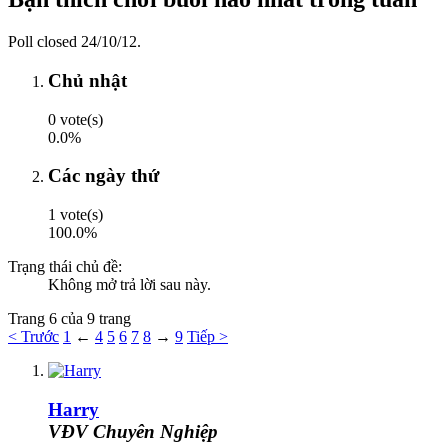
Poll closed 24/10/12.
Chủ nhật
0 vote(s)
0.0%
Các ngày thứ
1 vote(s)
100.0%
Trạng thái chủ đề:
Không mở trả lời sau này.
Trang 6 của 9 trang
< Trước
1
←
4
5
6
7
8
→
9
Tiếp >
Harry
VĐV Chuyên Nghiệp