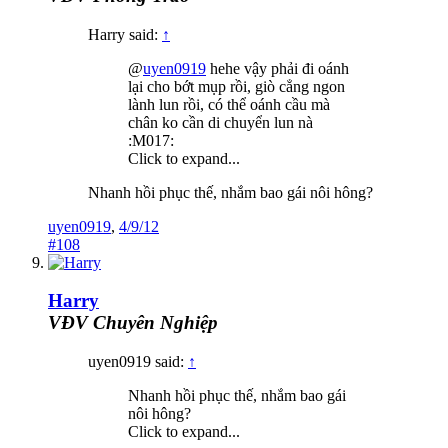
Harry said:
↑
@
uyen0919
hehe vậy phải đi oánh
lại cho bớt mụp rồi, giò cẳng ngon
lành lun rồi, có thể oánh cầu mà
chân ko cần di chuyển lun nà
:M017:
Click to expand...
Nhanh hồi phục thế, nhắm bao gái nôi hông?
uyen0919
,
4/9/12
#108
Harry
VĐV Chuyên Nghiệp
uyen0919 said:
↑
Nhanh hồi phục thế, nhắm bao gái
nôi hông?
Click to expand...