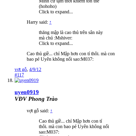
Mình cứ tạm thời khiêm tốn thế
(hohoho)
Click to expand...
Harry said:
↑
thăng mập là cao thủ trên sân này
mà chú :Mshiver:
Click to expand...
Cao thủ giề... chỉ Mập hơn con tí thôi. mà con
bao pé Uyên không nổi sao:M037:
vợt gỗ
,
4/9/12
#117
uyen0919
VĐV Phong Trào
vợt gỗ said:
↑
Cao thủ giề... chỉ Mập hơn con tí
thôi. mà con bao pé Uyên không nổi
sao:M037: