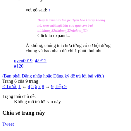
vợt gỗ said:
↑
Dzậy là xưa nay tàn pé Uyên bao Harry không
hả, wow mất mặt bầu cua quá con trai
ui:laluot_32::laluot_32::laluot_32:
Click to expand...
À không, chúng tui chưa từng có cơ hội đứng
chung và bao nhau dù chỉ 1 phút. huhuhu
uyen0919
,
4/9/12
#120
(Bạn phải Đăng nhập hoặc Đăng ký để trả lời bài viết.)
Trang 6 của 9 trang
< Trước
1
←
4
5
6
7
8
→
9
Tiếp >
Trạng thái chủ đề:
Không mở trả lời sau này.
Chia sẻ trang này
Tweet