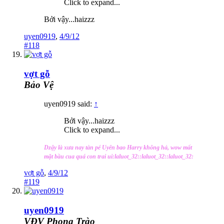
Click to expand...
Bởi vậy...haizzz
uyen0919
,
4/9/12
#118
vợt gỗ
Bảo Vệ
uyen0919 said:
↑
Bởi vậy...haizzz
Click to expand...
Dzậy là xưa nay tàn pé Uyên bao Harry không hả, wow mất
mặt bầu cua quá con trai ui:laluot_32::laluot_32::laluot_32:
vợt gỗ
,
4/9/12
#119
uyen0919
VĐV Phong Trào