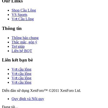
Our Links
Shop Cầu Lông
VS Sports
Vợt Cầu Lông
Thông tin
Thông báo chung
Thắc mắc, góp ý
Trợ giúp
Liên hệ BQT
Liên kết bạn bè
Vợt cầu lông
Vợt cầu lông
Vợt cầu lông
Vợt cầu lông
Diễn đàn sử dụng XenForo™ ©2011 XenForo Ltd.
Quy định và Nội quy
Đang tải...