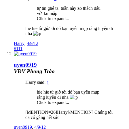
tự tin ghê ta, tuần này zo thách đấu
với ku mập
Click to expand...
hie hie từ giờ tới đó bạn uyên mụp ráng luyện đi
nha
Harry
,
4/9/12
#111
uyen0919
VĐV Phong Trào
Harry said:
↑
hie hie từ giờ tới đó bạn uyên mụp
ráng luyện đi nha
Click to expand...
[MENTION=26]Harry[/MENTION] Chúng tôi
đã cố gắng hết sức
uyen0919
,
4/9/12