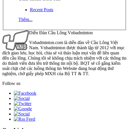
Recent Posts
Thêm...
Diễn Đàn Cầu Lông Vnbadminton
Vnbadminton.com là diễn đàn về Cầu Lông Việt
Nam. Vnbadminton được thành lập từ 2012 với mục
đích giao lưu, học hỏi, chia sẻ và thảo luận mọi vấn đề liên quan
đến cầu lông. Chúng tôi sẽ không chịu trách nhiệm với các thông tin
do thành viên đưa lên trừ thông tin nội bộ. BQT sẽ cố gắng kiểm
soát chặt chẽ các luồng thông tin Website đang hoạt động thử
nghiệm, chờ giấy phép MXH của Bộ TT & TT.
Follow us