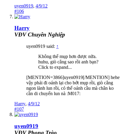
uyen0919
,
4/9/12
#106
Harry
VĐV Chuyên Nghiệp
uyen0919 said:
↑
Không thể mụp hơn được nữa.
huhu, giò cẳng sao rồi anh bạn?
Click to expand...
[MENTION=3866]uyen0919[/MENTION] hehe
vậy phải đi oánh lại cho bớt mụp rồi, giò cẳng
ngon lành lun rồi, có thể oánh cầu mà chân ko
cần di chuyển lun nà :M017:
Harry
,
4/9/12
#107
uyen0919
VĐV Phong Trào