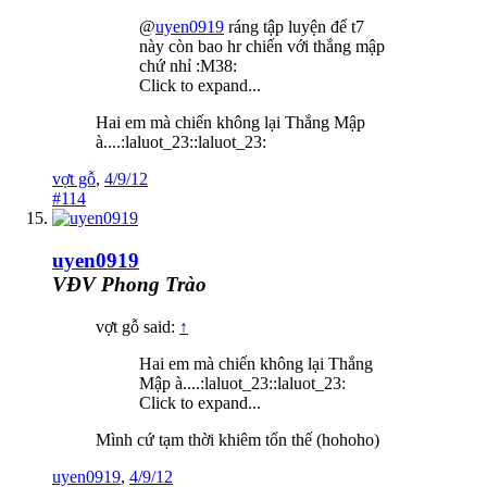
@
uyen0919
ráng tập luyện để t7
này còn bao hr chiến với thắng mập
chứ nhỉ :M38:
Click to expand...
Hai em mà chiến không lại Thắng Mập
à....:laluot_23::laluot_23:
vợt gỗ
,
4/9/12
#114
uyen0919
VĐV Phong Trào
vợt gỗ said:
↑
Hai em mà chiến không lại Thắng
Mập à....:laluot_23::laluot_23:
Click to expand...
Mình cứ tạm thời khiêm tốn thế (hohoho)
uyen0919
,
4/9/12