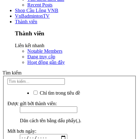
Recent Posts
Shop Cầu Lông VNB
VnBadmintonTV
Thành viên
Thành viên
Liên kết nhanh
Notable Members
Đang truy cập
Hoạt động gần đây
Tìm kiếm
Chỉ tìm trong tiêu đề
Được gửi bởi thành viên:
Dãn cách tên bằng dấu phẩy(,).
Mới hơn ngày: