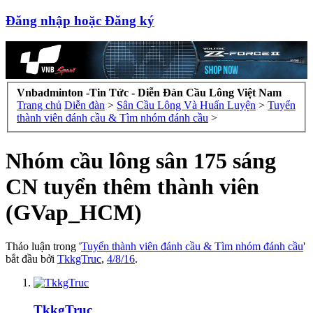
Đăng nhập hoặc Đăng ký
Vnbadminton -Tin Tức - Diễn Đàn Cầu Lông Việt Nam
Trang chủ
Diễn đàn
>
Sân Cầu Lông Và Huấn Luyện
>
Tuyển
thành viên đánh cầu & Tìm nhóm đánh cầu
>
Nhóm cầu lông sân 175 sáng
CN tuyển thêm thành viên
(GVap_HCM)
Thảo luận trong '
Tuyển thành viên đánh cầu & Tìm nhóm đánh cầu
'
bắt đầu bởi
TkkgTruc
,
4/8/16
.
TkkgTruc