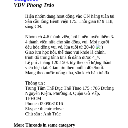
VĐV Phong Trào
Hiện nhóm đang hoạt động vào CN hằng tuần tại
Sân cầu lông Bệnh viện 175. Thời gian từ 9-11h,
sáng CN.
Nhóm có 4-6 thành viên, hơi ít nên tuyển thêm 3-
4 thành viên nữa cho sân đông vui. Mọi người
đều hòa đồng vui vẻ, lứa tuổi từ 20-40
Giao lưu học hỏi, thể thao vui khỏe là chính,
trình độ trung bình khá là đánh được ^_^.
Lệ phí : tháng 120-150k tùy theo số lượng thành
viên hiện tại. Giao lưu theo buổi : 40k/buổi.
Mang theo nước uống nha, sân k có bán trà đá.
Thông tin :
Trung Tâm Thể Dục Thể Thao 175 : 786 Đường
Nguyễn Kiệm, Phường 3, Quận Gò Vấp,
TPHCM
Phone : 0909081016
Skype : thientruclove
Chủ sân : Anh Trúc
More Threads in same category