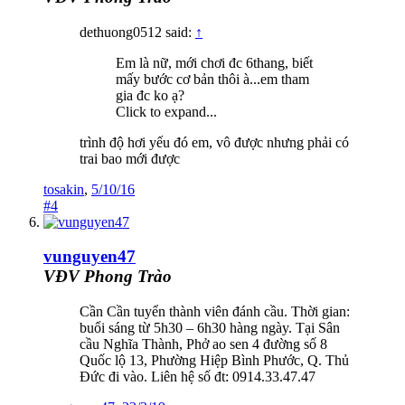
dethuong0512 said:
↑
Em là nữ, mới chơi đc 6thang, biết
mấy bước cơ bản thôi à...em tham
gia đc ko ạ?
Click to expand...
trình độ hơi yếu đó em, vô được nhưng phải có
trai bao mới được
tosakin
,
5/10/16
#4
vunguyen47
VĐV Phong Trào
Cần Cần tuyển thành viên đánh cầu. Thời gian:
buổi sáng từ 5h30 – 6h30 hàng ngày. Tại Sân
cầu Nghĩa Thành, Phở ao sen 4 đường số 8
Quốc lộ 13, Phường Hiệp Bình Phước, Q. Thủ
Đức đi vào. Liên hệ số đt: 0914.33.47.47