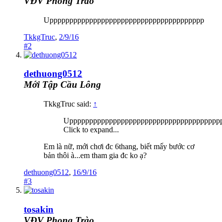
VĐV Phong Trào
Uppppppppppppppppppppppppppppppppppppppp
TkkgTruc
,
2/9/16
#2
dethuong0512
Mới Tập Cầu Lông
TkkgTruc said:
↑
Upppppppppppppppppppppppppppppppppppppp
Click to expand...
Em là nữ, mới chơi đc 6thang, biết mấy bước cơ
bản thôi à...em tham gia đc ko ạ?
dethuong0512
,
16/9/16
#3
tosakin
VĐV Phong Trào