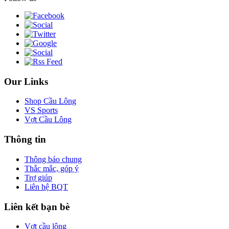
Our Links
Shop Cầu Lông
VS Sports
Vợt Cầu Lông
Thông tin
Thông báo chung
Thắc mắc, góp ý
Trợ giúp
Liên hệ BQT
Liên kết bạn bè
Vợt cầu lông