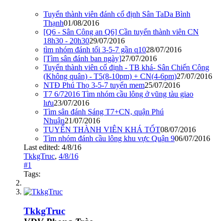
Tuyển thành viên đánh cố định Sân TaDa Bình
Thạnh
01/08/2016
[Q6 - Sân Công an Q6] Cần tuyển thành viên CN
18h30 - 20h30
29/07/2016
tìm nhóm đánh tối 3-5-7 gần q10
28/07/2016
[Tìm sân đánh ban ngày]
27/07/2016
Tuyển thành viên cố định - TB khá- Sân Chiến Công
(Không quân) - T5(8-10pm) + CN(4-6pm)
27/07/2016
NTĐ Phú Thọ 3-5-7 tuyển mem
25/07/2016
T7 6/72016 Tìm nhóm cầu lông ở vũng tàu giao
lưu
23/07/2016
Tìm sân đánh Sáng T7+CN, quận Phú
Nhuận
21/07/2016
TUYỂN THÀNH VIÊN KHÁ TỐT
08/07/2016
Tìm nhóm đánh cầu lông khu vực Quận 9
06/07/2016
Last edited:
4/8/16
TkkgTruc
,
4/8/16
#1
Tags:
TkkgTruc