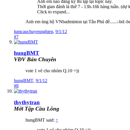
Anh em nào đăng ký thì lập tại topic này.
Thời gian đánh là thứ 7 - 13h-16h hàng tuần. (dự 
Click to expand...
Anh em ủng hộ VNbadminton tại Tân Phú đê......:-bd:-b
lumcauchuyennghiep
,
9/1/12
#7
hungBMT
VĐV Bán Chuyên
vote 1 vé cho nhóm Q.10 =))
hungBMT
,
9/1/12
#8
thythytran
Mới Tập Cầu Lông
hungBMT said:
↑
vote 1 vé cho nhóm Q.10 =))