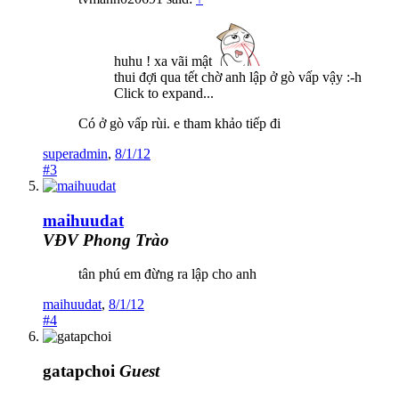
huhu ! xa vãi mật
thui đợi qua tết chờ anh lập ở gò vấp vậy :-h
Click to expand...
Có ở gò vấp rùi. e tham khảo tiếp đi
superadmin
,
8/1/12
#3
maihuudat
VĐV Phong Trào
tân phú em đừng ra lập cho anh
maihuudat
,
8/1/12
#4
gatapchoi
Guest