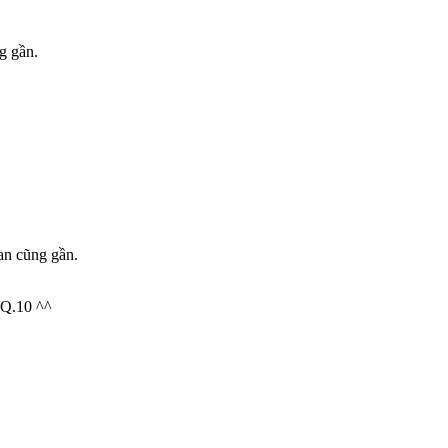
g gần.
an cũng gần.
 Q.10 ^^