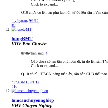
Click to expand...
Q10 chưa có lên tân phú luôn đi, từ đó lên sân TVan cũn
thythytran
,
9/1/12
#9
hungBMT
VĐV Bán Chuyên
thythytran said:
↑
Q10 chưa có lên tân phú luôn đi, từ đó lên sân TV
Click to expand...
Q.10 có rùi, T7-CN hàng tuần ấy, sân bên CLB thể thao
hungBMT
,
9/1/12
#10
lumcauchuyennghiep
VĐV Chuyên Nghiệp