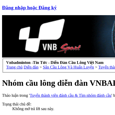
Đăng nhập hoặc Đăng ký
Vnbadminton -Tin Tức - Diễn Đàn Cầu Lông Việt Nam
Trang chủ
Diễn đàn
>
Sân Cầu Lông Và Huấn Luyện
>
Tuyển thà
Nhóm cầu lông diễn đàn VNB
Thảo luận trong '
Tuyển thành viên đánh cầu & Tìm nhóm đánh cầu
' 
Trạng thái chủ đề:
Không mở trả lời sau này.