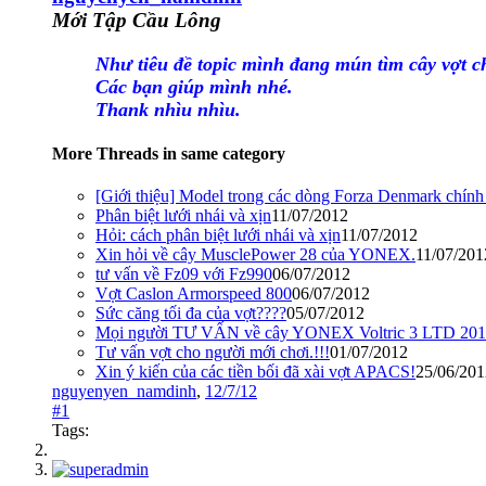
Mới Tập Cầu Lông
Như tiêu đề topic mình đang mún tìm cây vợt c
Các bạn giúp mình nhé.
Thank nhìu nhìu.
More Threads in same category
[Giới thiệu] Model trong các dòng Forza Denmark chính
Phân biệt lưới nhái và xịn
11/07/2012
Hỏi: cách phân biệt lưới nhái và xịn
11/07/2012
Xin hỏi về cây MusclePower 28 của YONEX.
11/07/201
tư vấn về Fz09 với Fz990
06/07/2012
Vợt Caslon Armorspeed 800
06/07/2012
Sức căng tối đa của vợt????
05/07/2012
Mọi người TƯ VẤN về cây YONEX Voltric 3 LTD 2012 
Tư vấn vợt cho người mới chơi.!!!
01/07/2012
Xin ý kiến của các tiền bối đã xài vợt APACS!
25/06/201
nguyenyen_namdinh
,
12/7/12
#1
Tags: