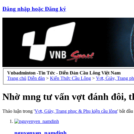
Đăng nhập hoặc Đăng ký
Vnbadminton -Tin Tức - Diễn Đàn Cầu Lông Việt Nam
Trang chủ
Diễn đàn
>
Kiến Thức Cầu Lông
>
Vợt, Giày, Trang p
Nhờ mng tư vấn vợt đánh đôi, th
Thảo luận trong '
Vợt, Giày, Trang phục & Phụ kiện cầu lông
' bắt đầ
nguyenyen_namdinh