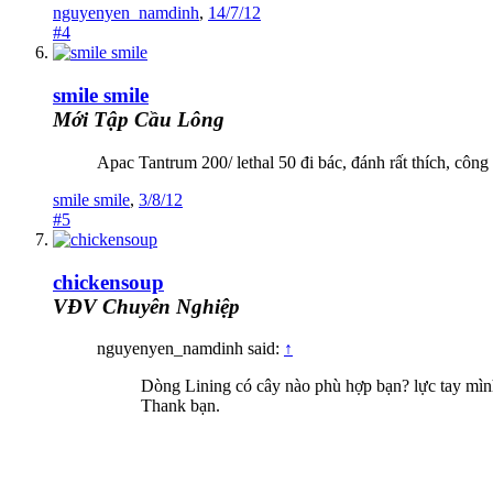
nguyenyen_namdinh
,
14/7/12
#4
smile smile
Mới Tập Cầu Lông
Apac Tantrum 200/ lethal 50 đi bác, đánh rất thích, công 
smile smile
,
3/8/12
#5
chickensoup
VĐV Chuyên Nghiệp
nguyenyen_namdinh said:
↑
Dòng Lining có cây nào phù hợp bạn? lực tay mìn
Thank bạn.