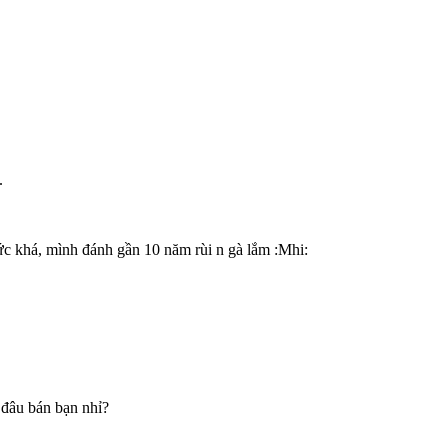
.
c khá, mình đánh gần 10 năm rùi n gà lắm :Mhi:
đâu bán bạn nhỉ?