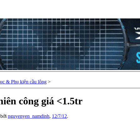
hục & Phụ kiện cầu lông
>
iên công giá <1.5tr
u bởi
nguyenyen_namdinh
,
12/7/12
.