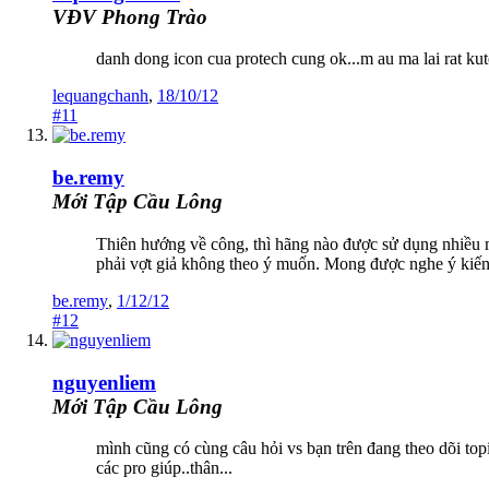
VĐV Phong Trào
danh dong icon cua protech cung ok...m au ma lai rat kut
lequangchanh
,
18/10/12
#11
be.remy
Mới Tập Cầu Lông
Thiên hướng về công, thì hãng nào được sử dụng nhiều m
phải vợt giả không theo ý muốn. Mong được nghe ý kiế
be.remy
,
1/12/12
#12
nguyenliem
Mới Tập Cầu Lông
mình cũng có cùng câu hỏi vs bạn trên đang theo dõi to
các pro giúp..thân...