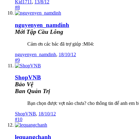
Kid1711
,
13/8/12
#8
nguyenyen_namdinh
Mới Tập Cầu Lông
Cảm ơn các bác đã trợ giúp :M04:
nguyenyen_namdinh
,
18/10/12
#9
ShopVNB
Bảo Vệ
Ban Quản Trị
Bạn chọn được vợt nào chưa? cho thông tin để anh em bi
ShopVNB
,
18/10/12
#10
lequangchanh