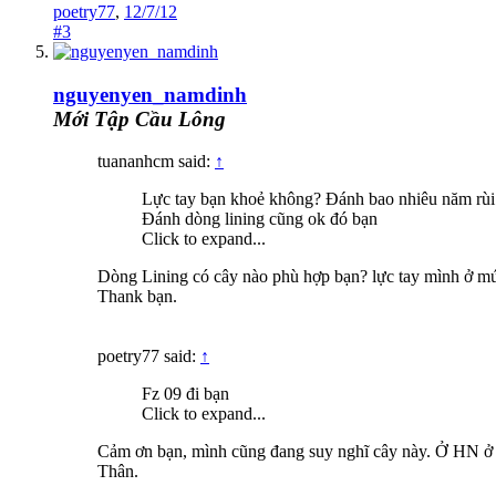
poetry77
,
12/7/12
#3
nguyenyen_namdinh
Mới Tập Cầu Lông
tuananhcm said:
↑
Lực tay bạn khoẻ không? Đánh bao nhiêu năm rùi
Đánh dòng lining cũng ok đó bạn
Click to expand...
Dòng Lining có cây nào phù hợp bạn? lực tay mình ở mứ
Thank bạn.
poetry77 said:
↑
Fz 09 đi bạn
Click to expand...
Cảm ơn bạn, mình cũng đang suy nghĩ cây này. Ở HN ở 
Thân.