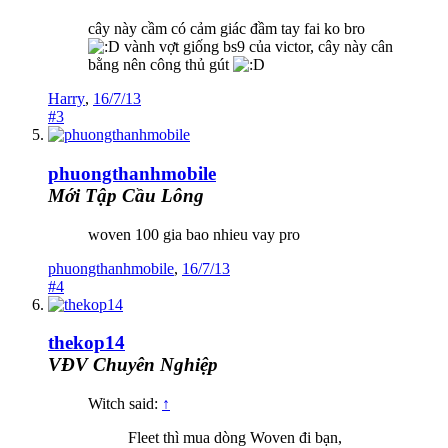
cây này cầm có cảm giác đầm tay fai ko bro
vành vợt giống bs9 của victor, cây này cân
bằng nên công thủ gút
Harry
,
16/7/13
#3
phuongthanhmobile
Mới Tập Cầu Lông
woven 100 gia bao nhieu vay pro
phuongthanhmobile
,
16/7/13
#4
thekop14
VĐV Chuyên Nghiệp
Witch said:
↑
Fleet thì mua dòng Woven đi bạn,