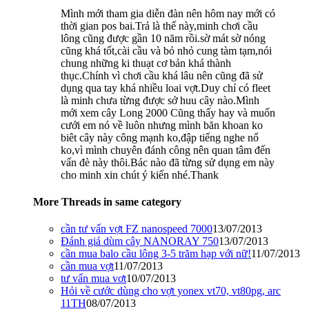
Mình mới tham gia diễn đàn nên hôm nay mới có
thời gian pos bai.Trả là thế này,minh chơi cầu
lông cũng được gần 10 năm rồi.sờ mát sờ nóng
cũng khá tốt,cài cầu và bỏ nhỏ cung tàm tạm,nói
chung những ki thuạt cơ bản khá thành
thục.Chính vì chơi cầu khá lâu nên cũng đã sử
dụng qua tay khá nhiều loai vợt.Duy chỉ có fleet
là minh chưa từng được sở huu cây nào.Mình
mới xem cây Long 2000 Cũng thấy hay và muốn
cưới em nó về luôn nhưng mình băn khoan ko
biêt cây này công mạnh ko,đập tiếng nghe nổ
ko,vì mình chuyên đánh công nên quan tâm đến
vấn đè này thôi.Bác nào đã từng sử dụng em này
cho minh xin chút ý kiến nhé.Thank
More Threads in same category
cần tư vấn vợt FZ nanospeed 7000
13/07/2013
Đánh giá dùm cây NANORAY 750
13/07/2013
cần mua balo cầu lông 3-5 trăm hạp với nữ!
11/07/2013
cần mua vợt
11/07/2013
tư vấn mua vơt
10/07/2013
Hỏi về cước dùng cho vợt yonex vt70, vt80pg, arc
11TH
08/07/2013