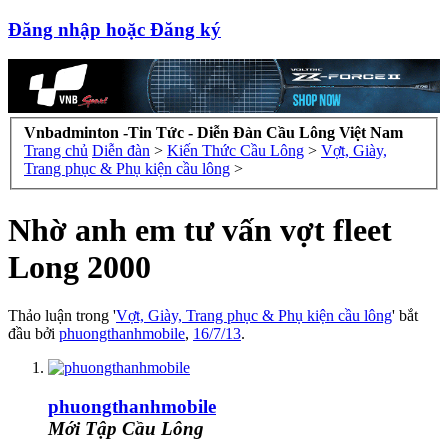
Đăng nhập hoặc Đăng ký
Vnbadminton -Tin Tức - Diễn Đàn Cầu Lông Việt Nam
Trang chủ
Diễn đàn
>
Kiến Thức Cầu Lông
>
Vợt, Giày,
Trang phục & Phụ kiện cầu lông
>
Nhờ anh em tư vấn vợt fleet
Long 2000
Thảo luận trong '
Vợt, Giày, Trang phục & Phụ kiện cầu lông
' bắt
đầu bởi
phuongthanhmobile
,
16/7/13
.
phuongthanhmobile
Mới Tập Cầu Lông