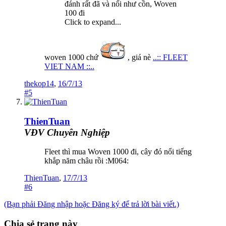
đánh rất đã và nổi như cồn, Woven
100 đi
Click to expand...
woven 1000 chứ
, giá nè
..:: FLEET
VIET NAM ::..
thekop14
,
16/7/13
#5
ThienTuan
VĐV Chuyên Nghiệp
Fleet thì mua Woven 1000 đi, cây đó nổi tiếng
khắp năm châu rồi :M064:
ThienTuan
,
17/7/13
#6
(Bạn phải Đăng nhập hoặc Đăng ký để trả lời bài viết.)
Chia sẻ trang này