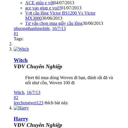
ACE giúp e với
04/07/2013
ace vao giup e voi!!
01/07/2013
Vợt cầu lông Victor BS1200 Vs Victor
MX3000
30/06/2013
Tư vấn chọn mua giầy cầu lông
30/06/2013
phuongthanhmobile
,
16/7/13
#1
Tags:
Witch
VĐV Chuyên Nghiệp
Fleet thì mua dòng Woven đi bạn, đánh rất đã và
nổi như cồn, Woven 100 đi
Witch
,
16/7/13
#2
leechongwei123
thích bài này.
Harry
VĐV Chuyên Nghiệp