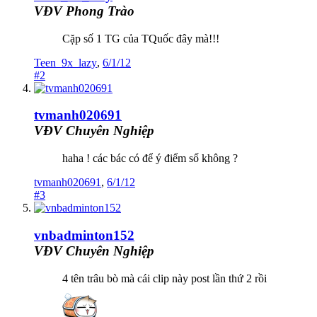
VĐV Phong Trào
Cặp số 1 TG của TQuốc đây mà!!!
Teen_9x_lazy
,
6/1/12
#2
tvmanh020691
VĐV Chuyên Nghiệp
haha ! các bác có để ý điểm số không ?
tvmanh020691
,
6/1/12
#3
vnbadminton152
VĐV Chuyên Nghiệp
4 tên trâu bò mà cái clip này post lần thứ 2 rồi