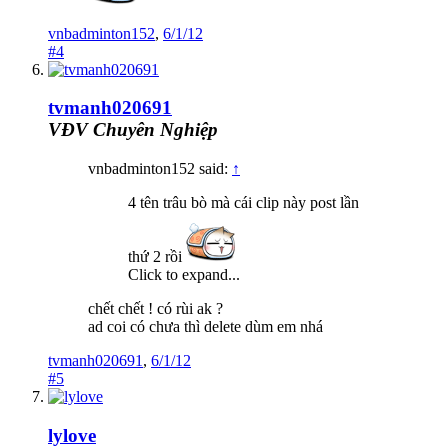
vnbadminton152
,
6/1/12
#4
tvmanh020691
VĐV Chuyên Nghiệp
vnbadminton152 said:
↑
4 tên trâu bò mà cái clip này post lần
thứ 2 rồi
Click to expand...
chết chết ! có rùi ak ?
ad coi có chưa thì delete dùm em nhá
tvmanh020691
,
6/1/12
#5
lylove