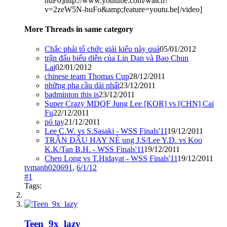
huFo]http://www.youtube.com/watch?
v=2zeW5N-huFo&amp;feature=youtu.be[/video]
More Threads in same category
Chắc phải tổ chức giải kiểu này quá
05/01/2012
trận đấu biểu diễn của Lin Dan và Bao Chun
Lai
02/01/2012
chinese team Thomas Cup
28/12/2011
những pha cầu dài nhất
23/12/2011
badminton this is
23/12/2011
Super Crazy MDQF Jung Lee [KOR] vs [CHN] Cai
Fu
22/12/2011
pó tay
21/12/2011
Lee C.W. vs S.Sasaki - WSS Finals'11
19/12/2011
TRẬN ĐẤU HAY NÈ ung J.S/Lee Y.D. vs Koo
K.K/Tan B.H. - WSS Finals'11
19/12/2011
Chen Long vs T.Hidayat - WSS Finals'11
19/12/2011
tvmanh020691
,
6/1/12
#1
Tags:
Teen_9x_lazy