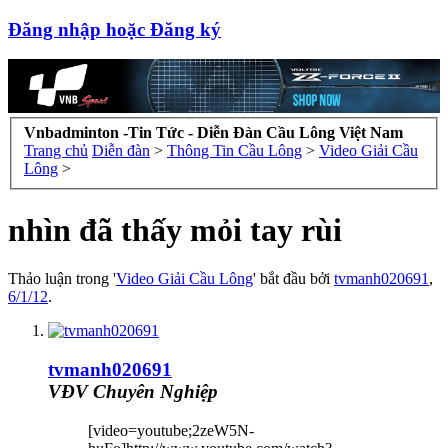
Đăng nhập hoặc Đăng ký
Vnbadminton -Tin Tức - Diễn Đàn Cầu Lông Việt Nam
Trang chủ
Diễn đàn
>
Thông Tin Cầu Lông
>
Video Giải Cầu
Lông
>
nhìn đã thấy mỏi tay rùi
Thảo luận trong '
Video Giải Cầu Lông
' bắt đầu bởi
tvmanh020691
,
6/1/12
.
tvmanh020691
VĐV Chuyên Nghiệp
[video=youtube;2zeW5N-