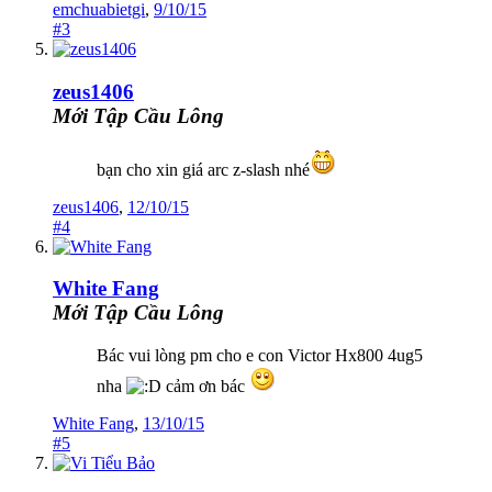
emchuabietgi
,
9/10/15
#3
zeus1406
Mới Tập Cầu Lông
bạn cho xin giá arc z-slash nhé
zeus1406
,
12/10/15
#4
White Fang
Mới Tập Cầu Lông
Bác vui lòng pm cho e con Victor Hx800 4ug5
nha
cảm ơn bác
White Fang
,
13/10/15
#5