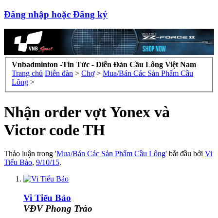
Đăng nhập hoặc Đăng ký
Vnbadminton -Tin Tức - Diễn Đàn Cầu Lông Việt Nam
Trang chủ
Diễn đàn
>
Chợ
>
Mua/Bán Các Sản Phẩm Cầu
Lông
>
Nhận order vợt Yonex và
Victor code TH
Thảo luận trong '
Mua/Bán Các Sản Phẩm Cầu Lông
' bắt đầu bởi
Vi
Tiểu Bảo
,
9/10/15
.
Vi Tiểu Bảo
VĐV Phong Trào