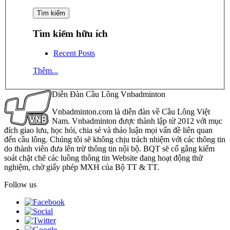
Tìm kiếm hữu ích
Recent Posts
Thêm...
Diễn Đàn Cầu Lông Vnbadminton
Vnbadminton.com là diễn đàn về Cầu Lông Việt
Nam. Vnbadminton được thành lập từ 2012 với mục
đích giao lưu, học hỏi, chia sẻ và thảo luận mọi vấn đề liên quan
đến cầu lông. Chúng tôi sẽ không chịu trách nhiệm với các thông tin
do thành viên đưa lên trừ thông tin nội bộ. BQT sẽ cố gắng kiểm
soát chặt chẽ các luồng thông tin Website đang hoạt động thử
nghiệm, chờ giấy phép MXH của Bộ TT & TT.
Follow us