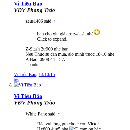
Vi Tiểu Bảo
VĐV Phong Trào
zeus1406 said:
↑
bạn cho xin giá arc z-slash nhé
Click to expand...
Z-Slash 2tr900 nhe ban.
Neu Thuc su can mua, alo minh truoc 18-10 nhe.
A Bao: 0908 441157.
Thanks
Vi Tiểu Bảo
,
13/10/15
#6
Vi Tiểu Bảo
VĐV Phong Trào
White Fang said:
↑
Bác vui lòng pm cho e con Victor
Hx800 4ug5 nha
cảm ơn bác