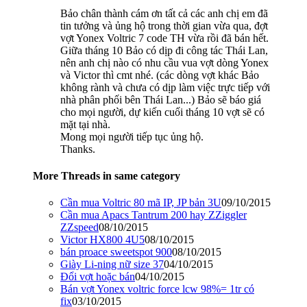
Bảo chân thành cám ơn tất cả các anh chị em đã
tin tưởng và ủng hộ trong thời gian vừa qua, đợt
vợt Yonex Voltric 7 code TH vừa rồi đã bán hết.
Giữa tháng 10 Bảo có dịp đi công tác Thái Lan,
nên anh chị nào có nhu cầu vua vợt dòng Yonex
và Victor thì cmt nhé. (các dòng vợt khác Bảo
không rành và chưa có dịp làm việc trực tiếp với
nhà phân phối bên Thái Lan...) Bảo sẽ báo giá
cho mọi người, dự kiến cuối tháng 10 vợt sẽ có
mặt tại nhà.
Mong mọi người tiếp tục ủng hộ.
Thanks.
More Threads in same category
Cần mua Voltric 80 mã IP, JP bản 3U
09/10/2015
Cần mua Apacs Tantrum 200 hay ZZiggler
ZZspeed
08/10/2015
Victor HX800 4U5
08/10/2015
bán proace sweetspot 900
08/10/2015
Giày Li-ning nữ size 37
04/10/2015
Đổi vợt hoặc bán
04/10/2015
Bán vợt Yonex voltric force lcw 98%= 1tr có
fix
03/10/2015