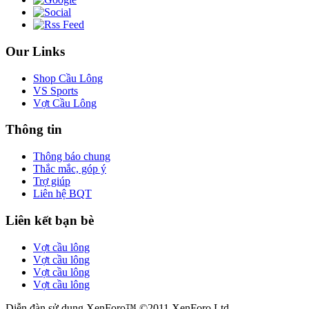
Our Links
Shop Cầu Lông
VS Sports
Vợt Cầu Lông
Thông tin
Thông báo chung
Thắc mắc, góp ý
Trợ giúp
Liên hệ BQT
Liên kết bạn bè
Vợt cầu lông
Vợt cầu lông
Vợt cầu lông
Vợt cầu lông
Diễn đàn sử dụng XenForo™ ©2011 XenForo Ltd.