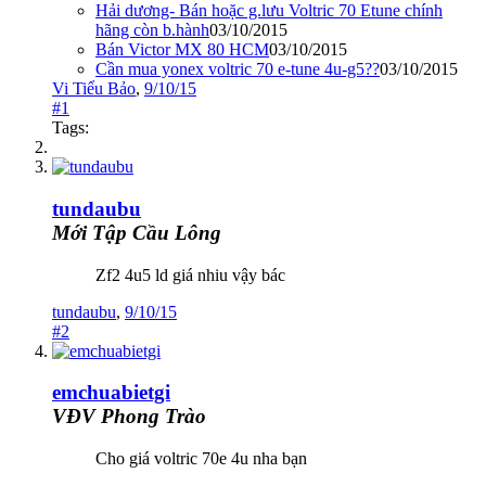
Hải dương- Bán hoặc g.lưu Voltric 70 Etune chính
hãng còn b.hành
03/10/2015
Bán Victor MX 80 HCM
03/10/2015
Cần mua yonex voltric 70 e-tune 4u-g5??
03/10/2015
Vi Tiểu Bảo
,
9/10/15
#1
Tags:
tundaubu
Mới Tập Cầu Lông
Zf2 4u5 ld giá nhiu vậy bác
tundaubu
,
9/10/15
#2
emchuabietgi
VĐV Phong Trào
Cho giá voltric 70e 4u nha bạn