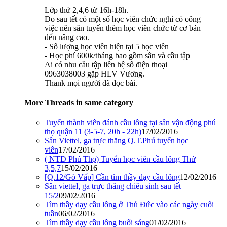
Lớp thứ 2,4,6 từ 16h-18h.
Do sau tết có một số học viên chức nghỉ có công
việc nên sân tuyển thêm học viên chức từ cơ bản
đến nâng cao.
- Số lượng học viên hiện tại 5 học viên
- Học phí 600k/tháng bao gồm sân và cầu tập
Ai có nhu cầu tập liên hệ số điện thoại
0963038003 gặp HLV Vương.
Thank mọi người đã đọc bài.
More Threads in same category
Tuyển thành viên đánh cầu lông tại sân vận động phú
thọ quận 11 (3-5-7, 20h - 22h)
17/02/2016
Sân Viettel, ga trực thăng Q.T.Phú tuyển học
viên
17/02/2016
( NTĐ Phú Thọ) Tuyển học viên cầu lông Thứ
3,5,7
15/02/2016
[Q.12/Gò Vấp] Cần tìm thầy dạy cầu lông
12/02/2016
Sân viettel, ga trực thăng chiêu sinh sau tết
15/2
09/02/2016
Tìm thầy dạy cầu lông ở Thủ Đức vào các ngày cuối
tuần
06/02/2016
Tìm thầy dạy cầu lông buổi sáng
01/02/2016