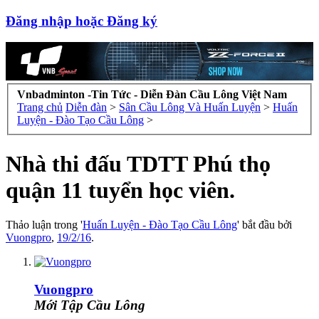
Đăng nhập hoặc Đăng ký
Vnbadminton -Tin Tức - Diễn Đàn Cầu Lông Việt Nam
Trang chủ
Diễn đàn
>
Sân Cầu Lông Và Huấn Luyện
>
Huấn
Luyện - Đào Tạo Cầu Lông
>
Nhà thi đấu TDTT Phú thọ
quận 11 tuyển học viên.
Thảo luận trong '
Huấn Luyện - Đào Tạo Cầu Lông
' bắt đầu bởi
Vuongpro
,
19/2/16
.
Vuongpro
Mới Tập Cầu Lông