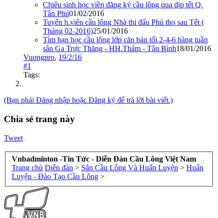
Chiêu sinh học viên đăng ký cầu lông qua dịp tết Q.
Tân Phú
01/02/2016
Tuyển h.viên cầu lông Nhà thi đấu Phú thọ sau Tết (
Tháng 02-2016)
25/01/2016
Tìm bạn học cầu lông lớp căn bản tối 2-4-6 hàng tuần
sân Ga Trực Thăng - HH.Thám - Tân Bình
18/01/2016
Vuongpro
,
19/2/16
#1
Tags:
(Bạn phải Đăng nhập hoặc Đăng ký để trả lời bài viết.)
Chia sẻ trang này
Tweet
Vnbadminton -Tin Tức - Diễn Đàn Cầu Lông Việt Nam
Trang chủ
Diễn đàn
>
Sân Cầu Lông Và Huấn Luyện
>
Huấn
Luyện - Đào Tạo Cầu Lông
>