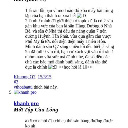
1 là xin lỗi bạn vì mod nào đó xóa mấy bài trùng
lặp của bạn thành ra xóa hết
2 là như mình đã giới thiệu ở topic cũ là có 2 sân
gần khu vực của bạn là sân Hàng Dương ở Nhà
Bè, và sân ở Nhà thi đấu đa năng quận 7 trên
đường Huỳnh Tấn Phát, vừa qua gầm cầu vượt
Phú Mỹ là tới, đối diện điện máy Thiên Hòa.
Mình đánh sân Q7 sáng chiều tối đều biết là sáng
5h đã full 9 sân rồi, bạn cứ xách vợt vào rồi xin 1
nhóm nào vừa sức mà đánh nhé, đa số đều các
chú các bác mới đánh buổi sáng, đánh tập thể
dục là chính
<<học hỏi là 10>>
Khuong Q7
,
15/3/15
#3
vthoabattu
thích bài này.
khanh pro
Mới Tập Cầu Lông
a ơi có e hỏi địa chỉ cụ thể sản hàng đường được
ko ak