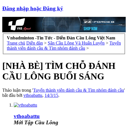
Đăng nhập hoặc Đăng ký
Vnbadminton -Tin Tức - Diễn Đàn Cầu Lông Việt Nam
Trang chủ
Diễn đàn
>
Sân Cầu Lông Và Huấn Luyện
>
Tuyển
thành viên đánh cầu & Tìm nhóm đánh cầu
>
[NHÀ BÈ] TÌM CHỖ ĐÁNH
CẦU LÔNG BUỔI SÁNG
Thảo luận trong '
Tuyển thành viên đánh cầu & Tìm nhóm đánh cầu
'
bắt đầu bởi
vthoabattu
,
14/3/15
.
vthoabattu
Mới Tập Cầu Lông