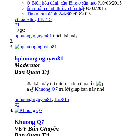
Ở Biên hòa đánh cầu lông ở sân nào ?
10/03/2015
tìm nhóm đánh thứ 7 chủ nhật
09/03/2015
Tìm nhóm đánh 2-4-6
09/03/2015
vthoabattu
,
14/3/15
#1
Tags:
hphuong.nguyen81
thích bài này.
hphuong.nguyen81
Moderator
Ban Quản Trị
địa bàn này thì mình... chịu thua rồi
a @
Khuong Q7
trả lời giúp bạn này nhé
hphuong.nguyen81
,
15/3/15
#2
Khuong Q7
VĐV Bán Chuyên
Ban Quản Trị