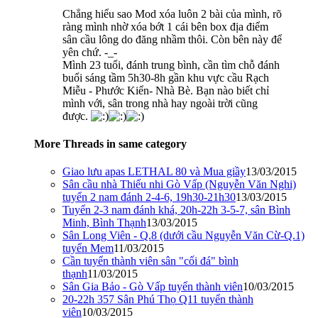
Chẳng hiểu sao Mod xóa luôn 2 bài của mình, rõ
ràng mình nhờ xóa bớt 1 cái bên box địa điểm
sân cầu lông do đăng nhầm thôi. Còn bên này để
yên chứ. -_-
Mình 23 tuổi, đánh trung bình, cần tìm chỗ đánh
buổi sáng tầm 5h30-8h gần khu vực cầu Rạch
Miễu - Phước Kiển- Nhà Bè. Bạn nào biết chỉ
mình với, sân trong nhà hay ngoài trời cũng
được.
More Threads in same category
Giao lưu apas LETHAL 80 và Mua giầy
13/03/2015
Sân cầu nhà Thiếu nhi Gò Vấp (Nguyễn Văn Nghi)
tuyển 2 nam đánh 2-4-6, 19h30-21h30
13/03/2015
Tuyển 2-3 nam đánh khá, 20h-22h 3-5-7, sân Bình
Minh, Bình Thạnh
13/03/2015
Sân Long Viên - Q.8 (dưới cầu Nguyễn Văn Cừ-Q.1)
tuyển Mem
11/03/2015
Cần tuyển thành viên sân "cối đá" bình
thạnh
11/03/2015
Sân Gia Bảo - Gò Vấp tuyển thành viên
10/03/2015
20-22h 357 Sân Phú Thọ Q11 tuyển thành
viên
10/03/2015