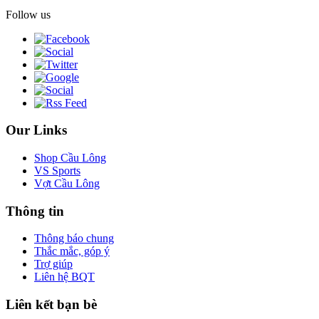
Follow us
Our Links
Shop Cầu Lông
VS Sports
Vợt Cầu Lông
Thông tin
Thông báo chung
Thắc mắc, góp ý
Trợ giúp
Liên hệ BQT
Liên kết bạn bè