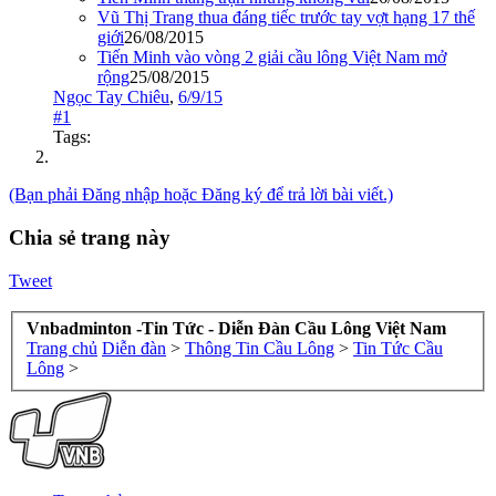
Vũ Thị Trang thua đáng tiếc trước tay vợt hạng 17 thế
giới
26/08/2015
Tiến Minh vào vòng 2 giải cầu lông Việt Nam mở
rộng
25/08/2015
Ngọc Tay Chiêu
,
6/9/15
#1
Tags:
(Bạn phải Đăng nhập hoặc Đăng ký để trả lời bài viết.)
Chia sẻ trang này
Tweet
Vnbadminton -Tin Tức - Diễn Đàn Cầu Lông Việt Nam
Trang chủ
Diễn đàn
>
Thông Tin Cầu Lông
>
Tin Tức Cầu
Lông
>