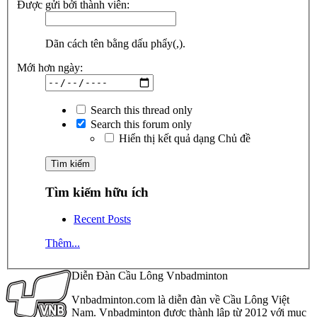
Được gửi bởi thành viên:
Dãn cách tên bằng dấu phẩy(,).
Mới hơn ngày:
Search this thread only
Search this forum only
Hiển thị kết quả dạng Chủ đề
Tìm kiếm hữu ích
Recent Posts
Thêm...
Diễn Đàn Cầu Lông Vnbadminton
Vnbadminton.com là diễn đàn về Cầu Lông Việt
Nam. Vnbadminton được thành lập từ 2012 với mục