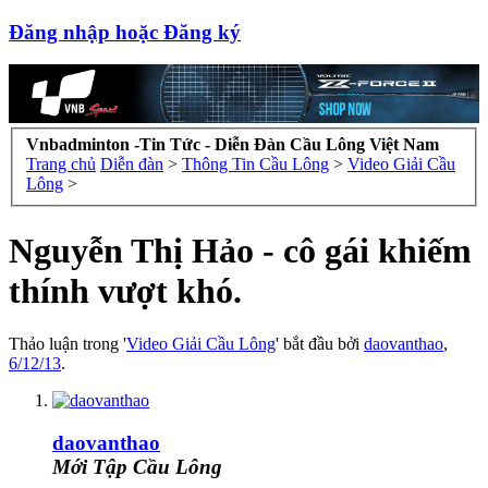
Đăng nhập hoặc Đăng ký
Vnbadminton -Tin Tức - Diễn Đàn Cầu Lông Việt Nam
Trang chủ
Diễn đàn
>
Thông Tin Cầu Lông
>
Video Giải Cầu
Lông
>
Nguyễn Thị Hảo - cô gái khiếm
thính vượt khó.
Thảo luận trong '
Video Giải Cầu Lông
' bắt đầu bởi
daovanthao
,
6/12/13
.
daovanthao
Mới Tập Cầu Lông