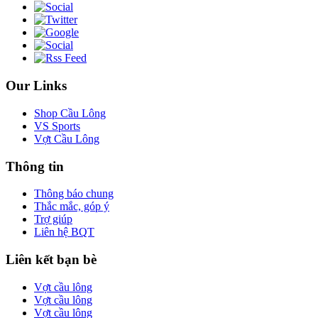
Our Links
Shop Cầu Lông
VS Sports
Vợt Cầu Lông
Thông tin
Thông báo chung
Thắc mắc, góp ý
Trợ giúp
Liên hệ BQT
Liên kết bạn bè
Vợt cầu lông
Vợt cầu lông
Vợt cầu lông