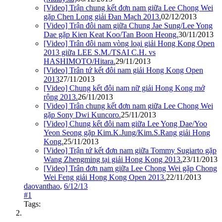
[Video] Trận chung kết đơn nam giữa Lee Chong Wei
gặp Chen Long giải Đan Mạch 2013.
02/12/2013
[Video] Trận đôi nam giữa Chung Jae Sung/Lee Yong
Dae gặp Kien Keat Koo/Tan Boon Heong.
30/11/2013
[Video] Trân đôi nam vòng loại giải Hong Kong Open
2013 giữa LEE S.M./TSAI C.H. vs
HASHIMOTO/Hitara.
29/11/2013
[Video] Trân tứ kết đôi nam giải Hong Kong Open
2013
27/11/2013
[Video] Chung kết đôi nam nữ giải Hong Kong mở
rộng 2013.
26/11/2013
[Video] Trân chung kết đơn nam giữa Lee Chong Wei
gặp Sony Dwi Kuncoro.
25/11/2013
[Video] Chung kết đôi nam giữa Lee Yong Dae/Yoo
Yeon Seong gặp Kim.K.Jung/Kim.S.Rang giải Hong
Kong.
25/11/2013
[Video] Trận tứ kết đơn nam giữa Tommy Sugiarto gặp
Wang Zhengming tại giải Hong Kong 2013.
23/11/2013
[Video] Trân đơn nam giữa Lee Chong Wei gặp Chong
Wei Feng giải Hong Kong Open 2013.
22/11/2013
daovanthao
,
6/12/13
#1
Tags: