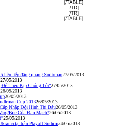
[/TABLE]
[/TD]
[/TR]
[/TABLE]
5 liên tiếp đăng quang Sudirman
27/05/2013
3
27/05/2013
 Để Theo Kịp Chúng Tôi”
27/05/2013
3
26/05/2013
Cup
26/05/2013
 Sudirman Cup 2013
26/05/2013
 Cập Nhập Đội Hình Thi Đấu
26/05/2013
c Mog/Boe Của Đan Mạch?
26/05/2013
i”
25/05/2013
kraina tại trận Playoff Sudirm
24/05/2013