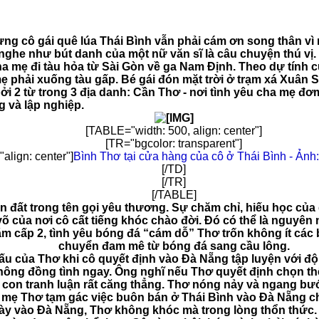
ưng cô gái quê lúa Thái Bình vẫn phải cám ơn song thân v
nghe như bút danh của một nữ văn sĩ là câu chuyện thú vị. 
 mẹ đi tàu hỏa từ Sài Gòn về ga Nam Định. Theo dự tính củ
ẹ phải xuống tàu gấp. Bé gái đón mặt trời ở trạm xá Xuân Sơ
i 2 từ trong 3 địa danh: Cần Thơ - nơi tình yêu cha mẹ đơm 
 và lập nghiệp.
[TABLE="width: 500, align: center"]
[TR="bgcolor: transparent"]
align: center"]
Bình Thơ tại cửa hàng của cô ở Thái Bình - Ảnh
[/TD]
[/TR]
[/TABLE]
n đất trong tên gọi yêu thương. Sự chăm chỉ, hiếu học củ
õ của nơi cô cất tiếng khóc chào đời. Đó có thể là nguyên
ăm cấp 2, tình yêu bóng đá “cám dỗ” Thơ trốn không ít các
chuyển đam mê từ bóng đá sang cầu lông.
ấu của Thơ khi cô quyết định vào Đà Nẵng tập luyện với độ
không đồng tình ngay. Ông nghĩ nếu Thơ quyết định chọn th
ố con tranh luận rất căng thẳng. Thơ nóng nảy và ngang b
 mẹ Thơ tạm gác việc buôn bán ở Thái Bình vào Đà Nẵng c
gày vào Đà Nẵng, Thơ không khóc mà trong lòng thổn thức