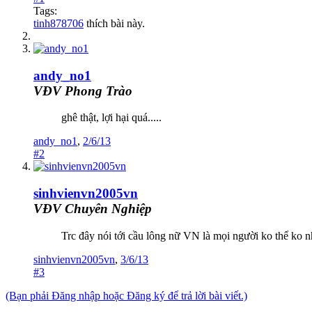
Tags:
tinh878706
thích bài này.
andy_no1
VĐV Phong Trào
ghê thật, lợi hại quá.....
andy_no1
,
2/6/13
#2
sinhvienvn2005vn
VĐV Chuyên Nghiệp
Trc đây nói tới cầu lông nữ VN là mọi người ko thể ko n
sinhvienvn2005vn
,
3/6/13
#3
(Bạn phải Đăng nhập hoặc Đăng ký để trả lời bài viết.)