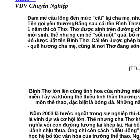
VĐV Chuyên Nghiệp
Đam mê cầu lông đến mức “cãi” lại cha mẹ, nh
Tên gọi yêu thương
Đằng sau cái tên Bình Thơ 
1 năm thì có Thơ. Thơ được sinh trên đường cha
mới sinh, thế nhưng em bé “sốt ruột” quá, bố m
đó được đặt tên Bình Thơ. Cái tên được ghép bở
- quê hương cha mẹ, cũng là nơi Thơ đang sống
[TD="
Bình Thơ lớn lên cùng tinh hoa của những miề
miền Tây và không thể thiếu tinh thần thượng v
môn thể thao, đặc biệt là bóng đá. Những n
Năm 2003 là bước ngoặt trong sự nghiệp thi đ
là vinh dự và cơ hội lớn. Thế nhưng cha Thơ 
nghĩa với con đường tương lai khép lại. Hai b
đành chịu thua. Ông chỉ còn cách “điều động”
học hệ bổ túc văn hóa của trường thể thao. N