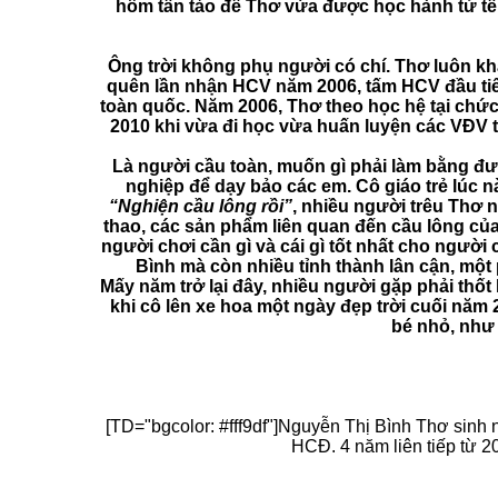
hôm tần tảo để Thơ vừa được học hành tử tế,
Ông trời không phụ người có chí. Thơ luôn 
quên lần nhận HCV năm 2006, tấm HCV đầu tiên
toàn quốc. Năm 2006, Thơ theo học hệ tại chức 
2010 khi vừa đi học vừa huấn luyện các VĐV t
Là người cầu toàn, muốn gì phải làm bằng đ
nghiệp để dạy bảo các em. Cô giáo trẻ lúc 
“Nghiện cầu lông rồi”
, nhiều người trêu Thơ 
thao, các sản phẩm liên quan đến cầu lông của
người chơi cần gì và cái gì tốt nhất cho người
Bình mà còn nhiều tỉnh thành lân cận, mộ
Mấy năm trở lại đây, nhiều người gặp phải thố
khi cô lên xe hoa một ngày đẹp trời cuối năm 
bé nhỏ, như 
[TD="bgcolor: #fff9df"]Nguyễn Thị Bình Thơ sinh 
HCĐ. 4 năm liên tiếp từ 2