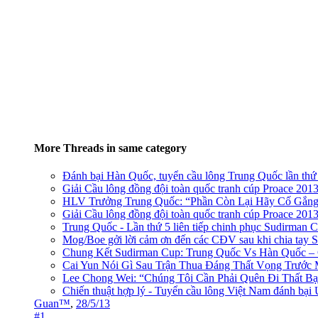
More Threads in same category
Đánh bại Hàn Quốc, tuyển cầu lông Trung Quốc lần thứ 
Giải Cầu lông đồng đội toàn quốc tranh cúp Proace 201
HLV Trưởng Trung Quốc: “Phần Còn Lại Hãy Cố Gắng
Giải Cầu lông đồng đội toàn quốc tranh cúp Proace 201
Trung Quốc - Lần thứ 5 liên tiếp chinh phục Sudirman 
Mog/Boe gởi lời cảm ơn đến các CĐV sau khi chia tay
Chung Kết Sudirman Cup: Trung Quốc Vs Hàn Quốc –
Cai Yun Nói Gì Sau Trận Thua Đáng Thất Vọng Trướ
Lee Chong Wei: “Chúng Tôi Cần Phải Quên Đi Thất Bạ
Chiến thuật hợp lý - Tuyển cầu lông Việt Nam đánh bại U
Guan™
,
28/5/13
#1