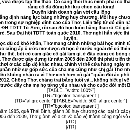
 vừa được tập thể thao. Cô càng thôi thúc mình phải có th
rằng cô đã đúng khi lựa chọn cầu lông!
Duyên kinh doanh gắn với cầu lông
khẳng định năng lực bằng những huy chương. Mỗi huy chư
 trong sự nghiệp đỉnh cao của Thơ. Liên tiếp từ đó đến n
ĐH TDTT Từ Sơn, rồi sau đó học luôn bằng thạc sĩ. Cô gái đ
rẻ. Sau Đại hội TDTT toàn quốc 2010, Thơ nghỉ hẳn việc t
luyện.
ược dù có khó khăn, Thơ mang chính những bài học mình t
nào cũng ấp ủ ước mơ được đi học ở nước ngoài để có thêm n
như thế, bởi có cảm giác cô gái làm gì, ở đâu cũng có bóng
 Thơ được gây dựng từ năm 2005 đến 2008 thì phát triển th
 chơi ở các cấp độ khác nhau, chính vì thế cửa hàng ngày m
t phần nhờ sự góp sức của cha mẹ cũng như chị gái Thơ n
t lên không nhận ra vì Thơ xinh hơn cô gái “quần đùi áo p
2012. Chồng Thơ, chàng trai bằng tuổi và... không biết gì 
trước đây cha mẹ họ từng yêu nhau và cho cuộc đời một B
[TABLE="width: 100%"]
[TR="bgcolor: transparent"]
[TD="align: center"][TABLE="width: 500, align: center"]
[TR="bgcolor: transparent"]
năm 1985, quê Thái Bình, giành 38 huy chương các loại từ các 
006 đến 2009, Thơ giành vô địch và bảo vệ thành công ngôi vô 
[/TD]
[/TR]