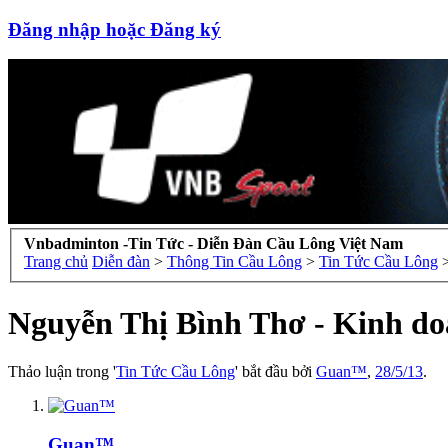
Đăng nhập hoặc Đăng ký
Vnbadminton -Tin Tức - Diễn Đàn Cầu Lông Việt Nam
Trang chủ
Diễn đàn
>
Thông Tin Cầu Lông
>
Tin Tức Cầu Lông
Nguyễn Thị Bình Thơ - Kinh do
Thảo luận trong '
Tin Tức Cầu Lông
' bắt đầu bởi
Guan™
,
28/5/13
.
Guan™