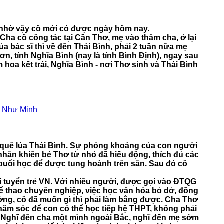
ì nhờ vậy cô mới có được ngày hôm nay.
Cha cô công tác tại Cần Thơ, mẹ vào thăm cha, ở lại
a bác sĩ thì về đến Thái Bình, phải 2 tuần nữa mẹ
n, tỉnh Nghĩa Bình (nay là tỉnh Bình Định), ngay sau
hoa kết trái, Nghĩa Bình - nơi Thơ sinh và Thái Bình
: Như Minh
a quê lúa Thái Bình. Sự phóng khoáng của con người
 nhân khiến bé Thơ từ nhỏ đã hiếu động, thích đủ các
 buổi học để được tung hoành trên sân. Sau đó cô
i tuyển trẻ VN. Với nhiều người, được gọi vào ĐTQG
ể thao chuyên nghiệp, việc học văn hóa bỏ dở, đồng
ướng, cô đã muốn gì thì phải làm bằng được. Cha Thơ
hăm sóc để con có thể học tiếp hệ THPT, không phải
. Nghĩ đến cha một mình ngoài Bắc, nghĩ đến mẹ sớm