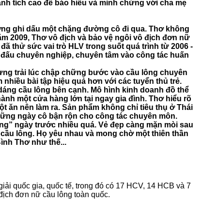
ành tích cao để báo hiếu và minh chứng với cha mẹ
ơng ghi dấu một chặng đường cô đi qua. Thơ không
ăm 2009, Thơ vô địch và bảo vệ ngôi vô địch đơn nữ
ã thử sức vai trò HLV trong suốt quá trình từ 2006 -
hi đấu chuyên nghiệp, chuyên tâm vào công tác huấn
ừng trải lúc chập chững bước vào cầu lông chuyên
hiều bài tập hiệu quả hơn với các tuyển thủ trẻ.
 dáng cầu lông bên cạnh. Mô hình kinh doanh đồ thể
ành một cửa hàng lớn tại ngay gia đình. Thơ hiểu rõ
ột ăn nên làm ra. Sản phẩm không chỉ tiêu thụ ở Thái
hững ngày cô bận rộn cho công tác chuyên môn.
hông” ngày trước nhiều quá. Vẻ đẹp càng mặn mòi sau
về cầu lông. Họ yêu nhau và mong chờ một thiên thần
ình Thơ như thế...
giải quốc gia, quốc tế, trong đó có 17 HCV, 14 HCB và 7
địch đơn nữ cầu lông toàn quốc.