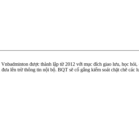
badminton được thành lập từ 2012 với mục đích giao lưu, học hỏi, ch
n đưa lên trừ thông tin nội bộ. BQT sẽ cố gắng kiểm soát chặt chẽ các