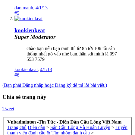
dao manh
,
4/1/13
#5
kookienkeat
Super Moderator
chào bạn nếu bạn rãnh thì từ 8h tới 10h tối sân
thống nhất gò vấp nhé bạn.thân sdt mình là 097
553 7579
kookienkeat
,
4/1/13
#6
(Bạn phải Đăng nhập hoặc Đăng ký để trả lời bài viết.)
Chia sẻ trang này
Tweet
Vnbadminton -Tin Tức - Diễn Đàn Cầu Lông Việt Nam
Trang chủ
Diễn đàn
>
Sân Cầu Lông Và Huấn Luyện
>
Tuyển
thành viên đánh cầu & Tìm nhóm đánh cầu
>