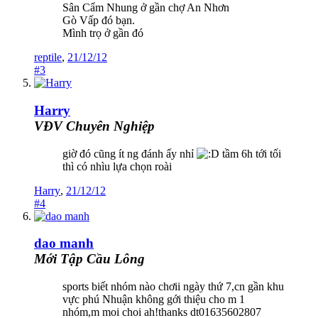
Sân Cẩm Nhung ở gần chợ An Nhơn
Gò Vấp đó bạn.
Mình trọ ở gần đó
reptile
,
21/12/12
#3
Harry
VĐV Chuyên Nghiệp
giờ đó cũng ít ng đánh ấy nhỉ
tầm 6h tới tối
thì có nhìu lựa chọn roài
Harry
,
21/12/12
#4
dao manh
Mới Tập Cầu Lông
sports biết nhóm nào chơii ngày thứ 7,cn gần khu
vực phú Nhuận không gới thiệu cho m 1
nhóm,m moi choi ah!thanks dt01635602807