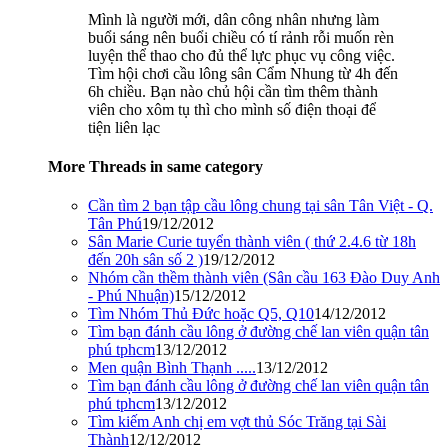
Mình là người mới, dân công nhân nhưng làm
buổi sáng nên buổi chiều có tí rảnh rỗi muốn rèn
luyện thể thao cho đủ thể lực phục vụ công việc.
Tìm hội chơi cầu lông sân Cẩm Nhung từ 4h đến
6h chiều. Bạn nào chủ hội cần tìm thêm thành
viên cho xôm tụ thì cho mình số điện thoại để
tiện liên lạc
More Threads in same category
Cần tìm 2 bạn tập cầu lông chung tại sân Tân Việt - Q.
Tân Phú
19/12/2012
Sân Marie Curie tuyển thành viên ( thứ 2.4.6 từ 18h
đến 20h sân số 2 )
19/12/2012
Nhóm cần thềm thành viên (Sân cầu 163 Đào Duy Anh
- Phú Nhuận)
15/12/2012
Tìm Nhóm Thủ Đức hoặc Q5, Q10
14/12/2012
Tìm bạn đánh cầu lông ở đường chế lan viên quận tân
phú tphcm
13/12/2012
Men quận Bình Thạnh .....
13/12/2012
Tìm bạn đánh cầu lông ở đường chế lan viên quận tân
phú tphcm
13/12/2012
Tìm kiếm Anh chị em vợt thủ Sóc Trăng tại Sài
Thành
12/12/2012