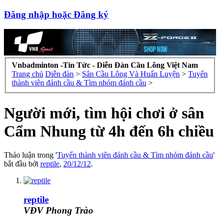
Đăng nhập hoặc Đăng ký
Vnbadminton -Tin Tức - Diễn Đàn Cầu Lông Việt Nam
Trang chủ
Diễn đàn
>
Sân Cầu Lông Và Huấn Luyện
>
Tuyển
thành viên đánh cầu & Tìm nhóm đánh cầu
>
Người mới, tìm hội chơi ở sân
Cẩm Nhung từ 4h đến 6h chiều
Thảo luận trong '
Tuyển thành viên đánh cầu & Tìm nhóm đánh cầu
'
bắt đầu bởi
reptile
,
20/12/12
.
reptile
VĐV Phong Trào