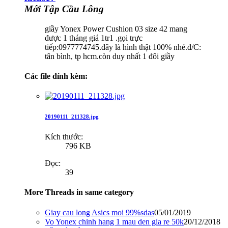
Mới Tập Cầu Lông
giầy Yonex Power Cushion 03 size 42 mang
được 1 tháng giá 1tr1 .gọi trực
tiếp:0977774745.đây là hình thật 100% nhé.đ/C:
tân bình, tp hcm.còn duy nhất 1 đôi giầy
Các file đính kèm:
20190111_211328.jpg
Kích thước:
796 KB
Đọc:
39
More Threads in same category
Giay cau long Asics moi 99%sdas
05/01/2019
Vo Yonex chinh hang 1 mau den gia re 50k
20/12/2018