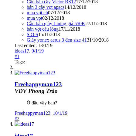
Cần bán cây Victor BS12
17/12/2018
bán 3 cây vợt apacs
14/12/2018
mua vợt cũ
07/12/2018
mua vợt
02/12/2018
Cần bán giày Lining giá 550K
27/11/2018
bán vợt cầu lông
17/11/2018
S.O.S
15/11/2018
Giày yonex aerus 3 đen size 41
31/10/2018
Last edited:
13/1/19
ideas17
,
9/1/19
#1
Tags:
Freehappyman123
VĐV Phong Trào
Ở đâu vậy bạn?
Freehappyman123
,
10/1/19
#2
ideas17