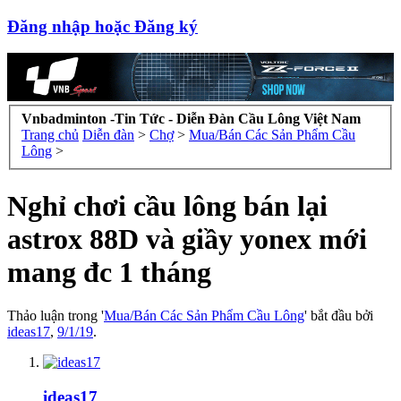
Đăng nhập hoặc Đăng ký
Vnbadminton -Tin Tức - Diễn Đàn Cầu Lông Việt Nam
Trang chủ
Diễn đàn
>
Chợ
>
Mua/Bán Các Sản Phẩm Cầu
Lông
>
Nghỉ chơi cầu lông bán lại
astrox 88D và giầy yonex mới
mang đc 1 tháng
Thảo luận trong '
Mua/Bán Các Sản Phẩm Cầu Lông
' bắt đầu bởi
ideas17
,
9/1/19
.
ideas17