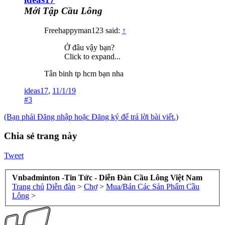
Mới Tập Cầu Lông
Freehappyman123 said:
↑
Ở đâu vậy bạn?
Click to expand...
Tân binh tp hcm bạn nha
ideas17
,
11/1/19
#3
(Bạn phải Đăng nhập hoặc Đăng ký để trả lời bài viết.)
Chia sẻ trang này
Tweet
Vnbadminton -Tin Tức - Diễn Đàn Cầu Lông Việt Nam
Trang chủ
Diễn đàn
>
Chợ
>
Mua/Bán Các Sản Phẩm Cầu
Lông
>