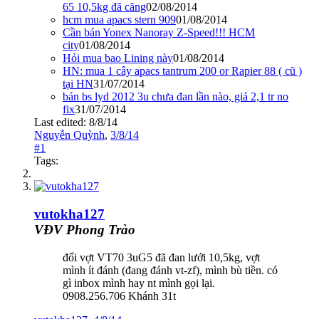
65 10,5kg đã căng
02/08/2014
hcm mua apacs stern 909
01/08/2014
Cần bán Yonex Nanoray Z-Speed!!! HCM
city
01/08/2014
Hỏi mua bao Lining này
01/08/2014
HN: mua 1 cây apacs tantrum 200 or Rapier 88 ( cũ )
tại HN
31/07/2014
bán bs lyd 2012 3u chưa đan lần nào, giá 2,1 tr no
fix
31/07/2014
Last edited:
8/8/14
Nguyễn Quỳnh
,
3/8/14
#1
Tags:
vutokha127
VĐV Phong Trào
đổi vợt VT70 3uG5 đã đan lưới 10,5kg, vợt
mình ít đánh (đang đánh vt-zf), mình bù tiền. có
gì inbox mình hay nt mình gọi lại.
0908.256.706 Khánh 31t