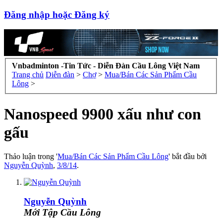
Đăng nhập hoặc Đăng ký
Vnbadminton -Tin Tức - Diễn Đàn Cầu Lông Việt Nam
Trang chủ
Diễn đàn
>
Chợ
>
Mua/Bán Các Sản Phẩm Cầu
Lông
>
Nanospeed 9900 xấu như con
gấu
Thảo luận trong '
Mua/Bán Các Sản Phẩm Cầu Lông
' bắt đầu bởi
Nguyễn Quỳnh
,
3/8/14
.
Nguyễn Quỳnh
Mới Tập Cầu Lông