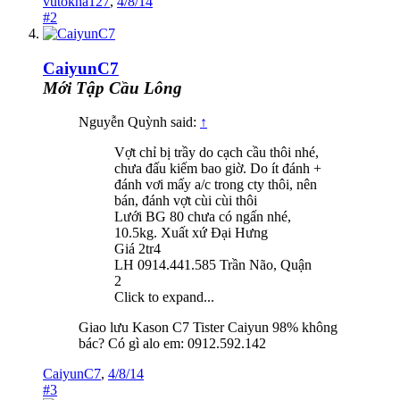
vutokha127
,
4/8/14
#2
CaiyunC7
Mới Tập Cầu Lông
Nguyễn Quỳnh said:
↑
Vợt chỉ bị trầy do cạch cầu thôi nhé,
chưa đấu kiếm bao giờ. Do ít đánh +
đánh vơi mấy a/c trong cty thôi, nên
bán, đánh vợt cùi cùi thôi
Lưới BG 80 chưa có ngấn nhé,
10.5kg. Xuất xứ Đại Hưng
Giá 2tr4
LH 0914.441.585 Trần Não, Quận
2
Click to expand...
Giao lưu Kason C7 Tister Caiyun 98% không
bác? Có gì alo em: 0912.592.142
CaiyunC7
,
4/8/14
#3