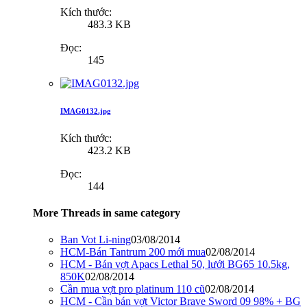
Kích thước:
483.3 KB
Đọc:
145
IMAG0132.jpg
Kích thước:
423.2 KB
Đọc:
144
More Threads in same category
Ban Vot Li-ning
03/08/2014
HCM-Bán Tantrum 200 mới mua
02/08/2014
HCM - Bán vợt Apacs Lethal 50, lưới BG65 10.5kg,
850K
02/08/2014
Cần mua vợt pro platinum 110 cũ
02/08/2014
HCM - Cần bán vợt Victor Brave Sword 09 98% + BG