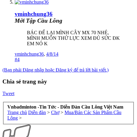
vminhchung36
Mới Tập Cầu Lông
BÁC ĐỂ LẠI MÌNH CÂY MX 70 NHÉ,
MÌNH MUỐN THỬ LỰC XEM ĐỦ SỨC ĐK
EM NÓ K
vminhchung36
,
4/8/14
#4
(Bạn phải Đăng nhập hoặc Đăng ký để trả lời bài viết.)
Chia sẻ trang này
Tweet
Vnbadminton -Tin Tức - Diễn Đàn Cầu Lông Việt Nam
Trang chủ
Diễn đàn
>
Chợ
>
Mua/Bán Các Sản Phẩm Cầu
Lông
>