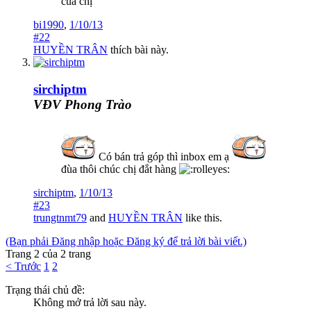
của chị
bi1990
,
1/10/13
#22
HUYỀN TRÂN
thích bài này.
sirchiptm
VĐV Phong Trào
Có bán trả góp thì inbox em ạ
đùa thôi chúc chị đắt hàng
sirchiptm
,
1/10/13
#23
trungtnmt79
and
HUYỀN TRÂN
like this.
(Bạn phải Đăng nhập hoặc Đăng ký để trả lời bài viết.)
Trang 2 của 2 trang
< Trước
1
2
Trạng thái chủ đề:
Không mở trả lời sau này.