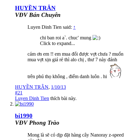
HUYỀN TRÂN
VĐV Bán Chuyên
Luyen Dinh Tien said:
↑
chi ban roi a`. chuc' mung
Click to expand...
cám ơn em !! em mua đổi được vợt chưa ? muốn
mua vợt xịn giá rẻ thì alo chị , thư 7 này đánh
trên phú thọ không , điểm danh luôn . hi
HUYỀN TRÂN
,
1/10/13
#21
Luyen Dinh Tien
thích bài này.
bi1990
VĐV Phong Trào
Mong là sẽ có dịp đặt hàng cây Nanoray z-speed