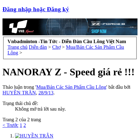
Đăng nhập hoặc Đăng ký
Vnbadminton -Tin Tức - Diễn Đàn Cầu Lông Việt Nam
Trang chủ
Diễn đàn
>
Chợ
>
Mua/Bán Các Sản Phẩm Cầu
Lông
>
NANORAY Z - Speed giá rẻ !!!
Thảo luận trong '
Mua/Bán Các Sản Phẩm Cầu Lông
' bắt đầu bởi
HUYỀN TRÂN
,
28/9/13
.
Trạng thái chủ đề:
Không mở trả lời sau này.
Trang 2 của 2 trang
< Trước
1
2