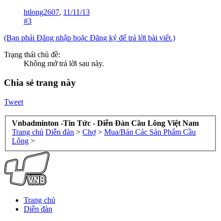
htlong2607
,
11/11/13
#3
(Bạn phải Đăng nhập hoặc Đăng ký để trả lời bài viết.)
Trạng thái chủ đề:
Không mở trả lời sau này.
Chia sẻ trang này
Tweet
Vnbadminton -Tin Tức - Diễn Đàn Cầu Lông Việt Nam
Trang chủ
Diễn đàn
>
Chợ
>
Mua/Bán Các Sản Phẩm Cầu
Lông
>
Trang chủ
Diễn đàn