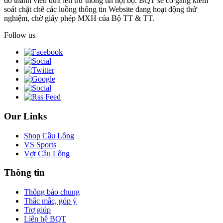
do thành viên đưa lên trừ thông tin nội bộ. BQT sẽ cố gắng kiểm
soát chặt chẽ các luồng thông tin Website đang hoạt động thử
nghiệm, chờ giấy phép MXH của Bộ TT & TT.
Follow us
Our Links
Shop Cầu Lông
VS Sports
Vợt Cầu Lông
Thông tin
Thông báo chung
Thắc mắc, góp ý
Trợ giúp
Liên hệ BQT