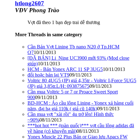
htlong2607
VĐV Phong Trào
Vợt đã theo 1 bạn đẹp trai dễ thương
More Threads in same category
Cần Bán Vợt Lining Tb nano N20 ở Tp.HCM
Q7
10/11/2013
[ĐÃ BÁN] Li_Ning UC3900 mới 93% (Mod close
giúp)
10/11/2013
HCM - Bán Yonex ARC 11 SP 3UG5
10/11/2013
đổi hoặc bán lại VT9
09/11/2013
Voltric 80 4UG5 (JP) giá 4,35tr - Voltric I-Force 5UG5
(JP) giá 3,85tr.L/H: 093875675
09/11/2013
Cần mua Voltric 5 or 7 or Proace Sweet Sport
900
09/11/2013
BD-HCM : Áo cầu lông Lining - Yonex xả hàng cuối
năm, đại hạ giá 110k ( giá cũ 140k)
09/11/2013
Cần mua vợt "xài rồi" 4u trở lên! Hình thức
~90%
08/11/2013
***hot hot *** (toàn quốc)*** vợt cầu lông adidas đã
về hàng (có khuyến mãi)
08/11/2013
Yonex Muscle 22 Plus Bán or Giao lưu Apacs FW