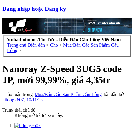
Đăng nhập hoặc Đăng ký
Vnbadminton -Tin Tức - Diễn Đàn Cầu Lông Việt Nam
Trang chủ
Diễn đàn
>
Chợ
>
Mua/Bán Các Sản Phẩm Cầu
Lông
>
Nanoray Z-Speed 3UG5 code
JP, mới 99,99%, giá 4,35tr
Thảo luận trong '
Mua/Bán Các Sản Phẩm Cầu Lông
' bắt đầu bởi
htlong2607
,
10/11/13
.
Trạng thái chủ đề:
Không mở trả lời sau này.