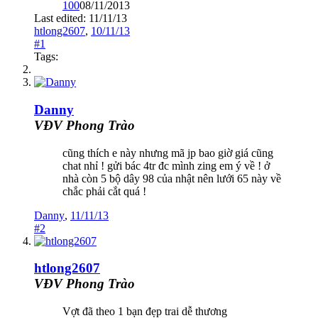
100
08/11/2013
Last edited:
11/11/13
htlong2607
,
10/11/13
#1
Tags:
Danny
VĐV Phong Trào
cũng thích e này nhưng mã jp bao giờ giá cũng
chat nhỉ ! gửi bác 4tr đc mình zing em ý về ! ở
nhà còn 5 bộ dây 98 của nhật nên lưới 65 này về
chắc phải cắt quá !
Danny
,
11/11/13
#2
htlong2607
VĐV Phong Trào
Vợt đã theo 1 bạn đẹp trai dễ thương